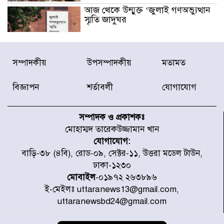
আজ থেকে উন্মুক্ত ‘জুলাই গণঅভ্যুত্থান
স্মৃতি জাদুঘর
রাজধানীর উত্তরা আঞ্চলিক পাসপোর্ট
সম্পাদকীয়
উপসম্পাদকীয়
মতামত
অফিসের সামনে দালাল চক্রের ১৩ জন
সদস্যকে বিভিন্ন মেয়াদে সাজা প্রদান
করেছে র‌্যাব-১
বিজ্ঞাপন
শর্তাবলী
যোগাযোগ
হরমুজ প্রণালি নিয়ে ওমানের সঙ্গে চুক্তি
চূড়ান্ত পর্যায়ে : ইরান
সম্পাদক ও প্রকাশকঃ
মোহাম্মদ তারেকউজ্জামান খান
যোগাযোগ:
প্রত্যেক অপরাধীর বিচার এ দেশেই
বাড়ি-৩৮ (৪বি), রোড-০৯, সেক্টর-১১, উত্তরা মডেল টাউন,
হবে, সে যত শক্তিশালীই হোক না কেন,
ঢাকা-১২৩০
চট্টগ্রামে জুলাই গণঅভ্যুত্থান দিবসে
প্রতিমন্ত্রী মীর হেলাল
মোবাইল
-০১৯৭২ ২৬৩৮৯৬
ই-মেইলঃ uttaranews13@gmail.com,
আগামী ৫ দিন বৃষ্টির আভাস
uttaranewsbd24@gmail.com