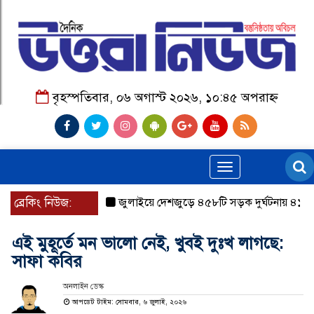
বৃহস্পতিবার, ০৬ অগাস্ট ২০২৬, ১০:৪৫ অপরাহ্ন
Toggle
navigation
ব্রেকিং নিউজ:
জুলাইয়ে দেশজুড়ে ৪৫৮টি সড়ক দুর্ঘটনায় ৪১৬ জন 
এই মুহূর্তে মন ভালো নেই, খুবই দুঃখ লাগছে:
সাফা কবির
অনলাইন ডেস্ক
আপডেট টাইম: সোমবার, ৬ জুলাই, ২০২৬