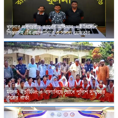
খুলনার লবণচরায় র‍্যাবের অভিযান: দুই বিদেশি
পিস্তলসহ ‘বি কোম্পানি’র ৩ সদস্য গ্রেফতার
মাদক, ইভটিজিং ও বাল্যবিয়ে রোধে পুলিশ সুপারের
কঠোর বার্তা