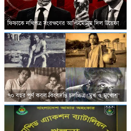
ফিফাকে নথিপত্র সংরক্ষণের আল্টিমেটাম দিল উয়েফা
৭০ বছর পূর্ণ করল কিংবদন্তি চলচ্চিত্র ‘মুখ ও মুখোশ’