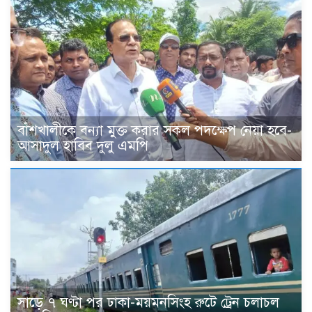
বাঁশখালীকে বন্যা মুক্ত করার সকল পদক্ষেপ নেয়া হবে-
আসাদুল হাবিব দুলু এমপি
সাড়ে ৭ ঘণ্টা পর ঢাকা-ময়মনসিংহ রুটে ট্রেন চলাচল