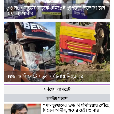
৫৩ নং ওয়ার্ডের সড়কে নেমপ্লেট স্থাপনের উদ্যোগ চান
মিয়া ব্যাপারীর
বগুড়া ও সিলেটে সড়ক দুর্ঘটনায় নিহত ১৫
সর্বশেষ আপডেট
জনপ্রিয় সংবাদ
গণঅভ্যুত্থানের তথ্য বিশ্বমিডিয়ায় পৌঁছে
দিতেন আদীব, গুমের চেষ্টা ৩ বার