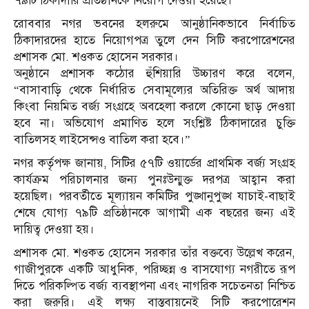
৭৯টি ঠিকাদারি প্রতিষ্ঠানকে নিয়োগ দেওয়া হয়েছে।
​রোববার নগর ভবনের হলরুমে আনুষ্ঠানিকভাবে নির্বাচিত
ঠিকাদারদের হাতে নিয়োগপত্র তুলে দেন সিটি করপোরেশনের
প্রশাসক মো. শওকত হোসেন সরকার।
​অনুষ্ঠানে প্রশাসক কঠোর হুঁশিয়ারি উচ্চারণ করে বলেন,
“বাসাবাড়ি থেকে নির্ধারিত সেবামূল্যের অতিরিক্ত অর্থ আদায়
কিংবা নিয়মিত বর্জ্য সংগ্রহে অবহেলা করলে কোনো ছাড় দেওয়া
হবে না। অভিযোগ প্রমাণিত হলে সংশ্লিষ্ট ঠিকাদারের চুক্তি
বাতিলসহ লাইসেন্সও বাতিল করা হবে।”
​নগর কর্তৃপক্ষ জানায়, সিটির ৫৭টি ওয়ার্ডের প্রাথমিক বর্জ্য সংগ্রহ
কার্যক্রম পরিচালনার জন্য পুনঃউন্মুক্ত দরপত্র আহ্বান করা
হয়েছিল। পরবর্তীতে মূল্যায়ন কমিটির পুঙ্খানুপুঙ্খ যাচাই-বাছাই
শেষে যোগ্য ৭৯টি প্রতিষ্ঠানকে আগামী এক বছরের জন্য এই
দায়িত্ব দেওয়া হয়।
​প্রশাসক মো. শওকত হোসেন সরকার তাঁর বক্তব্যে উল্লেখ করেন,
গাজীপুরকে একটি আধুনিক, পরিচ্ছন্ন ও বাসযোগ্য নগরীতে রূপ
দিতে পরিকল্পিত বর্জ্য ব্যবস্থাপনা এবং নাগরিক সচেতনতা নিশ্চিত
করা জরুরি। এই লক্ষ্য বাস্তবায়নেই সিটি করপোরেশন