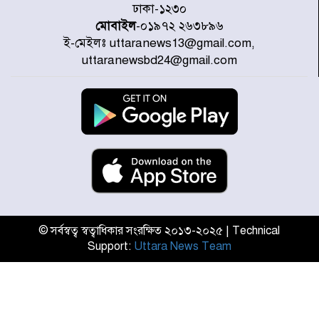
ঢাকা-১২৩০
মোবাইল
-০১৯৭২ ২৬৩৮৯৬
ই-মেইলঃ uttaranews13@gmail.com,
যুক্তরাষ্ট্রে দাবানল নেভাতে গিয়ে
uttaranewsbd24@gmail.com
হেলিকপ্টার বিধ্বস্ত, নিহত ১
মজুদদারের সর্বোচ্চ শাস্তি মৃত্যুদণ্ড, তাই
ভেবে মজুদ করবেন : আইনমন্ত্রী
আন্তর্জাতিক আদিবাসী দিবস: রাষ্ট্রের
দায়িত্ব ও দায়বদ্ধতা II – মং এ খেন
মংমং
© সর্বস্বত্ব স্বত্বাধিকার সংরক্ষিত ২০১৩-২০২৫ | Technical
Support:
Uttara News Team
যৌথ প্রতিরক্ষা চুক্তি স্বাক্ষর করেছে
সৌদি-তুরস্ক-পাকিস্তান