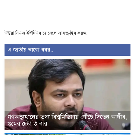
উত্তরা নিউজ ইউটিউব চ্যানেলে সাবস্ক্রাইব করুন:
এ জাতীয় আরো খবর..
গণঅভ্যুত্থানের তথ্য বিশ্বমিডিয়ায় পৌঁছে দিতেন আদীব,
গুমের চেষ্টা ৩ বার