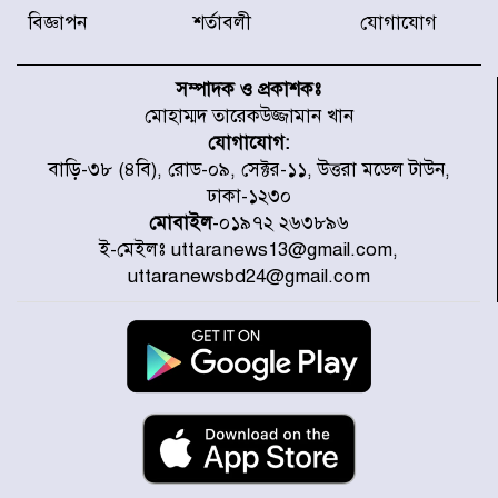
করেছে র‌্যাব-১
বিজ্ঞাপন
শর্তাবলী
যোগাযোগ
হরমুজ প্রণালি নিয়ে ওমানের সঙ্গে চুক্তি
চূড়ান্ত পর্যায়ে : ইরান
সম্পাদক ও প্রকাশকঃ
মোহাম্মদ তারেকউজ্জামান খান
যোগাযোগ:
প্রত্যেক অপরাধীর বিচার এ দেশেই
বাড়ি-৩৮ (৪বি), রোড-০৯, সেক্টর-১১, উত্তরা মডেল টাউন,
হবে, সে যত শক্তিশালীই হোক না কেন,
ঢাকা-১২৩০
চট্টগ্রামে জুলাই গণঅভ্যুত্থান দিবসে
প্রতিমন্ত্রী মীর হেলাল
মোবাইল
-০১৯৭২ ২৬৩৮৯৬
ই-মেইলঃ uttaranews13@gmail.com,
আগামী ৫ দিন বৃষ্টির আভাস
uttaranewsbd24@gmail.com
হাসিনার বক্তব্য প্রচারে ভারতের সমর্থন
নেই
জুলাই গণঅভ্যুত্থানে আহত যোদ্ধা
মিতুর খোঁজ নিলেন প্রধানমন্ত্রী