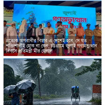
প্রত্যেক অপরাধীর বিচার এ দেশেই হবে, সে যত
শক্তিশালীই হোক না কেন, চট্টগ্রামে জুলাই গণঅভ্যুত্থান
দিবসে প্রতিমন্ত্রী মীর হেলাল