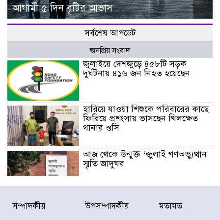
আগামী ৫ দিন বৃষ্টির আভাস
সর্বশেষ আপডেট
জনপ্রিয় সংবাদ
জুলাইয়ে দেশজুড়ে ৪৫৮টি সড়ক
দুর্ঘটনায় ৪১৬ জন নিহত হয়েছেন
হারিয়ে যাওয়া শিশুকে পরিবারের কাছে
ফিরিয়ে প্রশংসায় ভাসছেন খিলক্ষেত
থানার ওসি
আজ থেকে উন্মুক্ত ‘জুলাই গণঅভ্যুত্থান
স্মৃতি জাদুঘর
রাজধানীর উত্তরা আঞ্চলিক পাসপোর্ট
সম্পাদকীয়
উপসম্পাদকীয়
মতামত
অফিসের সামনে দালাল চক্রের ১৩ জন
সদস্যকে বিভিন্ন মেয়াদে সাজা প্রদান