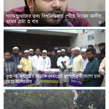
গণঅভ্যুত্থানের তথ্য বিশ্বমিডিয়ায় পৌঁছে দিতেন আদীব,
গুমের চেষ্টা ৩ বার
৫৩ নং ওয়ার্ডের সড়কে নেমপ্লেট স্থাপনের উদ্যোগ চান
মিয়া ব্যাপারীর