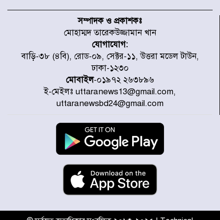
চিকিৎসা খাতে জিডিপির ৫ শতাংশ
বরাদ্দের ঘোষণা স্থানীয় সরকার মন্ত্রীর
সম্পাদক ও প্রকাশকঃ
মোহাম্মদ তারেকউজ্জামান খান
যোগাযোগ:
জুলাই জাদুঘর ঘুরে দেখলেন এনসিপি
বাড়ি-৩৮ (৪বি), রোড-০৯, সেক্টর-১১, উত্তরা মডেল টাউন,
নেতারা
ঢাকা-১২৩০
মোবাইল
-০১৯৭২ ২৬৩৮৯৬
ই-মেইলঃ uttaranews13@gmail.com,
যুক্তরাষ্ট্রে দাবানল নেভাতে গিয়ে
uttaranewsbd24@gmail.com
হেলিকপ্টার বিধ্বস্ত, নিহত ১
মজুদদারের সর্বোচ্চ শাস্তি মৃত্যুদণ্ড, তাই
ভেবে মজুদ করবেন : আইনমন্ত্রী
আন্তর্জাতিক আদিবাসী দিবস: রাষ্ট্রের
দায়িত্ব ও দায়বদ্ধতা II – মং এ খেন
মংমং