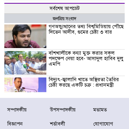
সর্বশেষ আপডেট
জনপ্রিয় সংবাদ
গণঅভ্যুত্থানের তথ্য বিশ্বমিডিয়ায় পৌঁছে
দিতেন আদীব, গুমের চেষ্টা ৩ বার
বাঁশখালীকে বন্যা মুক্ত করার সকল
পদক্ষেপ নেয়া হবে- আসাদুল হাবিব দুলু
এমপি
বিদ্যুৎ-জ্বালানি খাতে অস্থিরতা তৈরির
চেষ্টা করছে একটি চক্র : প্রধানমন্ত্রী
টাইফুন ‘ডলফিনের’ আঘাতে জাপানে
সম্পাদকীয়
উপসম্পাদকীয়
মতামত
৫ আহত, চীনে বন্দর বন্ধ
বিজ্ঞাপন
শর্তাবলী
যোগাযোগ