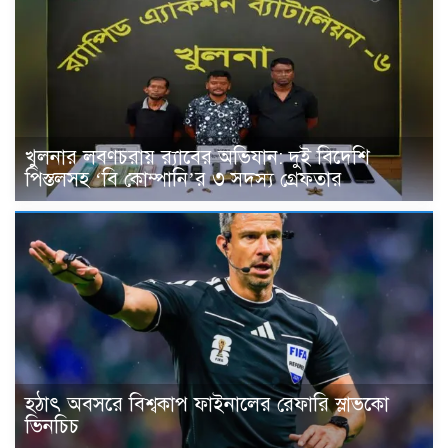
খুলনার লবণচরায় র‍্যাবের অভিযান: দুই বিদেশি
পিস্তলসহ ‘বি কোম্পানি’র ৩ সদস্য গ্রেফতার
হঠাৎ অবসরে বিশ্বকাপ ফাইনালের রেফারি স্লাভকো
ভিনচিচ