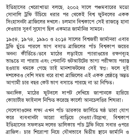
ইতিহাসের খেরোখাতা বলছে, ২০০২ সালে পঞ্চমবারের মতো
সোনালি ট্রফি উঁচিয়ে ধরার পর থেকেই বিশ্ব ফুটবলের একক
সিংহাসনটা ব্রাজিলের দখলে। চলমান বিশ্বকাপে সেই রাজত্বে হানা
দেওয়ার সুবর্ণ সুযোগ ছিল একমাত্র জার্মানির সামনে।
১৯৫৪, ১৯৭৪, ১৯৯০ ও ২০১৪ সালের বিশ্বজয়ী জার্মানরা এবার
ট্রফি ছুঁতে পারলে ভাগ বসাত ব্রাজিলের পাঁচ বিশ্বকাপ জয়ের
অনন্য কীর্তিতে।তবে মাঠের লড়াইয়ে প্যারাগুয়ের রক্ষণব্যূহ
ভাঙতে না পারায় এবং পেনাল্টি শুটআউটের ভাগ্য পরীক্ষায় পরাস্ত
হওয়ায় থমকে গেছে ডাই মানশাফটদের সেই স্বপ্ন। ফলে দুই
দশকেরও বেশি সময় ধরে রাখা ব্রাজিলের এই একক শ্রেষ্ঠত্বে অন্তত
আগামী চার বছর কেউ ভাগ বসাতে পারছে না তা নিশ্চিত।
অন্যদিক, মাঠের ফুটবলে দাপট দেখিয়ে জাপানকে হারিয়ে
কোয়ার্টার ফাইনাল নিশ্চিত করেছে কার্লো আনচেলত্তির শিষ্যরা।
সেলেসাওদের লক্ষ্য এখন পাঁচ তারকার জার্সিতে ষষ্ঠ তারা যোগ
করে ব্যবধানটা আরো বাড়িয়ে নেওয়া।উল্লেখ্য, বিশ্বকাপ
ইতিহাসের সফলতম দলের তালিকায় পাঁচ ট্রফি নিয়ে সবার ওপরে
ব্রাজিল। চার শিরোপা নিয়ে যৌথভাবে দ্বিতীয় স্থানে জার্মানি ও