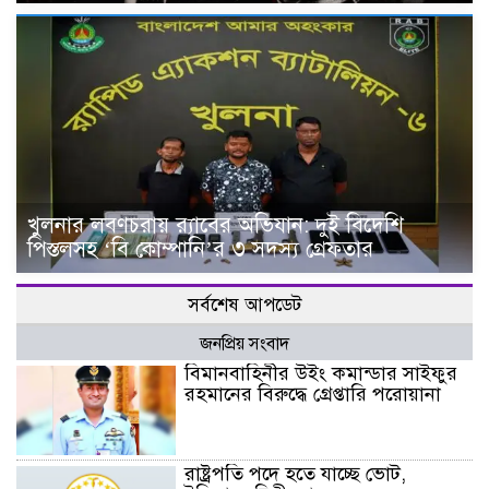
খুলনার লবণচরায় র‍্যাবের অভিযান: দুই বিদেশি
পিস্তলসহ ‘বি কোম্পানি’র ৩ সদস্য গ্রেফতার
সর্বশেষ আপডেট
জনপ্রিয় সংবাদ
বিমানবাহিনীর উইং কমান্ডার সাইফুর
রহমানের বিরুদ্ধে গ্রেপ্তারি পরোয়ানা
রাষ্ট্রপতি পদে হতে যাচ্ছে ভোট,