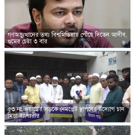
গণঅভ্যুত্থানের তথ্য বিশ্বমিডিয়ায় পৌঁছে দিতেন আদীব,
গুমের চেষ্টা ৩ বার
৫৩ নং ওয়ার্ডের সড়কে নেমপ্লেট স্থাপনের উদ্যোগ চান
মিয়া ব্যাপারীর