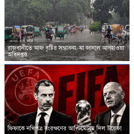
রাজধানীতে আজ বৃষ্টির সম্ভাবনা, যা জানাল আবহাওয়া
অধিদপ্তর
ফিফাকে নথিপত্র সংরক্ষণের আল্টিমেটাম দিল উয়েফা