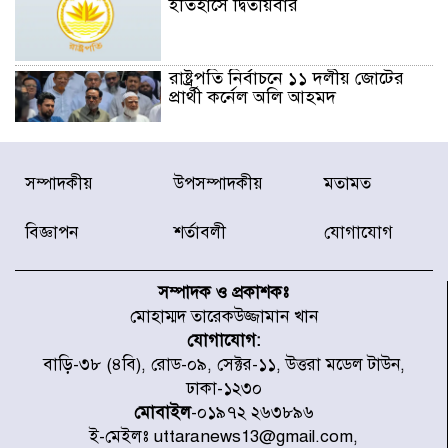
ইতিহাসে দ্বিতীয়বার
রাষ্ট্রপতি নির্বাচনে ১১ দলীয় জোটের
প্রার্থী কর্নেল অলি আহমদ
ডিএনসিসির সঙ্গে সমন্বয়ে পরিচ্ছন্নতার
সম্পাদকীয়
উপসম্পাদকীয়
মতামত
নতুন উদ্যোগ নিকুঞ্জ-টানপাড়ায়
বিজ্ঞাপন
শর্তাবলী
যোগাযোগ
নবনির্বাচিত কার্যনির্বাহী পরিষদের
উদ্যোগে উত্তরা ১৩ নং সেক্টর-এ
সম্পাদক ও প্রকাশকঃ
পরিষ্কার-পরিচ্ছন্নতা অভিযান
মোহাম্মদ তারেকউজ্জামান খান
যোগাযোগ:
ডিএমপির অভিযানে ২৪ ঘণ্টায় গ্রেপ্তার
বাড়ি-৩৮ (৪বি), রোড-০৯, সেক্টর-১১, উত্তরা মডেল টাউন,
৫০৪, উদ্ধার মাদক-অস্ত্র
ঢাকা-১২৩০
মোবাইল
-০১৯৭২ ২৬৩৮৯৬
ই-মেইলঃ uttaranews13@gmail.com,
সন্দ্বীপের চরে বিপদে পড়া কচ্ছপ উদ্ধার