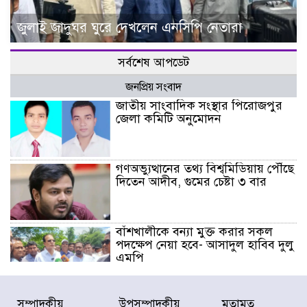
জুলাই জাদুঘর ঘুরে দেখলেন এনসিপি নেতারা
সর্বশেষ আপডেট
জনপ্রিয় সংবাদ
জাতীয় সাংবাদিক সংস্থার পিরোজপুর
জেলা কমিটি অনুমোদন
গণঅভ্যুত্থানের তথ্য বিশ্বমিডিয়ায় পৌঁছে
দিতেন আদীব, গুমের চেষ্টা ৩ বার
বাঁশখালীকে বন্যা মুক্ত করার সকল
পদক্ষেপ নেয়া হবে- আসাদুল হাবিব দুলু
এমপি
বিদ্যুৎ-জ্বালানি খাতে অস্থিরতা তৈরির
সম্পাদকীয়
উপসম্পাদকীয়
মতামত