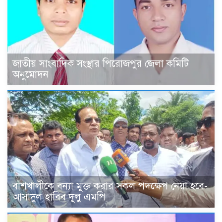
জাতীয় সাংবাদিক সংস্থার পিরোজপুর জেলা কমিটি
অনুমোদন
বাঁশখালীকে বন্যা মুক্ত করার সকল পদক্ষেপ নেয়া হবে-
আসাদুল হাবিব দুলু এমপি