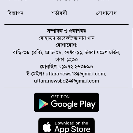
চেষ্টা করছে একটি চক্র : প্রধানমন্ত্রী
বিজ্ঞাপন
শর্তাবলী
যোগাযোগ
টাইফুন ‘ডলফিনের’ আঘাতে জাপানে
৫ আহত, চীনে বন্দর বন্ধ
সম্পাদক ও প্রকাশকঃ
মোহাম্মদ তারেকউজ্জামান খান
যোগাযোগ:
চিকিৎসা খাতে জিডিপির ৫ শতাংশ
বাড়ি-৩৮ (৪বি), রোড-০৯, সেক্টর-১১, উত্তরা মডেল টাউন,
বরাদ্দের ঘোষণা স্থানীয় সরকার মন্ত্রীর
ঢাকা-১২৩০
মোবাইল
-০১৯৭২ ২৬৩৮৯৬
ই-মেইলঃ uttaranews13@gmail.com,
জুলাই জাদুঘর ঘুরে দেখলেন এনসিপি
uttaranewsbd24@gmail.com
নেতারা
যুক্তরাষ্ট্রে দাবানল নেভাতে গিয়ে
হেলিকপ্টার বিধ্বস্ত, নিহত ১
মজুদদারের সর্বোচ্চ শাস্তি মৃত্যুদণ্ড, তাই