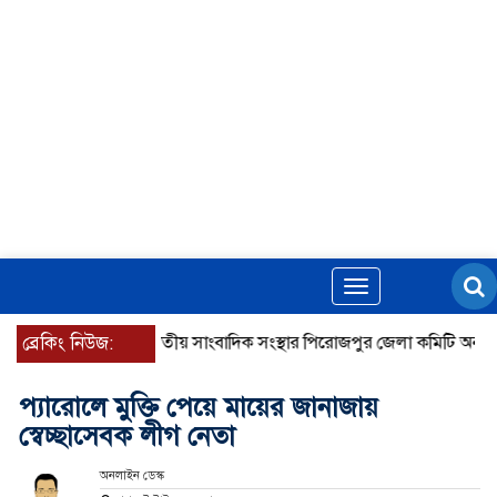
Toggle
navigation
ব্রেকিং নিউজ:
জাতীয় সাংবাদিক সংস্থার পিরোজপুর জেলা কমিটি অনুমোদন
প্যারোলে মুক্তি পেয়ে মায়ের জানাজায়
স্বেচ্ছাসেবক লীগ নেতা
অনলাইন ডেস্ক