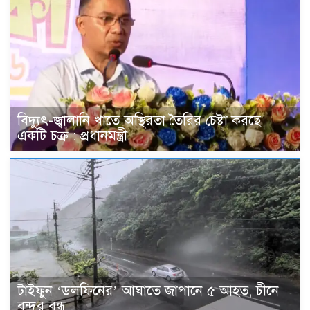
বিদ্যুৎ-জ্বালানি খাতে অস্থিরতা তৈরির চেষ্টা করছে
একটি চক্র : প্রধানমন্ত্রী
টাইফুন ‘ডলফিনের’ আঘাতে জাপানে ৫ আহত, চীনে
বন্দর বন্ধ