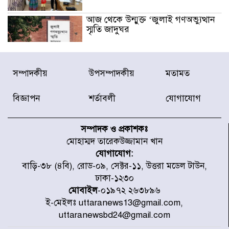
আজ থেকে উন্মুক্ত ‘জুলাই গণঅভ্যুত্থান
স্মৃতি জাদুঘর
রাজধানীর উত্তরা আঞ্চলিক পাসপোর্ট
সম্পাদকীয়
উপসম্পাদকীয়
মতামত
অফিসের সামনে দালাল চক্রের ১৩ জন
সদস্যকে বিভিন্ন মেয়াদে সাজা প্রদান
করেছে র‌্যাব-১
বিজ্ঞাপন
শর্তাবলী
যোগাযোগ
হরমুজ প্রণালি নিয়ে ওমানের সঙ্গে চুক্তি
চূড়ান্ত পর্যায়ে : ইরান
সম্পাদক ও প্রকাশকঃ
মোহাম্মদ তারেকউজ্জামান খান
যোগাযোগ:
প্রত্যেক অপরাধীর বিচার এ দেশেই
বাড়ি-৩৮ (৪বি), রোড-০৯, সেক্টর-১১, উত্তরা মডেল টাউন,
হবে, সে যত শক্তিশালীই হোক না কেন,
ঢাকা-১২৩০
চট্টগ্রামে জুলাই গণঅভ্যুত্থান দিবসে
প্রতিমন্ত্রী মীর হেলাল
মোবাইল
-০১৯৭২ ২৬৩৮৯৬
ই-মেইলঃ uttaranews13@gmail.com,
আগামী ৫ দিন বৃষ্টির আভাস
uttaranewsbd24@gmail.com