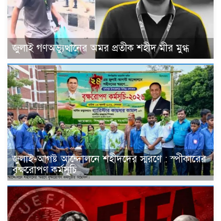
জুলাই গণঅভ্যুত্থানের অমর প্রতীক শহীদ মীর মুগ্ধ
জুলাই-আগষ্ট আন্দোলনে শহীদদের স্মরণে : স্পীকারের
বৃক্ষরোপণ কর্মসূচি