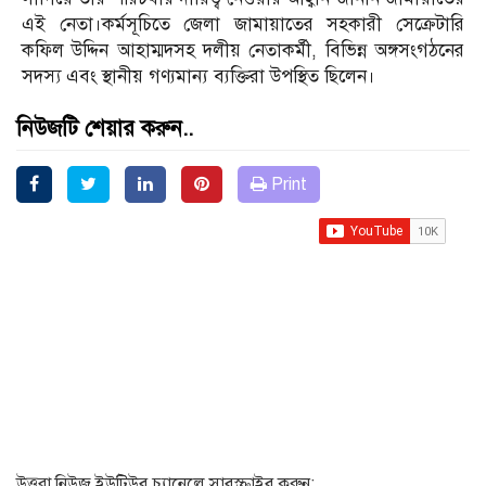
এই নেতা।কর্মসূচিতে জেলা জামায়াতের সহকারী সেক্রেটারি
কফিল উদ্দিন আহাম্মদসহ দলীয় নেতাকর্মী, বিভিন্ন অঙ্গসংগঠনের
সদস্য এবং স্থানীয় গণ্যমান্য ব্যক্তিরা উপস্থিত ছিলেন।
নিউজটি শেয়ার করুন..
Print
উত্তরা নিউজ ইউটিউব চ্যানেলে সাবস্ক্রাইব করুন: