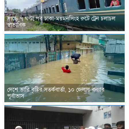
সাড়ে ৭ ঘণ্টা পর ঢাকা-ময়মনসিংহ রুটে ট্রেন চলাচল
স্বাভাবিক
দেশে ভারি বৃষ্টির সতর্কবার্তা, ১০ জেলায় বন্যার
পূর্বাভাস