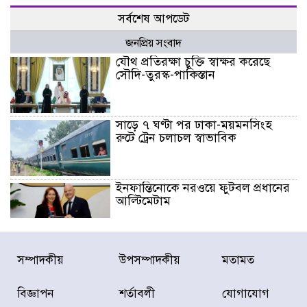
সর্বশেষ আপডেট
জনপ্রিয় সংবাদ
যৌথ প্রতিরক্ষা চুক্তি স্বাক্ষর করেছে
সৌদি-তুরস্ক-পাকিস্তান
সাড়ে ৭ ঘণ্টা পর ঢাকা-ময়মনসিংহ
রুটে ট্রেন চলাচল স্বাভাবিক
ইনফান্তিনোকে নরওয়ে ফুটবল প্রধানের
আল্টিমেটাম
দেশে ভারি বৃষ্টির সতর্কবার্তা, ১০
সম্পাদকীয়
উপসম্পাদকীয়
মতামত
জেলায় বন্যার পূর্বাভাস
বিজ্ঞাপন
শর্তাবলী
যোগাযোগ