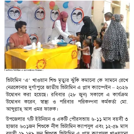
ভিটামিন ‘এ’ খাওয়ান শিশু মৃত্যুর ঝুঁকি কমানো কে সামনে রেখে
নেত্রকোনার দুর্গাপুরে জাতীয় ভিটামিন এ প্লাস ক্যাম্পেইন – ২০২৬
উদ্বোধন করা হয়েছে। রবিবার (২৮ জুন) সকালে এ কার্যক্রম
উদ্বোধন করেন, স্বাস্থ্য ও পরিবার পরিকল্পনা কর্মকর্তা মো.
আব্দুল্লাহ্ আল ওমর ফারুক।
উপজেলার ৭টি ইউনিয়ন ও একটি পৌরসভায় ৬-১১ মাস বয়সী ৩
হাজার ৬০১জন শিশুকে নীল ভিটামিন ক্যাপসুল এবং ১২-৫৯ মাস
বয়সী ২৯,১৪৯ জন শিশুকে ভিটামিন এ প্লাস ক্যাপসুল খাওয়ানো