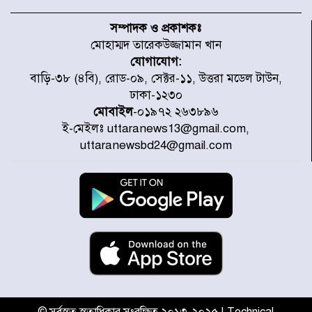
৫৩ নং ওয়ার্ডের সড়কে নেমপ্লেট
স্থাপনের উদ্যোগ চান মিয়া ব্যাপারীর
সম্পাদক ও প্রকাশকঃ
মোহাম্মদ তারেকউজ্জামান খান
যোগাযোগ:
৭ জেলায় ঝোড়ো হাওয়াসহ বজ্রবৃষ্টির
বাড়ি-৩৮ (৪বি), রোড-০৯, সেক্টর-১১, উত্তরা মডেল টাউন,
শঙ্কা
ঢাকা-১২৩০
মোবাইল
-০১৯৭২ ২৬৩৮৯৬
ই-মেইলঃ uttaranews13@gmail.com,
বগুড়া ও সিলেটে সড়ক দুর্ঘটনায় নিহত
uttaranewsbd24@gmail.com
১৫
জুলাইয়ে দেশজুড়ে ৪৫৮টি সড়ক
দুর্ঘটনায় ৪১৬ জন নিহত হয়েছেন
হারিয়ে যাওয়া শিশুকে পরিবারের কাছে
ফিরিয়ে প্রশংসায় ভাসছেন খিলক্ষেত
থানার ওসি
© সর্বস্বত্ব স্বত্বাধিকার সংরক্ষিত ২০১৩-২০২৫ | Technical