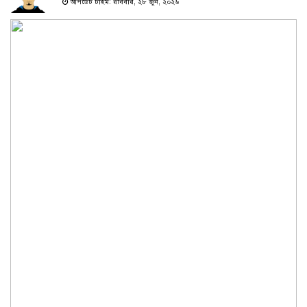
আপডেট টাইম: রবিবার, ২৮ জুন, ২০২৬