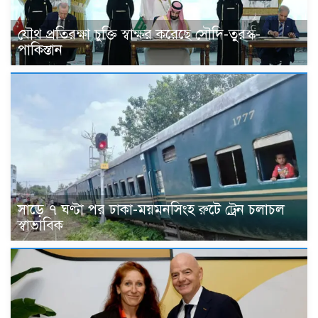
যৌথ প্রতিরক্ষা চুক্তি স্বাক্ষর করেছে সৌদি-তুরস্ক-
পাকিস্তান
সাড়ে ৭ ঘণ্টা পর ঢাকা-ময়মনসিংহ রুটে ট্রেন চলাচল
স্বাভাবিক