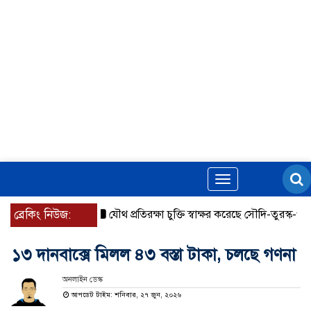
Toggle
navigation
ব্রেকিং নিউজ:
যৌথ প্রতিরক্ষা চুক্তি স্বাক্ষর করেছে সৌদি-তুরস্ক-পাকিস্তান
১৩ দানবাক্সে মিলল ৪৩ বস্তা টাকা, চলছে গণনা
অনলাইন ডেস্ক
আপডেট টাইম: শনিবার, ২৭ জুন, ২০২৬