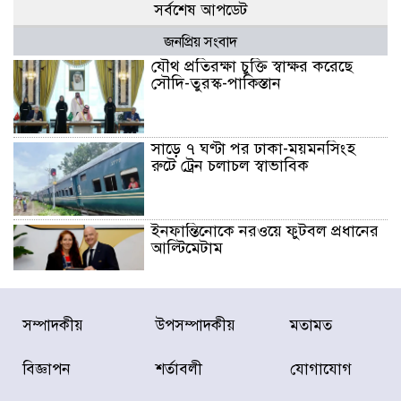
সর্বশেষ আপডেট
জনপ্রিয় সংবাদ
যৌথ প্রতিরক্ষা চুক্তি স্বাক্ষর করেছে
সৌদি-তুরস্ক-পাকিস্তান
সাড়ে ৭ ঘণ্টা পর ঢাকা-ময়মনসিংহ
রুটে ট্রেন চলাচল স্বাভাবিক
ইনফান্তিনোকে নরওয়ে ফুটবল প্রধানের
আল্টিমেটাম
দেশে ভারি বৃষ্টির সতর্কবার্তা, ১০
সম্পাদকীয়
উপসম্পাদকীয়
মতামত
জেলায় বন্যার পূর্বাভাস
বিজ্ঞাপন
শর্তাবলী
যোগাযোগ
৫৩ নং ওয়ার্ডের সড়কে নেমপ্লেট