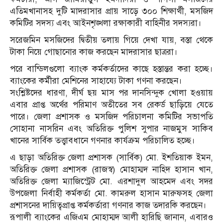
এতিমখানাসহ দুটি মাদরাসার প্রায় সাড়ে ৩০০ শিক্ষার্থী, মসজিদ
কমিটির সদস্য এবং আইনশৃঙ্খলা রক্ষাকারী বাহিনীর সদস্যরা।
সরেজমিন মসজিদের দ্বিতীয় তলায় গিয়ে দেখা যায়, বস্তা থেকে
টাকা নিয়ে গোছানোর কাজ করছেন মাদরাসার ছাত্ররা।
পরে বান্ডিলগুলো ব্যাংক কর্মকর্তাদের কাছে হস্তান্তর করা হচ্ছে।
ব্যাংকের কর্মীরা মেশিনের সাহায্যে টাকা গণনা করছেন।
সংশ্লিষ্টদের ধারণা, দীর্ঘ ছয় মাস পর দানসিন্দুক খোলা হওয়ায়
এবার প্রাপ্ত অর্থের পরিমাণ অতীতের সব রেকর্ড ছাড়িয়ে যেতে
পারে। জেলা প্রশাসক ও মসজিদ পরিচালনা কমিটির সভাপতি
সোহানা নাসরিন এবং অ‌তি‌রিক্ত পুলিশ সুপার নাজমুস সা‌কিব
খানের সার্বিক তত্ত্বাবধানে গণনার কার্যক্রম পরিচালিত হচ্ছে।
এ ছাড়া অতিরিক্ত জেলা প্রশাসক (সার্বিক) মো. ইশতিয়াক ইমন,
অতিরিক্ত জেলা প্রশাসক (রাজস্ব) মোহাম্মদ নাহিদ হাসান খান,
অতিরিক্ত জেলা ম্যাজিস্ট্রেট মো. এরশাদুল আহমেদ এবং সদর
উপজেলা নির্বাহী কর্মকর্তা মো. কামরুল হাসান মারুফসহ জেলা
প্রশাসনের দায়িত্বপ্রাপ্ত কর্মকর্তারা গণনার কাজ তদারকি করছেন।
রূপালী ব্যাংকের এজিএম মোহাম্মদ আলী হারিছি জানান, এবারও