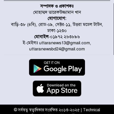
স্থাপনের উদ্যোগ চান মিয়া ব্যাপারীর
সম্পাদক ও প্রকাশকঃ
মোহাম্মদ তারেকউজ্জামান খান
যোগাযোগ:
৭ জেলায় ঝোড়ো হাওয়াসহ বজ্রবৃষ্টির
বাড়ি-৩৮ (৪বি), রোড-০৯, সেক্টর-১১, উত্তরা মডেল টাউন,
শঙ্কা
ঢাকা-১২৩০
মোবাইল
-০১৯৭২ ২৬৩৮৯৬
ই-মেইলঃ uttaranews13@gmail.com,
বগুড়া ও সিলেটে সড়ক দুর্ঘটনায় নিহত
uttaranewsbd24@gmail.com
১৫
জুলাইয়ে দেশজুড়ে ৪৫৮টি সড়ক
দুর্ঘটনায় ৪১৬ জন নিহত হয়েছেন
হারিয়ে যাওয়া শিশুকে পরিবারের কাছে
ফিরিয়ে প্রশংসায় ভাসছেন খিলক্ষেত
থানার ওসি
© সর্বস্বত্ব স্বত্বাধিকার সংরক্ষিত ২০১৩-২০২৫ | Technical