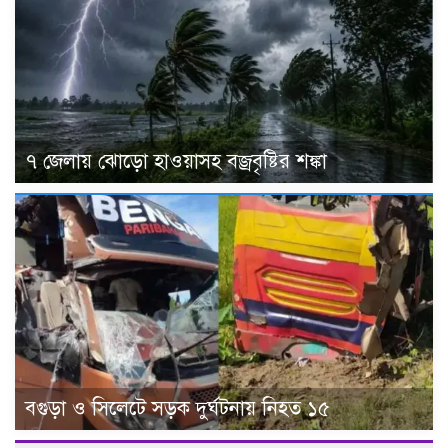
৭ জেলায় ঝোড়ো হাওয়াসহ বজ্রবৃষ্টির শঙ্কা
বগুড়া ও সিলেটে সড়ক দুর্ঘটনায় নিহত ১৫