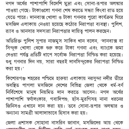
নগদ অর্থের পাশাপাশি বিদেশি মুদ্রা এবং সোনা-রূপার অলঙ্কার
পাওয়া গেছে। টাকাগুলো গণনা শেষ করতে সন্ধ্যা কিংবা রাত হয়ে
যেতে পারে। দানবাক্স খোলা ও টাকা গণনার পুরো কার্যক্রম ঘিরে
মসজিদ এলাকায় নেওয়া হয়েছে কঠোর নিরাপত্তা ব্যবস্থা। পুলিশ,
র‌্যাব ও আনসার সদস্যরা নিরাপত্তার দায়িত্ব পালন করছেন।
অ‌তি‌রিক্ত পুলিশ সুপার নাজমুস সা‌কিব খান বলেন, ‘দানবাক্স বা
সিন্দুক খোলা থেকে শুরু করে টাকা গণনা এবং ব্যাংকে জমা
দেওয়া পর্যন্ত প্রতিটি ধাপে সর্বোচ্চ নিরাপত্তা নিশ্চিত করা হয়েছে।
শুধু গণনার দিন নয়, সারা বছরই দানসিন্দুকের নিরাপত্তা নিশ্চিত
করা হয়।’
কিশোরগঞ্জ শহরের পশ্চিমে হারুয়া এলাকায় নরসুন্দা নদীর তীরে
অবস্থিত পাগলা মসজিদে দেশের বিভিন্ন জেলা থেকে ধর্ম-বর্ণ
নির্বিশেষে মানুষ নিয়মিত দান করতে আসেন। নগদ অর্থের
পাশাপাশি স্বর্ণালংকার, গবাদিপশু, হাঁস-মুরগিসহ নানা ধরনের
জিনিসও এখানে দান করা হয়। তবে সোনা-রূপার অলঙ্কার ও
অন্যান্য সামগ্রী আলাদাভাবে হিসাব করা হয়।
জেলা প্রশাসক সোহানা নাসরিন জানান, মসজিদের আয় থেকে