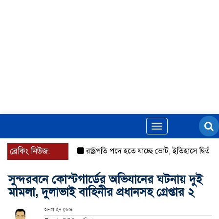
Toggle
navigation
ব্রেকিং নিউজ:
রাষ্ট্রপতি পদে হতে যাচ্ছে ভোট, ইতিহাসে দ্বিতীয়বার
সুন্দরবনে কোস্টগার্ডের অভিযানের ঘটনায় দুই
মামলা, দুলাভাই বাহিনীর প্রধানসহ গ্রেপ্তার ২
অনলাইন ডেস্ক