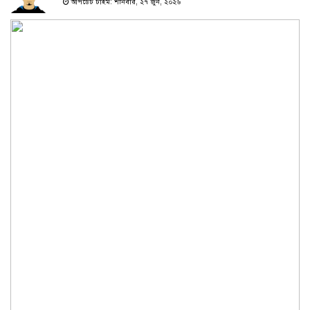
আপডেট টাইম: শনিবার, ২৭ জুন, ২০২৬