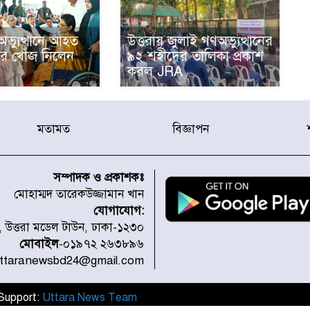
ভ্যুত্থানে আহত
উত্তরায় জুলাই গণঅভ্যুত্থানের
তুর খোঁজ নিলেন
৯২ শহীদের তালিকা প্রকাশ
করল JRA
মতামত
বিজ্ঞাপন
সম্পাদক ও প্রকাশকঃ
মোহাম্মদ তারেকউজ্জামান খান
যোগাযোগ:
১, উত্তরা মডেল টাউন, ঢাকা-১২৩০
মোবাইল
-০১৯৭২ ২৬৩৮৯৬
uttaranewsbd24@gmail.com
l Support:
Uttara News Team