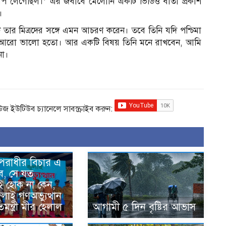
রাপ লেগেছিল।’ এর জবাবে মেলোনি একটি ভিডিও বার্তা প্রকাশ
।
েন্ট তার মিত্রদের সঙ্গে এমন আচরণ করেন। তবে তিনি যদি পশ্চিমা
াহলে আরো ভালো হতো। আর একটি বিষয় তিনি মনে রাখবেন, আমি
না।
িউজ ইউটিউব চ্যানেলে সাবস্ক্রাইব করুন:
অপরাধীর বিচার এ
ে, সে যত
ই হোক না কেন,
জুলাই গণঅভ্যুত্থান
িমন্ত্রী মীর হেলাল
আগামী ৫ দিন বৃষ্টির আভাস