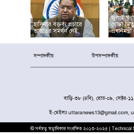
জুলাই গণঅ
হাসিনার বক্তব্য প্রচারে
যোদ্ধা মি
ভারতের সমর্থন নেই
প্রধানমন্ত্রী
সম্পাদকীয়
উপসম্পাদকীয়
বাড়ি-৩৮ (৪বি), রোড-০৯, সেক্টর-১
ই-মেইলঃ uttaranews13@gmail.com, 
© সর্বস্বত্ব স্বত্বাধিকার সংরক্ষিত ২০১৩-২০২৫ | Technica