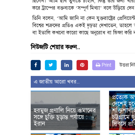
ছিলেন। আমি ছবি তুলতে চাইনি, কিন্তু তার জন্য খা
করে ট্রাম্পের বক্তব্যকে ‘সম্পূর্ণ মিথ্যা’ বলে উড়িয়ে দেন
তিনি বলেন, ‘আমি জানি না কেন যুক্তরাষ্ট্রের প্রেসিড
বিশ্বের শত্রুদের প্রতিও একই দৃঢ়তা দেখাতেন, ত
বা ইতালি কখনো কারো কাছে অনুরোধ বা ভিক্ষা করি 
নিউজটি শেয়ার করুন..
Print
উত্তরা ন
এ জাতীয় আরো খবর..
প্রত্যেক 
দেশেই হব
হরমুজ প্রণালি নিয়ে ওমানের
শক্তিশালী
সঙ্গে চুক্তি চূড়ান্ত পর্যায়ে :
চট্টগ্রামে 
ইরান
দিবসে প্রত