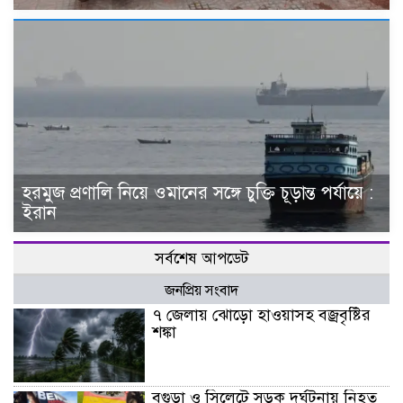
হরমুজ প্রণালি নিয়ে ওমানের সঙ্গে চুক্তি চূড়ান্ত পর্যায়ে :
ইরান
সর্বশেষ আপডেট
জনপ্রিয় সংবাদ
৭ জেলায় ঝোড়ো হাওয়াসহ বজ্রবৃষ্টির
শঙ্কা
বগুড়া ও সিলেটে সড়ক দুর্ঘটনায় নিহত