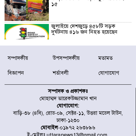
১৫
জুলাইয়ে দেশজুড়ে ৪৫৮টি সড়ক
দুর্ঘটনায় ৪১৬ জন নিহত হয়েছেন
হারিয়ে যাওয়া শিশুকে পরিবারের কাছে
সম্পাদকীয়
উপসম্পাদকীয়
মতামত
ফিরিয়ে প্রশংসায় ভাসছেন খিলক্ষেত
থানার ওসি
বিজ্ঞাপন
শর্তাবলী
যোগাযোগ
আজ থেকে উন্মুক্ত ‘জুলাই গণঅভ্যুত্থান
স্মৃতি জাদুঘর
সম্পাদক ও প্রকাশকঃ
মোহাম্মদ তারেকউজ্জামান খান
যোগাযোগ:
রাজধানীর উত্তরা আঞ্চলিক পাসপোর্ট
বাড়ি-৩৮ (৪বি), রোড-০৯, সেক্টর-১১, উত্তরা মডেল টাউন,
অফিসের সামনে দালাল চক্রের ১৩ জন
ঢাকা-১২৩০
সদস্যকে বিভিন্ন মেয়াদে সাজা প্রদান
করেছে র‌্যাব-১
মোবাইল
-০১৯৭২ ২৬৩৮৯৬
ই-মেইলঃ uttaranews13@gmail.com,