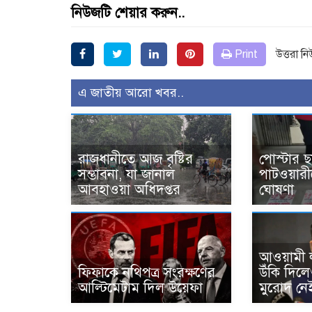
নিউজটি শেয়ার করুন..
Print
উত্তরা ন
এ জাতীয় আরো খবর..
রাজধানীতে আজ বৃষ্টির
পোস্টার ছ
সম্ভাবনা, যা জানাল
পাটওয়ারী
আবহাওয়া অধিদপ্তর
ঘোষণা
আওয়ামী ল
ফিফাকে নথিপত্র সংরক্ষণের
উঁকি দিল
আল্টিমেটাম দিল উয়েফা
মুরোদ নেই’—স