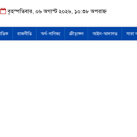
বৃহস্পতিবার, ০৬ অগাস্ট ২০২৬, ১০:৩৮ অপরাহ্ন
জাতিক
রাজনীতি
অর্থ-বাণিজ্য
ক্রীড়াঙ্গন
আইন-আদালত
সারা 