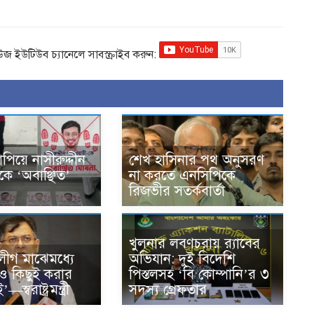
িউজ ইউটিউব চ্যানেলে সাবস্ক্রাইব করুন:
াপিয়ে নাসীরুদ্দীন
শেখ হাসিনার পথ অনুসরণ
কে ‘অবাঞ্ছিত’
না করতে এনসিপিকে
রিজভীর সতর্কবার্তা
খুলনার লবণচরায় র‍্যাবের
ীগ মাঝেমধ্যে
অভিযান: দুই বিদেশি
েও কিছুই করার
পিস্তলসহ ‘বি কোম্পানি’র ৩
্বরাষ্ট্রমন্ত্রী
সদস্য গ্রেফতার