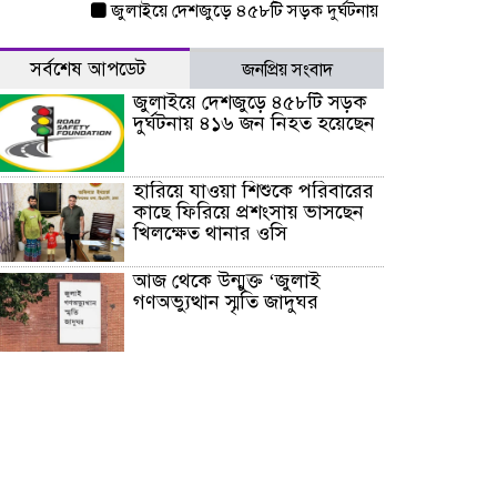
জুলাইয়ে দেশজুড়ে ৪৫৮টি সড়ক দুর্ঘটনায় ৪১৬ জন নিহত হয়েছেন
সর্বশেষ আপডেট
জনপ্রিয় সংবাদ
জুলাইয়ে দেশজুড়ে ৪৫৮টি সড়ক
দুর্ঘটনায় ৪১৬ জন নিহত হয়েছেন
হারিয়ে যাওয়া শিশুকে পরিবারের
কাছে ফিরিয়ে প্রশংসায় ভাসছেন
খিলক্ষেত থানার ওসি
আজ থেকে উন্মুক্ত ‘জুলাই
গণঅভ্যুত্থান স্মৃতি জাদুঘর
রাজধানীর উত্তরা আঞ্চলিক
পাসপোর্ট অফিসের সামনে দালাল
চক্রের ১৩ জন সদস্যকে বিভিন্ন
মেয়াদে সাজা প্রদান করেছে
‌্যাব-১
হরমুজ প্রণালি নিয়ে ওমানের সঙ্গে