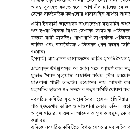
বাহ্যিক চড়াই-উৎরাই আমরা মেনে নেই। সময় থেকে
আরও সুসংহত করতে হবে। আগামীর চ্যালেঞ্জ মোকাবিল
দেশের রাজনৈতিক দলগুলোর ধারাবাহিক ব্যর্থতা আমা
এদিন ইসলামী আন্দোলন বাংলাদেশের মহাসচিব অধ্যক্ষ
শুরু হওয়া বৈঠকে বিগত সেশনের সামগ্রিক প্রতিবেদন
ফজলে বারী মাসউদ। পাশাপাশি সাংগঠনিক প্রতিবে
তারিক এবং রাজনৈতিক প্রতিবেদন পেশ করেন সিনি
রহমান।
ইসলামী আন্দোলন বাংলাদেশের আমির মুফতি সৈয়দ মু
প্রতিবেদন উপস্থাপনের পর শুরার সঙ্গে পরামর্শ কর
মুফতি সৈয়দ মুহাম্মাদ রেজাউল করিম (পীর চরম
মাওলানা গাজী আতাউর রহমানের নাম ঘোষণা করা 
মহাসচিব ছাড়াও ৪৮ সদস্যের নতুন কমিটি ঘোষণা কর
নবগঠিত কমিটির যুগ্ম মহাসচিবরা হলেন- ইঞ্জিনিয়
শাহ ইফতেখার তারিক ও মাওলানা নেছার উদ্দিন। এছ
আবুল খায়ের, মাওলানা আহমদ আব্দুল কাইয়ুম, কে
করা হয়।
এদিকে নবগঠিত কমিটিতে বিগত সেশনের মহাসচিব অধ