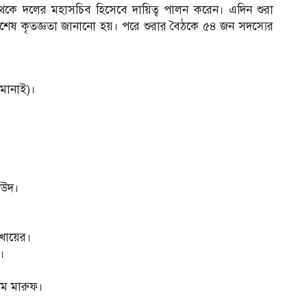
থেকে দলের মহাসচিব হিসেবে দায়িত্ব পালন করেন। এদিন শুরা
বিশেষ কৃতজ্ঞতা জানানো হয়। পরে শুরার বৈঠকে ৫৪ জন সদস্যের
মোনাই)।
সউদ।
খায়ের।
।
ম মারুফ।