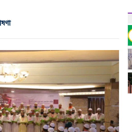
োষণা
র