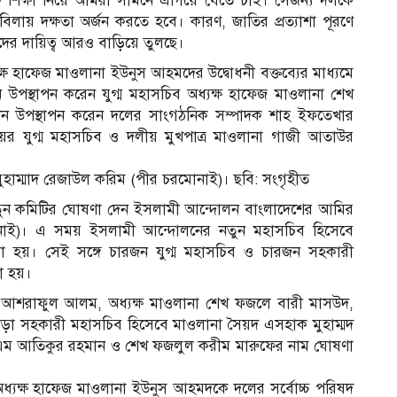
 শিক্ষা নিয়ে আমরা সামনে এগিয়ে যেতে চাই। সেজন্য দলকে
ায় দক্ষতা অর্জন করতে হবে। কারণ, জাতির প্রত্যাশা পূরণে
দের দায়িত্ব আরও বাড়িয়ে তুলছে।
 হাফেজ মাওলানা ইউনুস আহমদের উদ্বোধনী বক্তব্যের মাধ্যমে
 উপস্থাপন করেন যুগ্ম মহাসচিব অধ্যক্ষ হাফেজ মাওলানা শেখ
দন উপস্থাপন করেন দলের সাংগঠনিক সম্পাদক শাহ ইফতেখার
য়র যুগ্ম মহাসচিব ও দলীয় মুখপাত্র মাওলানা গাজী আতাউর
হাম্মাদ রেজাউল করিম (পীর চরমোনাই)। ছবি: সংগৃহীত
ে নতুন কমিটির ঘোষণা দেন ইসলামী আন্দোলন বাংলাদেশের আমির
োনাই)। এ সময় ইসলামী আন্দোলনের নতুন মহাসচিব হিসেবে
হয়। সেই সঙ্গে চারজন যুগ্ম মহাসচিব ও চারজন সহকারী
া হয়।
ার আশরাফুল আলম, অধ্যক্ষ মাওলানা শেখ ফজলে বারী মাসউদ,
াড়া সহকারী মহাসচিব হিসেবে মাওলানা সৈয়দ এসহাক মুহাম্মদ
 এম আতিকুর রহমান ও শেখ ফজলুল করীম মারুফের নাম ঘোষণা
্যক্ষ হাফেজ মাওলানা ইউনুস আহমদকে দলের সর্বোচ্চ পরিষদ