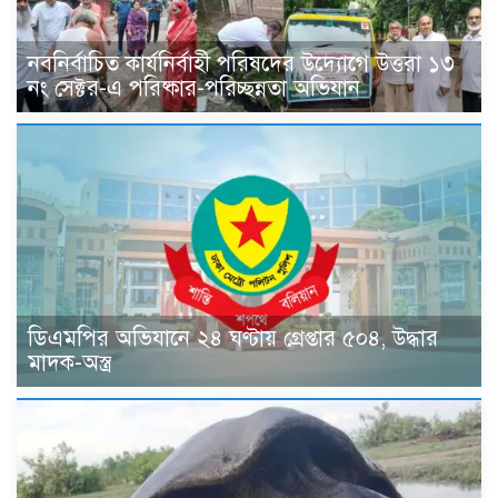
নবনির্বাচিত কার্যনির্বাহী পরিষদের উদ্যোগে উত্তরা ১৩
নং সেক্টর-এ পরিষ্কার-পরিচ্ছন্নতা অভিযান
ডিএমপির অভিযানে ২৪ ঘণ্টায় গ্রেপ্তার ৫০৪, উদ্ধার
মাদক-অস্ত্র