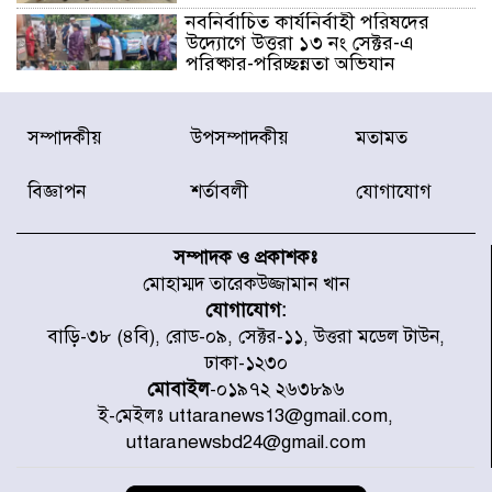
নবনির্বাচিত কার্যনির্বাহী পরিষদের
উদ্যোগে উত্তরা ১৩ নং সেক্টর-এ
পরিষ্কার-পরিচ্ছন্নতা অভিযান
ডিএমপির অভিযানে ২৪ ঘণ্টায় গ্রেপ্তার
সম্পাদকীয়
উপসম্পাদকীয়
মতামত
৫০৪, উদ্ধার মাদক-অস্ত্র
বিজ্ঞাপন
শর্তাবলী
যোগাযোগ
সন্দ্বীপের চরে বিপদে পড়া কচ্ছপ উদ্ধার
সাগরে অবমুক্ত
সম্পাদক ও প্রকাশকঃ
মোহাম্মদ তারেকউজ্জামান খান
যোগাযোগ:
মাতারবাড়ী পৌঁছে নির্ধারিত কর্মসূচিতে
বাড়ি-৩৮ (৪বি), রোড-০৯, সেক্টর-১১, উত্তরা মডেল টাউন,
যোগ দিয়েছেন প্রধানমন্ত্রী
ঢাকা-১২৩০
মোবাইল
-০১৯৭২ ২৬৩৮৯৬
ই-মেইলঃ uttaranews13@gmail.com,
জাতীয় সাংবাদিক সংস্থার পিরোজপুর
uttaranewsbd24@gmail.com
জেলা কমিটি অনুমোদন