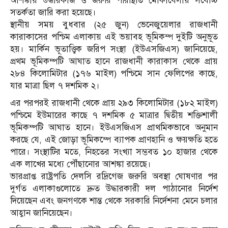
আশঙ্কায় উদ্ধারকাজ ও জরুরি পরিস্থিতি মোকাবেলায় সর্বোচ্চ
সতর্কতা জারি করা হয়েছে।
স্থানীয় সময় বুধবার (২৫ জুন) ভেনেজুয়েলার রাজধানী
কারাকাসের পশ্চিম এলাকায় এই ভয়াবহ ভূমিকম্প দুইটি অনুভূত
হয়। মার্কিন ভূতাত্ত্বিক জরিপ সংস্থা (ইউএসজিএস) জানিয়েছে,
প্রথম ভূমিকম্পটি আঘাত হানে রাজধানী কারাকাস থেকে প্রায়
২৮৪ কিলোমিটার (১৭৬ মাইল) পশ্চিমে সান ফেলিপের কাছে,
যার মাত্রা ছিল ৭ দশমিক ২।
এর পরপরই রাজধানী থেকে প্রায় ২৯৩ কিলোমিটার (১৮২ মাইল)
পশ্চিমে ইউমারের কাছে ৭ দশমিক ৫ মাত্রার দ্বিতীয় শক্তিশালী
ভূমিকম্পটি আঘাত হানে। ইউএসজিএস প্রাথমিকভাবে অনুমান
করছে যে, এই জোড়া ভূমিকম্পে ব্যাপক প্রাণহানি ও ক্ষয়ক্ষতি হতে
পারে। সংস্থাটির মতে, নিহতের সংখ্যা সম্ভবত ১০ হাজার থেকে
এক লাখের মধ্যে পৌঁছানোর আশঙ্কা রয়েছে।
ভারপ্রাপ্ত রাষ্ট্রপতি দেলসি রদ্রিগেজ জরুরি অবস্থা ঘোষণার পর
দুর্গত এলাকাগুলোতে দ্রুত উদ্ধারকারী দল পাঠানোর নির্দেশ
দিয়েছেন এবং জনগণকে শান্ত থেকে সরকারি নির্দেশনা মেনে চলার
আহ্বান জানিয়েছেন।