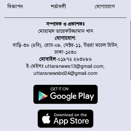
বিজ্ঞাপন
শর্তাবলী
যোগাযোগ
চিকিৎসা খাতে জিডিপির ৫ শতাংশ
বরাদ্দের ঘোষণা স্থানীয় সরকার মন্ত্রীর
সম্পাদক ও প্রকাশকঃ
মোহাম্মদ তারেকউজ্জামান খান
যোগাযোগ:
জুলাই জাদুঘর ঘুরে দেখলেন এনসিপি
বাড়ি-৩৮ (৪বি), রোড-০৯, সেক্টর-১১, উত্তরা মডেল টাউন,
নেতারা
ঢাকা-১২৩০
মোবাইল
-০১৯৭২ ২৬৩৮৯৬
ই-মেইলঃ uttaranews13@gmail.com,
যুক্তরাষ্ট্রে দাবানল নেভাতে গিয়ে
uttaranewsbd24@gmail.com
হেলিকপ্টার বিধ্বস্ত, নিহত ১
মজুদদারের সর্বোচ্চ শাস্তি মৃত্যুদণ্ড, তাই
ভেবে মজুদ করবেন : আইনমন্ত্রী
আন্তর্জাতিক আদিবাসী দিবস: রাষ্ট্রের
দায়িত্ব ও দায়বদ্ধতা II – মং এ খেন