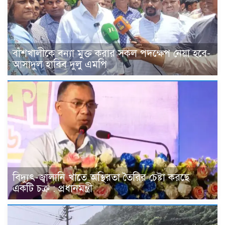
বাঁশখালীকে বন্যা মুক্ত করার সকল পদক্ষেপ নেয়া হবে-
আসাদুল হাবিব দুলু এমপি
বিদ্যুৎ-জ্বালানি খাতে অস্থিরতা তৈরির চেষ্টা করছে
একটি চক্র : প্রধানমন্ত্রী