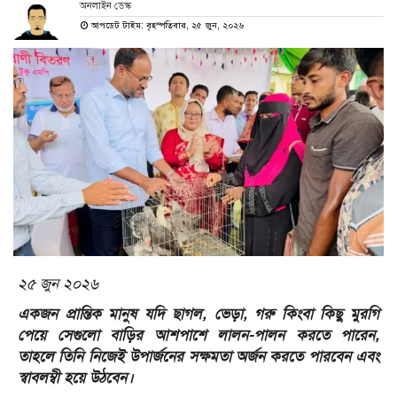
অনলাইন ডেস্ক
আপডেট টাইম: বৃহস্পতিবার, ২৫ জুন, ২০২৬
২৫ জুন ২০২৬
একজন প্রান্তিক মানুষ যদি ছাগল, ভেড়া, গরু কিংবা কিছু মুরগি
পেয়ে সেগুলো বাড়ির আশপাশে লালন-পালন করতে পারেন,
তাহলে তিনি নিজেই উপার্জনের সক্ষমতা অর্জন করতে পারবেন এবং
স্বাবলম্বী হয়ে উঠবেন।