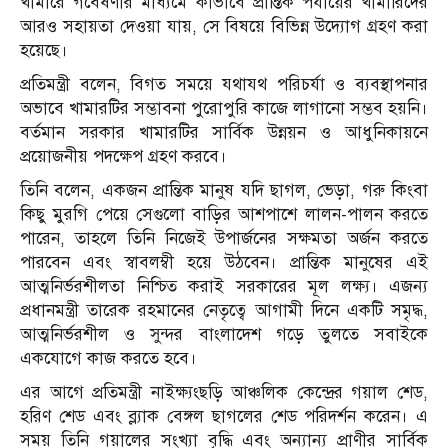
খামারে গবেষণার মাধ্যমে কীভাবে প্রান্তিক পর্যায়ের খামারিদের
আরও সহায়তা দেওয়া যায়, সে বিষয়ে বিভিন্ন উদ্যোগ গ্রহণ করা
হয়েছে।
প্রতিমন্ত্রী বলেন, বিগত সময়ে যথাযথ পরিচর্যা ও ব্যবস্থাপনার
অভাবে খামারটির সম্ভাবনা পুরোপুরি কাজে লাগানো সম্ভব হয়নি।
বর্তমান সরকার খামারটির সার্বিক উন্নয়ন ও আধুনিকায়নে
প্রয়োজনীয় পদক্ষেপ গ্রহণ করবে।
তিনি বলেন, একজন প্রান্তিক মানুষ যদি ছাগল, ভেড়া, গরু কিংবা
কিছু মুরগি পেয়ে সেগুলো বাড়ির আশপাশে লালন-পালন করতে
পারেন, তাহলে তিনি নিজেই উপার্জনের সক্ষমতা অর্জন করতে
পারবেন এবং স্বাবলম্বী হয়ে উঠবেন। প্রান্তিক মানুষের এই
আত্মনির্ভরশীলতা নিশ্চিত করাই সরকারের মূল লক্ষ্য। এজন্য
প্রধানমন্ত্রী তারেক রহমানের নেতৃত্বে আগামী দিনে একটি সমৃদ্ধ,
আত্মনির্ভরশীল ও সুন্দর বাংলাদেশ গড়ে তুলতে সবাইকে
একযোগে কাজ করতে হবে।
এর আগে প্রতিমন্ত্রী নাইক্ষ্যংছড়ি আঞ্চলিক কেন্দ্রের গয়াল শেড,
হরিণ শেড এবং ব্ল্যাক বেঙ্গল ছাগলের শেড পরিদর্শন করেন। এ
সময় তিনি গয়ালের সংখ্যা বৃদ্ধি এবং অন্যান্য প্রাণীর সার্বিক