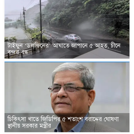
টাইফুন ‘ডলফিনের’ আঘাতে জাপানে ৫ আহত, চীনে
বন্দর বন্ধ
চিকিৎসা খাতে জিডিপির ৫ শতাংশ বরাদ্দের ঘোষণা
স্থানীয় সরকার মন্ত্রীর