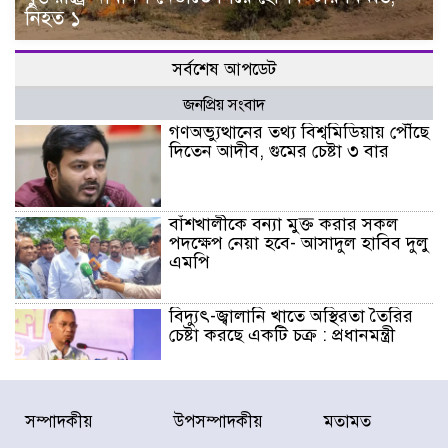
নিহত ১
সর্বশেষ আপডেট
জনপ্রিয় সংবাদ
গণঅভ্যুত্থানের তথ্য বিশ্বমিডিয়ায় পৌঁছে
দিতেন আদীব, গুমের চেষ্টা ৩ বার
বাঁশখালীকে বন্যা মুক্ত করার সকল
পদক্ষেপ নেয়া হবে- আসাদুল হাবিব দুলু
এমপি
বিদ্যুৎ-জ্বালানি খাতে অস্থিরতা তৈরির
চেষ্টা করছে একটি চক্র : প্রধানমন্ত্রী
টাইফুন ‘ডলফিনের’ আঘাতে জাপানে
সম্পাদকীয়
উপসম্পাদকীয়
মতামত
৫ আহত, চীনে বন্দর বন্ধ