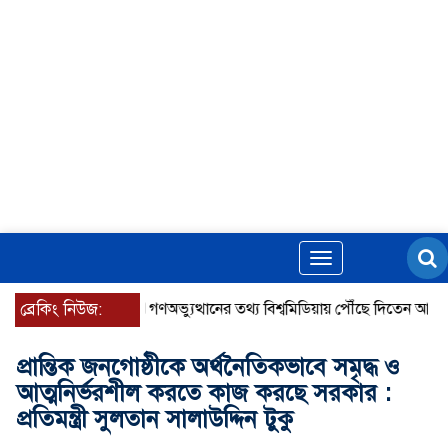
Toggle
navigation
ব্রেকিং নিউজ:
গণঅভ্যুত্থানের তথ্য বিশ্বমিডিয়ায় পৌঁছে দিতেন আদীব, গুমে
প্রান্তিক জনগোষ্ঠীকে অর্থনৈতিকভাবে সমৃদ্ধ ও
আত্মনির্ভরশীল করতে কাজ করছে সরকার :
প্রতিমন্ত্রী সুলতান সালাউদ্দিন টুকু