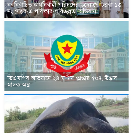
নবনির্বাচিত কার্যনির্বাহী পরিষদের উদ্যোগে উত্তরা ১৩
নং সেক্টর-এ পরিষ্কার-পরিচ্ছন্নতা অভিযান
ডিএমপির অভিযানে ২৪ ঘণ্টায় গ্রেপ্তার ৫০৪, উদ্ধার
মাদক-অস্ত্র