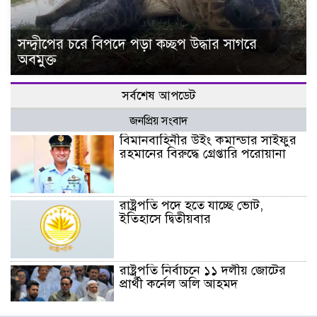
সন্দ্বীপের চরে বিপদে পড়া কচ্ছপ উদ্ধার সাগরে
অবমুক্ত
সর্বশেষ আপডেট
জনপ্রিয় সংবাদ
বিমানবাহিনীর উইং কমান্ডার সাইফুর
রহমানের বিরুদ্ধে গ্রেপ্তারি পরোয়ানা
রাষ্ট্রপতি পদে হতে যাচ্ছে ভোট,
ইতিহাসে দ্বিতীয়বার
রাষ্ট্রপতি নির্বাচনে ১১ দলীয় জোটের
প্রার্থী কর্নেল অলি আহমদ