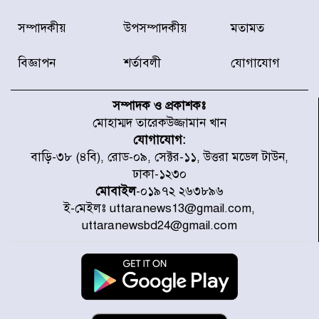
ডিএনসিসির সঙ্গে সমন্বয়ে পরিচ্ছন্নতার
সম্পাদকীয়
উপসম্পাদকীয়
মতামত
নতুন উদ্যোগ নিকুঞ্জ-টানপাড়ায়
বিজ্ঞাপন
শর্তাবলী
যোগাযোগ
নবনির্বাচিত কার্যনির্বাহী পরিষদের
উদ্যোগে উত্তরা ১৩ নং সেক্টর-এ
সম্পাদক ও প্রকাশকঃ
পরিষ্কার-পরিচ্ছন্নতা অভিযান
মোহাম্মদ তারেকউজ্জামান খান
যোগাযোগ:
ডিএমপির অভিযানে ২৪ ঘণ্টায় গ্রেপ্তার
বাড়ি-৩৮ (৪বি), রোড-০৯, সেক্টর-১১, উত্তরা মডেল টাউন,
৫০৪, উদ্ধার মাদক-অস্ত্র
ঢাকা-১২৩০
মোবাইল
-০১৯৭২ ২৬৩৮৯৬
ই-মেইলঃ uttaranews13@gmail.com,
সন্দ্বীপের চরে বিপদে পড়া কচ্ছপ উদ্ধার
uttaranewsbd24@gmail.com
সাগরে অবমুক্ত
মাতারবাড়ী পৌঁছে নির্ধারিত কর্মসূচিতে
যোগ দিয়েছেন প্রধানমন্ত্রী