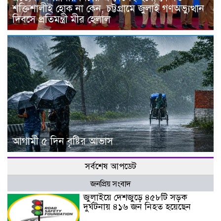
শক্তিশালীই হোক না কেন, চট্টগ্রামে জুলাই গণঅভ্যুত্থান
দিবসে প্রতিমন্ত্রী মীর হেলাল
আগামী ৫ দিন বৃষ্টির আভাস
সর্বশেষ আপডেট
জনপ্রিয় সংবাদ
জুলাইয়ে দেশজুড়ে ৪৫৮টি সড়ক
দুর্ঘটনায় ৪১৬ জন নিহত হয়েছেন