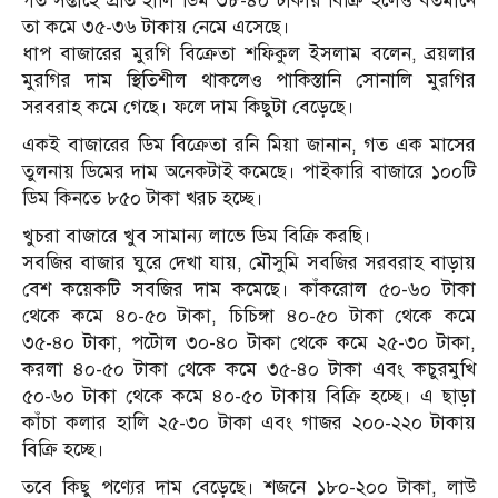
গত সপ্তাহে প্রতি হালি ডিম ৩৮-৪০ টাকায় বিক্রি হলেও বর্তমানে
তা কমে ৩৫-৩৬ টাকায় নেমে এসেছে।
ধাপ বাজারের মুরগি বিক্রেতা শফিকুল ইসলাম বলেন, ব্রয়লার
মুরগির দাম স্থিতিশীল থাকলেও পাকিস্তানি সোনালি মুরগির
সরবরাহ কমে গেছে। ফলে দাম কিছুটা বেড়েছে।
একই বাজারের ডিম বিক্রেতা রনি মিয়া জানান, গত এক মাসের
তুলনায় ডিমের দাম অনেকটাই কমেছে। পাইকারি বাজারে ১০০টি
ডিম কিনতে ৮৫০ টাকা খরচ হচ্ছে।
খুচরা বাজারে খুব সামান্য লাভে ডিম বিক্রি করছি।
সবজির বাজার ঘুরে দেখা যায়, মৌসুমি সবজির সরবরাহ বাড়ায়
বেশ কয়েকটি সবজির দাম কমেছে। কাঁকরোল ৫০-৬০ টাকা
থেকে কমে ৪০-৫০ টাকা, চিচিঙ্গা ৪০-৫০ টাকা থেকে কমে
৩৫-৪০ টাকা, পটোল ৩০-৪০ টাকা থেকে কমে ২৫-৩০ টাকা,
করলা ৪০-৫০ টাকা থেকে কমে ৩৫-৪০ টাকা এবং কচুরমুখি
৫০-৬০ টাকা থেকে কমে ৪০-৫০ টাকায় বিক্রি হচ্ছে। এ ছাড়া
কাঁচা কলার হালি ২৫-৩০ টাকা এবং গাজর ২০০-২২০ টাকায়
বিক্রি হচ্ছে।
তবে কিছু পণ্যের দাম বেড়েছে। শজনে ১৮০-২০০ টাকা, লাউ