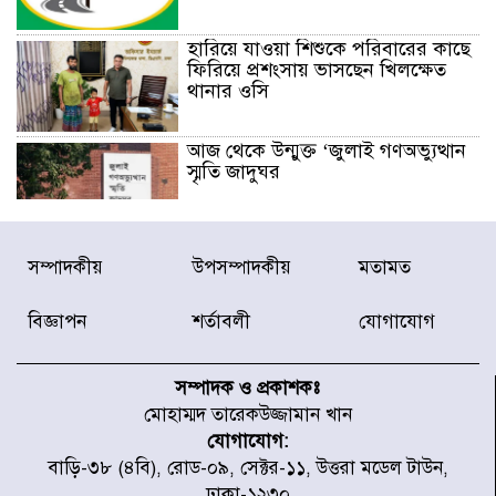
হারিয়ে যাওয়া শিশুকে পরিবারের কাছে
ফিরিয়ে প্রশংসায় ভাসছেন খিলক্ষেত
থানার ওসি
আজ থেকে উন্মুক্ত ‘জুলাই গণঅভ্যুত্থান
স্মৃতি জাদুঘর
রাজধানীর উত্তরা আঞ্চলিক পাসপোর্ট
সম্পাদকীয়
উপসম্পাদকীয়
মতামত
অফিসের সামনে দালাল চক্রের ১৩ জন
সদস্যকে বিভিন্ন মেয়াদে সাজা প্রদান
করেছে র‌্যাব-১
বিজ্ঞাপন
শর্তাবলী
যোগাযোগ
হরমুজ প্রণালি নিয়ে ওমানের সঙ্গে চুক্তি
চূড়ান্ত পর্যায়ে : ইরান
সম্পাদক ও প্রকাশকঃ
মোহাম্মদ তারেকউজ্জামান খান
যোগাযোগ:
প্রত্যেক অপরাধীর বিচার এ দেশেই
বাড়ি-৩৮ (৪বি), রোড-০৯, সেক্টর-১১, উত্তরা মডেল টাউন,
হবে, সে যত শক্তিশালীই হোক না কেন,
ঢাকা-১২৩০