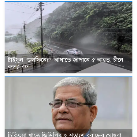
টাইফুন ‘ডলফিনের’ আঘাতে জাপানে ৫ আহত, চীনে
বন্দর বন্ধ
চিকিৎসা খাতে জিডিপির ৫ শতাংশ বরাদ্দের ঘোষণা