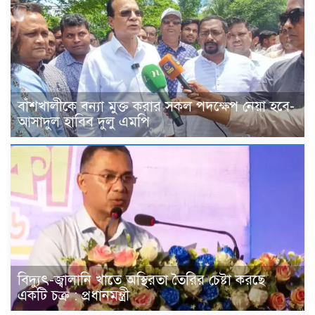
বাঁশখালীকে বন্যা মুক্ত করার সকল পদক্ষেপ নেয়া হবে-
আসাদুল হাবিব দুলু এমপি
বিদ্যুৎ-জ্বালানি খাতে অস্থিরতা তৈরির চেষ্টা করছে
একটি চক্র : প্রধানমন্ত্রী