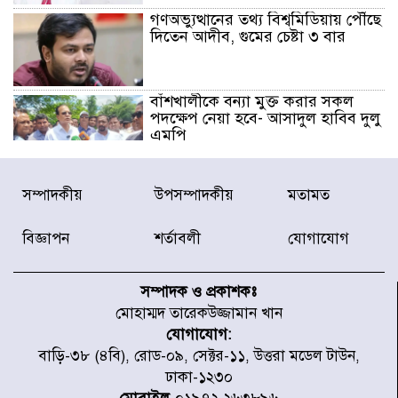
গণঅভ্যুত্থানের তথ্য বিশ্বমিডিয়ায় পৌঁছে
দিতেন আদীব, গুমের চেষ্টা ৩ বার
বাঁশখালীকে বন্যা মুক্ত করার সকল
পদক্ষেপ নেয়া হবে- আসাদুল হাবিব দুলু
এমপি
বিদ্যুৎ-জ্বালানি খাতে অস্থিরতা তৈরির
সম্পাদকীয়
উপসম্পাদকীয়
মতামত
চেষ্টা করছে একটি চক্র : প্রধানমন্ত্রী
বিজ্ঞাপন
শর্তাবলী
যোগাযোগ
টাইফুন ‘ডলফিনের’ আঘাতে জাপানে
৫ আহত, চীনে বন্দর বন্ধ
সম্পাদক ও প্রকাশকঃ
মোহাম্মদ তারেকউজ্জামান খান
যোগাযোগ:
চিকিৎসা খাতে জিডিপির ৫ শতাংশ
বাড়ি-৩৮ (৪বি), রোড-০৯, সেক্টর-১১, উত্তরা মডেল টাউন,
বরাদ্দের ঘোষণা স্থানীয় সরকার মন্ত্রীর
ঢাকা-১২৩০