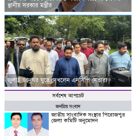
স্থানীয় সরকার মন্ত্রীর
জুলাই জাদুঘর ঘুরে দেখলেন এনসিপি নেতারা
সর্বশেষ আপডেট
জনপ্রিয় সংবাদ
জাতীয় সাংবাদিক সংস্থার পিরোজপুর
জেলা কমিটি অনুমোদন