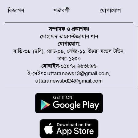
বিজ্ঞাপন
শর্তাবলী
যোগাযোগ
৫৩ নং ওয়ার্ডের সড়কে নেমপ্লেট
স্থাপনের উদ্যোগ চান মিয়া ব্যাপারীর
সম্পাদক ও প্রকাশকঃ
মোহাম্মদ তারেকউজ্জামান খান
যোগাযোগ:
৭ জেলায় ঝোড়ো হাওয়াসহ বজ্রবৃষ্টির
বাড়ি-৩৮ (৪বি), রোড-০৯, সেক্টর-১১, উত্তরা মডেল টাউন,
শঙ্কা
ঢাকা-১২৩০
মোবাইল
-০১৯৭২ ২৬৩৮৯৬
ই-মেইলঃ uttaranews13@gmail.com,
বগুড়া ও সিলেটে সড়ক দুর্ঘটনায় নিহত
uttaranewsbd24@gmail.com
১৫
জুলাইয়ে দেশজুড়ে ৪৫৮টি সড়ক
দুর্ঘটনায় ৪১৬ জন নিহত হয়েছেন
হারিয়ে যাওয়া শিশুকে পরিবারের কাছে