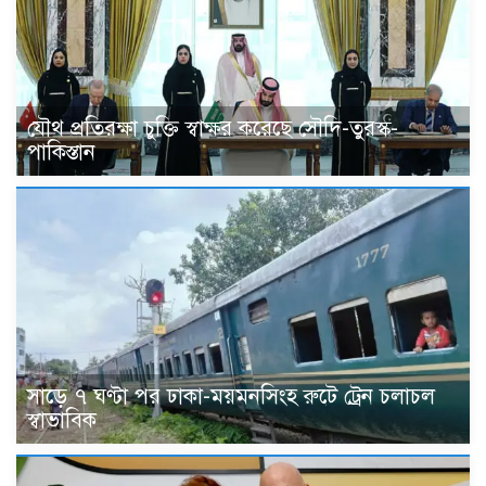
যৌথ প্রতিরক্ষা চুক্তি স্বাক্ষর করেছে সৌদি-তুরস্ক-
পাকিস্তান
সাড়ে ৭ ঘণ্টা পর ঢাকা-ময়মনসিংহ রুটে ট্রেন চলাচল
স্বাভাবিক