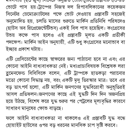
মঙ্গলবার (২৩ জুন) সিনেটে অনুষ্ঠিত ভোটাভুটিতে প্রস্তাবটি ৫০-৪৮
ভোটে পাস হয়।ট্রাম্পের নিজস্ব দল রিপাবলিকানের কয়েকজন
সিনেটর ডেমোক্র্যাটদের পক্ষে ভোট দেওয়ায় প্রস্তাবটি সহজেই
অনুমোদিত হয়, চলতি মাসের শুরুতে মার্কিন প্রতিনিধি পরিষদেও
(হাউস অব রিপ্রেজেন্টেটিভস) একই বিল পাস হয়েছিল। কংগ্রেসের
উভয় কক্ষে পাস হলেও এই প্রস্তাবটি মূলত একটি প্রতীকী
পদক্ষেপ। মার্কিন আইন অনুযায়ী, এটি শুধু কংগ্রেসের মনোভাব বা
ইচ্ছার প্রকাশ ঘটায়।
এটি প্রেসিডেন্টের কাছে স্বাক্ষরের জন্য পাঠানো হবে না এবং এর
কোনো আইনি বাধ্যবাধকতা নেই। মধ্যপ্রাচ্যবিষয়ক বিশ্লেষক লরা
ব্লুমেনফেল্ড বিবিসিকে বলেন, এটি ট্রাম্পকে হাতকড়া পরানোর
মতো কোনো সিদ্ধান্ত নয়, বরং একটি মৃদু তিরস্কার মাত্র। তবে এর
বড় তাৎপর্য হলো, এটি মার্কিন জনগণের যুদ্ধবিরোধী অনুভূতিরই
আসল প্রতিফলন।জনগণের কাছে এই যুদ্ধটি দিন দিন অজনপ্রিয়
হয়ে উঠছে, বিশেষ করে যুদ্ধ শুরুর পর পেট্রলের মূল্যবৃদ্ধির কারণে
সাধারণ মানুষের ক্ষোভ বাড়ছে।
ফলে আইনি বাধ্যবাধকতা না থাকলেও এই প্রস্তাবটি যুদ্ধ বন্ধে
হোয়াইট হাউসের ওপর বড় ধরনের মানসিক চাপ সৃষ্টি করবে।