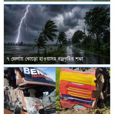
৭ জেলায় ঝোড়ো হাওয়াসহ বজ্রবৃষ্টির শঙ্কা