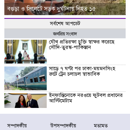
বগুড়া ও সিলেটে সড়ক দুর্ঘটনায় নিহত ১৫
সর্বশেষ আপডেট
জনপ্রিয় সংবাদ
যৌথ প্রতিরক্ষা চুক্তি স্বাক্ষর করেছে
সৌদি-তুরস্ক-পাকিস্তান
সাড়ে ৭ ঘণ্টা পর ঢাকা-ময়মনসিংহ
রুটে ট্রেন চলাচল স্বাভাবিক
ইনফান্তিনোকে নরওয়ে ফুটবল প্রধানের
আল্টিমেটাম
দেশে ভারি বৃষ্টির সতর্কবার্তা, ১০
সম্পাদকীয়
উপসম্পাদকীয়
মতামত
জেলায় বন্যার পূর্বাভাস