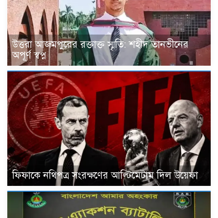
উত্তরা আজমপুরের রক্তাক্ত স্মৃতি: শহীদ তানভীনের
অপূর্ণ স্বপ্ন
ফিফাকে নথিপত্র সংরক্ষণের আল্টিমেটাম দিল উয়েফা