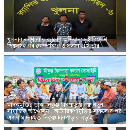
খুলনার লবণচরায় র‍্যাবের অভিযান: দুই বিদেশি
পিস্তলসহ ‘বি কোম্পানি’র ৩ সদস্য গ্রেফতার
মাদকমুক্তির ডাক, নিকুঞ্জ টানপাড়ায় শুরু নতুন
সামাজিক আন্দোলন , অটোরিকশামুক্তির সাফল্যের পর
এবার মাদকমুক্ত নিকুঞ্জ টানপাড়ার লড়াই