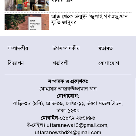
থানার ওসি
আজ থেকে উন্মুক্ত ‘জুলাই গণঅভ্যুত্থান
স্মৃতি জাদুঘর
রাজধানীর উত্তরা আঞ্চলিক পাসপোর্ট
সম্পাদকীয়
উপসম্পাদকীয়
মতামত
অফিসের সামনে দালাল চক্রের ১৩ জন
সদস্যকে বিভিন্ন মেয়াদে সাজা প্রদান
করেছে র‌্যাব-১
বিজ্ঞাপন
শর্তাবলী
যোগাযোগ
হরমুজ প্রণালি নিয়ে ওমানের সঙ্গে চুক্তি
চূড়ান্ত পর্যায়ে : ইরান
সম্পাদক ও প্রকাশকঃ
মোহাম্মদ তারেকউজ্জামান খান
যোগাযোগ:
প্রত্যেক অপরাধীর বিচার এ দেশেই
বাড়ি-৩৮ (৪বি), রোড-০৯, সেক্টর-১১, উত্তরা মডেল টাউন,
হবে, সে যত শক্তিশালীই হোক না কেন,
ঢাকা-১২৩০
চট্টগ্রামে জুলাই গণঅভ্যুত্থান দিবসে
প্রতিমন্ত্রী মীর হেলাল
মোবাইল
-০১৯৭২ ২৬৩৮৯৬
ই-মেইলঃ uttaranews13@gmail.com,
আগামী ৫ দিন বৃষ্টির আভাস
uttaranewsbd24@gmail.com