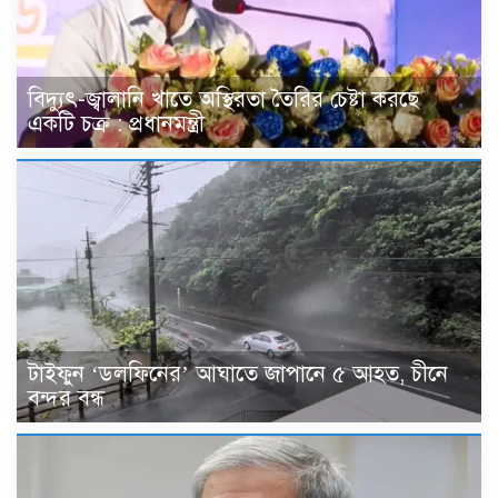
বিদ্যুৎ-জ্বালানি খাতে অস্থিরতা তৈরির চেষ্টা করছে
একটি চক্র : প্রধানমন্ত্রী
টাইফুন ‘ডলফিনের’ আঘাতে জাপানে ৫ আহত, চীনে
বন্দর বন্ধ