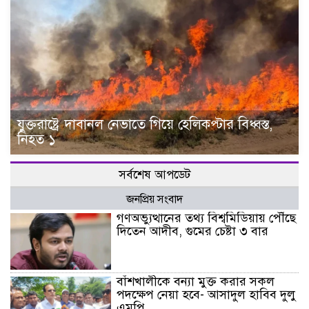
যুক্তরাষ্ট্রে দাবানল নেভাতে গিয়ে হেলিকপ্টার বিধ্বস্ত,
নিহত ১
সর্বশেষ আপডেট
জনপ্রিয় সংবাদ
গণঅভ্যুত্থানের তথ্য বিশ্বমিডিয়ায় পৌঁছে
দিতেন আদীব, গুমের চেষ্টা ৩ বার
বাঁশখালীকে বন্যা মুক্ত করার সকল
পদক্ষেপ নেয়া হবে- আসাদুল হাবিব দুলু
এমপি