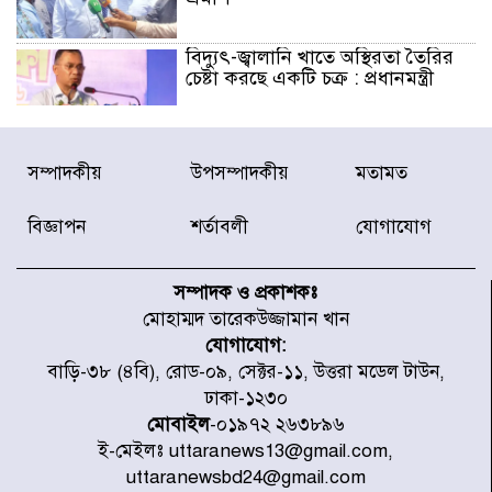
বিদ্যুৎ-জ্বালানি খাতে অস্থিরতা তৈরির
চেষ্টা করছে একটি চক্র : প্রধানমন্ত্রী
টাইফুন ‘ডলফিনের’ আঘাতে জাপানে
সম্পাদকীয়
উপসম্পাদকীয়
মতামত
৫ আহত, চীনে বন্দর বন্ধ
বিজ্ঞাপন
শর্তাবলী
যোগাযোগ
চিকিৎসা খাতে জিডিপির ৫ শতাংশ
বরাদ্দের ঘোষণা স্থানীয় সরকার মন্ত্রীর
সম্পাদক ও প্রকাশকঃ
মোহাম্মদ তারেকউজ্জামান খান
যোগাযোগ:
জুলাই জাদুঘর ঘুরে দেখলেন এনসিপি
বাড়ি-৩৮ (৪বি), রোড-০৯, সেক্টর-১১, উত্তরা মডেল টাউন,
নেতারা
ঢাকা-১২৩০
মোবাইল
-০১৯৭২ ২৬৩৮৯৬
ই-মেইলঃ uttaranews13@gmail.com,
যুক্তরাষ্ট্রে দাবানল নেভাতে গিয়ে
uttaranewsbd24@gmail.com
হেলিকপ্টার বিধ্বস্ত, নিহত ১