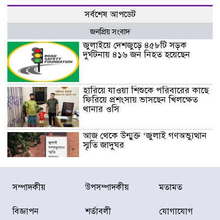
সর্বশেষ আপডেট
জনপ্রিয় সংবাদ
জুলাইয়ে দেশজুড়ে ৪৫৮টি সড়ক
দুর্ঘটনায় ৪১৬ জন নিহত হয়েছেন
হারিয়ে যাওয়া শিশুকে পরিবারের কাছে
ফিরিয়ে প্রশংসায় ভাসছেন খিলক্ষেত
থানার ওসি
আজ থেকে উন্মুক্ত ‘জুলাই গণঅভ্যুত্থান
স্মৃতি জাদুঘর
রাজধানীর উত্তরা আঞ্চলিক পাসপোর্ট
সম্পাদকীয়
উপসম্পাদকীয়
মতামত
অফিসের সামনে দালাল চক্রের ১৩ জন
সদস্যকে বিভিন্ন মেয়াদে সাজা প্রদান
করেছে র‌্যাব-১
বিজ্ঞাপন
শর্তাবলী
যোগাযোগ