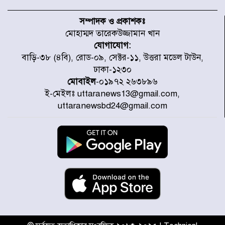
হরমুজ প্রণালি নিয়ে ওমানের সঙ্গে চুক্তি
চূড়ান্ত পর্যায়ে : ইরান
সম্পাদক ও প্রকাশকঃ
মোহাম্মদ তারেকউজ্জামান খান
যোগাযোগ:
প্রত্যেক অপরাধীর বিচার এ দেশেই
বাড়ি-৩৮ (৪বি), রোড-০৯, সেক্টর-১১, উত্তরা মডেল টাউন,
হবে, সে যত শক্তিশালীই হোক না কেন,
ঢাকা-১২৩০
চট্টগ্রামে জুলাই গণঅভ্যুত্থান দিবসে
প্রতিমন্ত্রী মীর হেলাল
মোবাইল
-০১৯৭২ ২৬৩৮৯৬
ই-মেইলঃ uttaranews13@gmail.com,
আগামী ৫ দিন বৃষ্টির আভাস
uttaranewsbd24@gmail.com
হাসিনার বক্তব্য প্রচারে ভারতের সমর্থন
নেই
জুলাই গণঅভ্যুত্থানে আহত যোদ্ধা
মিতুর খোঁজ নিলেন প্রধানমন্ত্রী