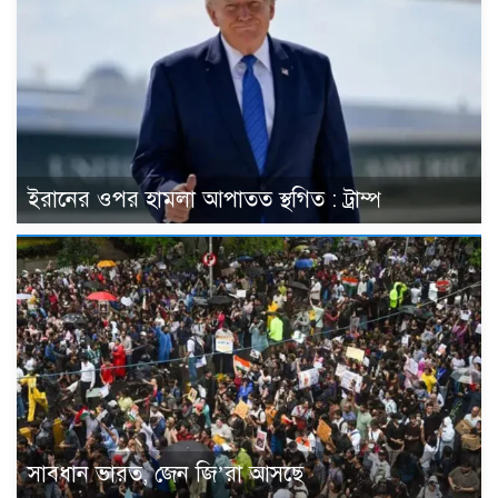
ইরানের ওপর হামলা আপাতত স্থগিত : ট্রাম্প
সাবধান ভারত, জেন জি’রা আসছে