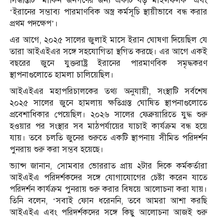
সিদ্ধান্তটি ‘মার্কিন জনগণের জন্য একটি বড় মাইলফলক’ এবং
‘ইরানের সম্ভাব্য পারমাণবিক অস্ত্র কর্মসূচি স্থায়ীভাবে বন্ধ করার
প্রথম পদক্ষেপ’।
এর আগে, ২০২৫ সালের জুলাই মাসে ইরান ঘোষণা দিয়েছিল যে
তারা আইএইএর সঙ্গে সহযোগিতা স্থগিত করছে। এর আগে একই
বছরের জুনে যুক্তরাষ্ট্র ইরানের পারমাণবিক সমৃদ্ধকরণ
স্থাপনাগুলোতে হামলা চালিয়েছিল।
আইএইএর মহাপরিচালকের তথ্য অনুযায়ী, সংস্থাটি সর্বশেষ
২০২৫ সালের জুনে হামলায় ক্ষতিগ্রস্ত ঘোষিত স্থাপনাগুলোতে
প্রবেশাধিকার পেয়েছিল। ২০২৬ সালের ফেব্রুয়ারিতে যুদ্ধ শুরু
হওয়ার পর সংস্থার সব মাঠপর্যায়ের যাচাই কার্যক্রম বন্ধ হয়ে
যায়। তবে চলতি জুনের শুরুতে একটি স্থাপনায় সীমিত পরিদর্শন
পুনরায় শুরু করা সম্ভব হয়েছে।
ভ্যান্স জানান, সোমবার ভোররাত প্রায় ২টার দিকে কর্মকর্তারা
আইএইএ পরিদর্শকদের সঙ্গে যোগাযোগের চেষ্টা করেন যাতে
পরিদর্শন কার্যক্রম পুনরায় শুরু করার বিষয়ে আলোচনা করা যায়।
তিনি বলেন, ‘সবাই ফোন ধরেননি, তবে আমরা আশা করছি
আইএইএ এবং পরিদর্শকদের সঙ্গে কিছু আলোচনা আজই শুরু