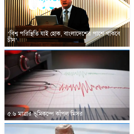
‘বিশ্ব পরিস্থিতি যাই হোক, বাংলাদেশের পাশে থাকবে
চীন’
৫.৬ মাত্রার ভূমিকম্পে কাঁপল মিসর