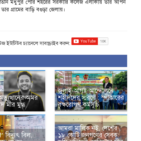
েন। তিনি মধুপুর পৌর শহরের সরকারি কলেজ এলাকায় তার আপন
তার গ্রামের বাড়ি বগুড়া জেলায়।
িউজ ইউটিউব চ্যানেলে সাবস্ক্রাইব করুন:
জুলাই-আগষ্ট আন্দোলনে
ভ্যুত্থানের অমর
শহীদদের স্মরণে : স্পীকারের
দ মীর মুগ্ধ
বৃক্ষরোপণ কর্মসূচি
আমরা মালিক নই, দেশের
’ বিদ্যুৎ বিল,
১৮ কোটি জনগণের সেবক: