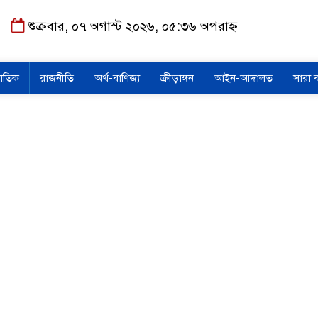
শুক্রবার, ০৭ অগাস্ট ২০২৬, ০৫:৩৬ অপরাহ্ন
জাতিক
রাজনীতি
অর্থ-বাণিজ্য
ক্রীড়াঙ্গন
আইন-আদালত
সারা 