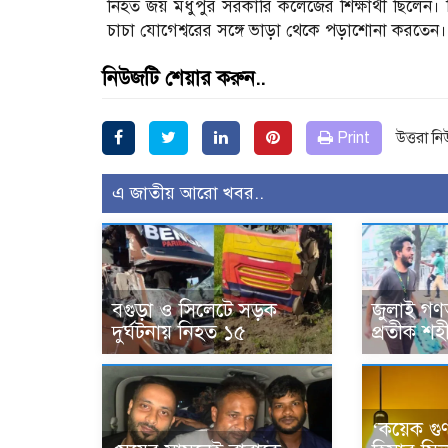
নিহত জয় মধুপুর সরকারি কলেজের শিক্ষার্থী ছিল
চাচা যোগেশ্বরের সঙ্গে ভাড়া থেকে পড়াশোনা করতেন। 
নিউজটি শেয়ার করুন..
Print
উত্তরা ন
এ জাতীয় আরো খবর..
বগুড়া ও সিলেটে সড়ক
জুলাই গণঅ
দুর্ঘটনায় নিহত ১৫
প্রতীক শহী
‘কয়েক গুণ