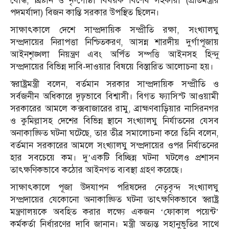
বৌদ্ধ, খ্রিষ্টান ও নৃ-গোষ্ঠী বিষয়ক বিশেষ সহকারী (প্রতিমন্ত্রীর
পদমর্যাদা) বিজন কান্তি সরকার উপস্থিত ছিলেন।
সাক্ষাৎকালে দেশে সাম্প্রদায়িক সম্প্রীতি রক্ষা, সংখ্যালঘু
সম্প্রদায়ের নিরাপত্তা নিশ্চিতকরণ, আসন্ন শারদীয় দুর্গাপূজায়
আইনশৃঙ্খলা নিয়ন্ত্রণ এবং অর্পিত সম্পত্তি আইনসহ হিন্দু
সম্প্রদায়ের বিভিন্ন দাবি-দাওয়ার বিষয়ে বিস্তারিত আলোচনা হয়।
স্বরাষ্ট্রমন্ত্রী বলেন, বর্তমান সরকার সাম্প্রদায়িক সম্প্রীতি ও
সর্বজনীন অধিকারে দৃঢ়ভাবে বিশ্বাসী। বিগত ফ্যাসিস্ট আওয়ামী
সরকারের আমলে কক্সবাজারের রামু, ব্রাহ্মণবাড়িয়ার নাসিরনগর
ও কুমিল্লাসহ দেশের বিভিন্ন স্থানে সংখ্যালঘু নির্যাতনের যেসব
অনাকাঙ্ক্ষিত ঘটনা ঘটেছে, তার তীব্র সমালোচনা করে তিনি বলেন,
বর্তমান সরকারের আমলে সংখ্যালঘু সম্প্রদায়ের ওপর নির্যাতনের
হার সবচেয়ে কম। দু’একটি বিচ্ছিন্ন ঘটনা ঘটলেও প্রশাসন
তাৎক্ষণিকভাবে কঠোর আইনগত ব্যবস্থা গ্রহণ করেছে।
সাক্ষাৎকালে পূজা উদযাপন পরিষদের নেতৃবৃন্দ সংখ্যালঘু
সম্প্রদায়ের যেকোনো অনাকাঙ্ক্ষিত ঘটনা তাৎক্ষণিকভাবে স্বরাষ্ট্র
মন্ত্রণালয়কে অবহিত করার লক্ষ্যে একজন ‘ফোকাল পয়েন্ট’
কর্মকর্তা নির্ধারণের দাবি জানান। মন্ত্রী অত্যন্ত সহানুভূতির সাথে