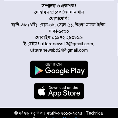
চূড়ান্ত পর্যায়ে : ইরান
সম্পাদক ও প্রকাশকঃ
মোহাম্মদ তারেকউজ্জামান খান
যোগাযোগ:
প্রত্যেক অপরাধীর বিচার এ দেশেই
বাড়ি-৩৮ (৪বি), রোড-০৯, সেক্টর-১১, উত্তরা মডেল টাউন,
হবে, সে যত শক্তিশালীই হোক না কেন,
ঢাকা-১২৩০
চট্টগ্রামে জুলাই গণঅভ্যুত্থান দিবসে
প্রতিমন্ত্রী মীর হেলাল
মোবাইল
-০১৯৭২ ২৬৩৮৯৬
ই-মেইলঃ uttaranews13@gmail.com,
আগামী ৫ দিন বৃষ্টির আভাস
uttaranewsbd24@gmail.com
হাসিনার বক্তব্য প্রচারে ভারতের সমর্থন
নেই
জুলাই গণঅভ্যুত্থানে আহত যোদ্ধা
মিতুর খোঁজ নিলেন প্রধানমন্ত্রী
© সর্বস্বত্ব স্বত্বাধিকার সংরক্ষিত ২০১৩-২০২৫ | Technical