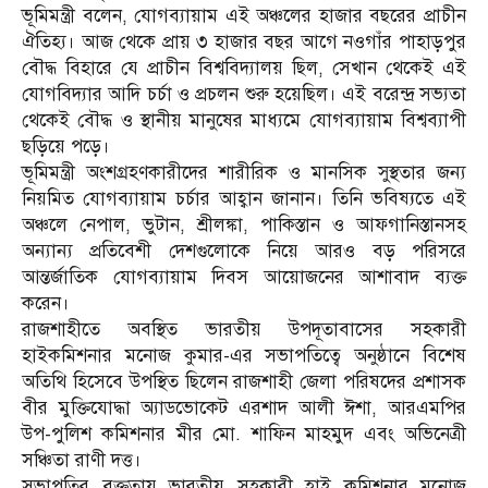
ভূমিমন্ত্রী বলেন, যোগব্যায়াম এই অঞ্চলের হাজার বছরের প্রাচীন
ঐতিহ্য। আজ থেকে প্রায় ৩ হাজার বছর আগে নওগাঁর পাহাড়পুর
বৌদ্ধ বিহারে যে প্রাচীন বিশ্ববিদ্যালয় ছিল, সেখান থেকেই এই
যোগবিদ্যার আদি চর্চা ও প্রচলন শুরু হয়েছিল। এই বরেন্দ্র সভ্যতা
থেকেই বৌদ্ধ ও স্থানীয় মানুষের মাধ্যমে যোগব্যায়াম বিশ্বব্যাপী
ছড়িয়ে পড়ে।
ভূমিমন্ত্রী অংশগ্রহণকারীদের শারীরিক ও মানসিক সুস্থতার জন্য
নিয়মিত যোগব্যায়াম চর্চার আহ্বান জানান। তিনি ভবিষ্যতে এই
অঞ্চলে নেপাল, ভুটান, শ্রীলঙ্কা, পাকিস্তান ও আফগানিস্তানসহ
অন্যান্য প্রতিবেশী দেশগুলোকে নিয়ে আরও বড় পরিসরে
আন্তর্জাতিক যোগব্যায়াম দিবস আয়োজনের আশাবাদ ব্যক্ত
করেন।
রাজশাহীতে অবস্থিত ভারতীয় উপদূতাবাসের সহকারী
হাইকমিশনার মনোজ কুমার-এর সভাপতিত্বে অনুষ্ঠানে বিশেষ
অতিথি হিসেবে উপস্থিত ছিলেন রাজশাহী জেলা পরিষদের প্রশাসক
বীর মুক্তিযোদ্ধা অ্যাডভোকেট এরশাদ আলী ঈশা, আরএমপির
উপ-পুলিশ কমিশনার মীর মো. শাফিন মাহমুদ এবং অভিনেত্রী
সঞ্চিতা রাণী দত্ত।
সভাপতির বক্তৃতায় ভারতীয় সহকারী হাই কমিশনার মনোজ