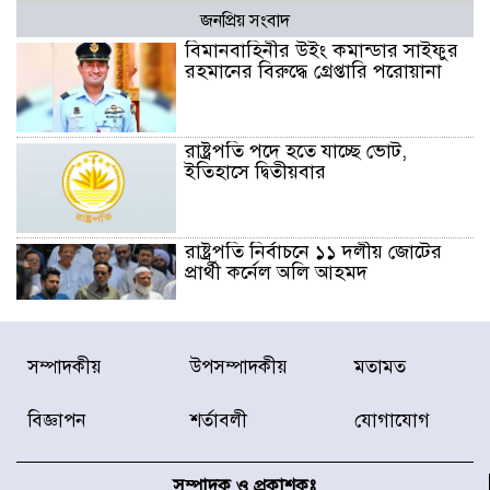
জনপ্রিয় সংবাদ
বিমানবাহিনীর উইং কমান্ডার সাইফুর
রহমানের বিরুদ্ধে গ্রেপ্তারি পরোয়ানা
রাষ্ট্রপতি পদে হতে যাচ্ছে ভোট,
ইতিহাসে দ্বিতীয়বার
রাষ্ট্রপতি নির্বাচনে ১১ দলীয় জোটের
প্রার্থী কর্নেল অলি আহমদ
ডিএনসিসির সঙ্গে সমন্বয়ে পরিচ্ছন্নতার
সম্পাদকীয়
উপসম্পাদকীয়
মতামত
নতুন উদ্যোগ নিকুঞ্জ-টানপাড়ায়
বিজ্ঞাপন
শর্তাবলী
যোগাযোগ
নবনির্বাচিত কার্যনির্বাহী পরিষদের
উদ্যোগে উত্তরা ১৩ নং সেক্টর-এ
সম্পাদক ও প্রকাশকঃ