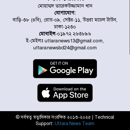
পরিষ্কার-পরিচ্ছন্নতা অভিযান
মোহাম্মদ তারেকউজ্জামান খান
যোগাযোগ:
ডিএমপির অভিযানে ২৪ ঘণ্টায় গ্রেপ্তার
বাড়ি-৩৮ (৪বি), রোড-০৯, সেক্টর-১১, উত্তরা মডেল টাউন,
৫০৪, উদ্ধার মাদক-অস্ত্র
ঢাকা-১২৩০
মোবাইল
-০১৯৭২ ২৬৩৮৯৬
ই-মেইলঃ uttaranews13@gmail.com,
সন্দ্বীপের চরে বিপদে পড়া কচ্ছপ উদ্ধার
uttaranewsbd24@gmail.com
সাগরে অবমুক্ত
মাতারবাড়ী পৌঁছে নির্ধারিত কর্মসূচিতে
যোগ দিয়েছেন প্রধানমন্ত্রী
জাতীয় সাংবাদিক সংস্থার পিরোজপুর
জেলা কমিটি অনুমোদন
© সর্বস্বত্ব স্বত্বাধিকার সংরক্ষিত ২০১৩-২০২৫ | Technical
Support:
Uttara News Team
গণঅভ্যুত্থানের তথ্য বিশ্বমিডিয়ায় পৌঁছে
দিতেন আদীব, গুমের চেষ্টা ৩ বার