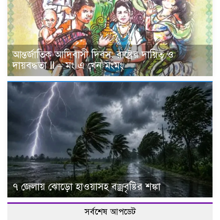
আন্তর্জাতিক আদিবাসী দিবস: রাষ্ট্রের দায়িত্ব ও
দায়বদ্ধতা II – মং এ খেন মংমং
৭ জেলায় ঝোড়ো হাওয়াসহ বজ্রবৃষ্টির শঙ্কা
সর্বশেষ আপডেট