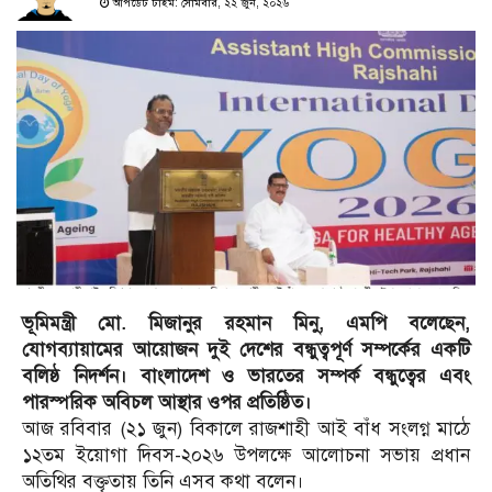
আপডেট টাইম: সোমবার, ২২ জুন, ২০২৬
ভূমিমন্ত্রী মো. মিজানুর রহমান মিনু, এমপি বলেছেন,
যোগব্যায়ামের আয়োজন দুই দেশের বন্ধুত্বপূর্ণ সম্পর্কের একটি
বলিষ্ঠ নিদর্শন। বাংলাদেশ ও ভারতের সম্পর্ক বন্ধুত্বের এবং
পারস্পরিক অবিচল আস্থার ওপর প্রতিষ্ঠিত।
আজ রবিবার (২১ জুন) বিকালে রাজশাহী আই বাঁধ সংলগ্ন মাঠে
১২তম ইয়োগা দিবস-২০২৬ উপলক্ষে আলোচনা সভায় প্রধান
অতিথির বক্তৃতায় তিনি এসব কথা বলেন।