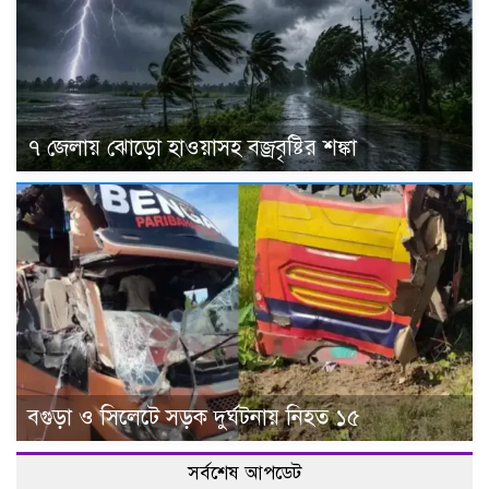
৭ জেলায় ঝোড়ো হাওয়াসহ বজ্রবৃষ্টির শঙ্কা
বগুড়া ও সিলেটে সড়ক দুর্ঘটনায় নিহত ১৫
সর্বশেষ আপডেট