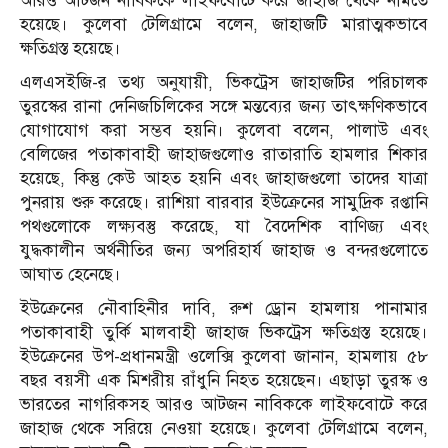
আরও আটজন নাবিককে লাইফবোটে করে জাহাজ থেকে নামতে
হয়েছে। কুলেবা টেলিগ্রামে বলেন, জাহাজটি মারাত্মকভাবে
ক্ষতিগ্রস্ত হয়েছে।
এলএসইজি-র তথ্য অনুযায়ী, ভিকট্রেস জাহাজটির পরিচালক
তুরস্কের রানা দেনিজচিলিকের সঙ্গে মন্তব্যের জন্য তাৎক্ষণিকভাবে
যোগাযোগ করা সম্ভব হয়নি। কুলেবা বলেন, পালাউ এবং
বেলিজের পতাকাবাহী জাহাজগুলোও রাতারাতি হামলার শিকার
হয়েছে, কিন্তু কেউ আহত হয়নি এবং জাহাজগুলো তাদের যাত্রা
পুনরায় শুরু করেছে। রাশিয়া বারবার ইউক্রেনের সামুদ্রিক রপ্তানি
পথগুলোকে লক্ষ্যবস্তু করেছে, যা বৈদেশিক বাণিজ্য এবং
যুদ্ধকালীন অর্থনীতির জন্য অপরিহার্য জাহাজ ও বন্দরগুলোতে
আঘাত হেনেছে।
ইউক্রেনের নৌবাহিনীর দাবি, রুশ ড্রোন হামলায় পানামার
পতাকাবাহী তুর্কি মালবাহী জাহাজ ভিকট্রেস ক্ষতিগ্রস্ত হয়েছে।
ইউক্রেনের উপ-প্রধানমন্ত্রী ওলেক্সি কুলেবা জানান, হামলায় ৫৮
বছর বয়সী এক মিশরীয় রাঁধুনি নিহত হয়েছেন। এছাড়া তুরস্ক ও
ভারতের নাগরিকসহ আরও আটজন নাবিককে লাইফবোটে করে
জাহাজ থেকে সরিয়ে নেওয়া হয়েছে। কুলেবা টেলিগ্রামে বলেন,