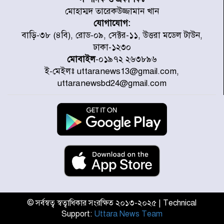
মোহাম্মদ তারেকউজ্জামান খান
যোগাযোগ:
৭ জেলায় ঝোড়ো হাওয়াসহ বজ্রবৃষ্টির
বাড়ি-৩৮ (৪বি), রোড-০৯, সেক্টর-১১, উত্তরা মডেল টাউন,
শঙ্কা
ঢাকা-১২৩০
মোবাইল
-০১৯৭২ ২৬৩৮৯৬
ই-মেইলঃ uttaranews13@gmail.com,
বগুড়া ও সিলেটে সড়ক দুর্ঘটনায় নিহত
uttaranewsbd24@gmail.com
১৫
জুলাইয়ে দেশজুড়ে ৪৫৮টি সড়ক
দুর্ঘটনায় ৪১৬ জন নিহত হয়েছেন
হারিয়ে যাওয়া শিশুকে পরিবারের কাছে
ফিরিয়ে প্রশংসায় ভাসছেন খিলক্ষেত
থানার ওসি
© সর্বস্বত্ব স্বত্বাধিকার সংরক্ষিত ২০১৩-২০২৫ | Technical
Support:
Uttara News Team
আজ থেকে উন্মুক্ত ‘জুলাই গণঅভ্যুত্থান