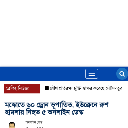
Toggle
navigation
ব্রেকিং নিউজ:
যৌথ প্রতিরক্ষা চুক্তি স্বাক্ষর করেছে সৌদি-তুরস্ক-পাকিস্
মস্কোতে ৬০ ড্রোন ভূপাতিত, ইউক্রেনে রুশ
হামলায় নিহত ৫ অনলাইন ডেস্ক
অনলাইন ডেস্ক