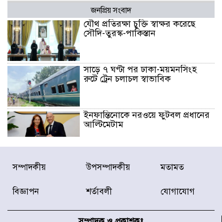
জনপ্রিয় সংবাদ
যৌথ প্রতিরক্ষা চুক্তি স্বাক্ষর করেছে
সৌদি-তুরস্ক-পাকিস্তান
সাড়ে ৭ ঘণ্টা পর ঢাকা-ময়মনসিংহ
রুটে ট্রেন চলাচল স্বাভাবিক
ইনফান্তিনোকে নরওয়ে ফুটবল প্রধানের
আল্টিমেটাম
দেশে ভারি বৃষ্টির সতর্কবার্তা, ১০
সম্পাদকীয়
উপসম্পাদকীয়
মতামত
জেলায় বন্যার পূর্বাভাস
বিজ্ঞাপন
শর্তাবলী
যোগাযোগ
৫৩ নং ওয়ার্ডের সড়কে নেমপ্লেট
স্থাপনের উদ্যোগ চান মিয়া ব্যাপারীর
সম্পাদক ও প্রকাশকঃ