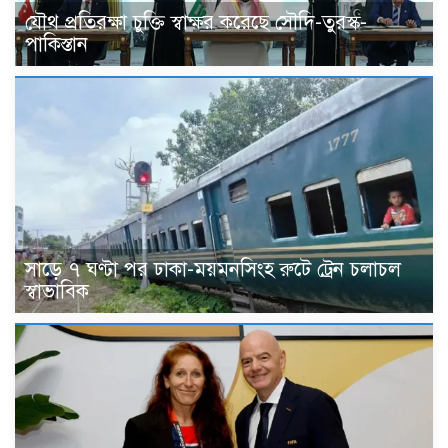
যৌথ প্রতিরক্ষা চুক্তি স্বাক্ষর করেছে সৌদি-তুরস্ক-
পাকিস্তান
সাড়ে ৭ ঘণ্টা পর ঢাকা-ময়মনসিংহ রুটে ট্রেন চলাচল
স্বাভাবিক