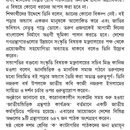
এবং মাদকের বিস্তার রোধ সরকারের অন্যতম প্রধান অগ্রাধিকার।
এ বিষয়ে কোনো ধরনের আপস করা হবে না।
শিক্ষার্থীদের উদ্দেশে তিনি বলেন, জ্ঞানের কোনো বিকল্প নেই। বই
পড়ার অভ্যাস একজন মানুষকে আলোকিত করে এবং জাতির
ভবিষ্যৎ নেতৃত্ব গড়ে তোলে। তরুণ প্রজন্মকেই আগামী দিনের
বাংলাদেশ নির্মাণে অগ্রণী ভূমিকা পালন করতে হবে। দেশের
গণগ্রন্থাগারগুলোর উন্নয়নে সংস্কৃতি বিষয়ক মন্ত্রণালয়ের পক্ষ থেকে
প্রয়োজনীয় সহযোগিতা অব্যাহত থাকবে বলেও তিনি উল্লেখ
করেন।
সভাপতির বক্তব্যে সংস্কৃতি বিষয়ক মন্ত্রণালয়ের সচিব মিজ্ কানিজ
মওলা বলেন, জ্ঞানভিত্তিক ও মানবিক সমাজ গঠনে তরুণদের
মধ্যে নিয়মিত বই পড়ার অভ্যাস তৈরি করা অত্যন্ত গুরুত্বপূর্ণ। তিনি
নজরুল বর্ষ উপলক্ষে জাতীয় কবি কাজী নজরুল ইসলামের
সাহিত্য ও দর্শন চর্চার ওপর গুরুত্বারোপ করেন।
অনুষ্ঠানে জানানো হয়, করোনাকালীন সংকটের সময় শুরু হওয়া
‘জাতীয়ভিত্তিক গ্রন্থপাঠ কার্যক্রম’ বর্তমানে একটি জাতীয়
কর্মসূচিতে পরিণত হয়েছে। এবারের আয়োজনে দেশের বিভিন্ন
অঞ্চলের ৯টি গ্রন্থাগারের ৬৪৭ জন পাঠক অংশগ্রহণ করেন।
ষষ্ঠ থেকে দশম শ্রেণির ‘ক’ ক্যাটাগরির পাঠকদের জন্য হুমায়ূন