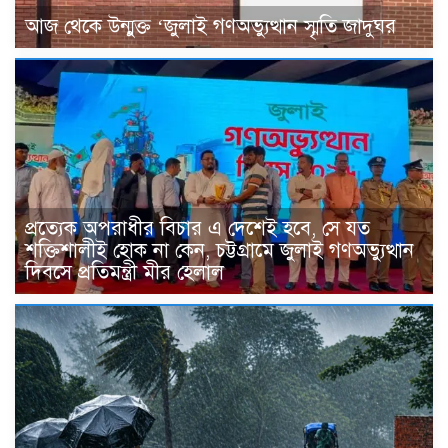
আজ থেকে উন্মুক্ত ‘জুলাই গণঅভ্যুত্থান স্মৃতি জাদুঘর
প্রত্যেক অপরাধীর বিচার এ দেশেই হবে, সে যত
শক্তিশালীই হোক না কেন, চট্টগ্রামে জুলাই গণঅভ্যুত্থান
দিবসে প্রতিমন্ত্রী মীর হেলাল