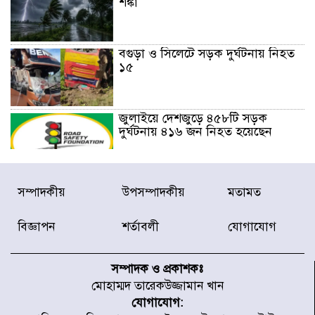
শঙ্কা
বগুড়া ও সিলেটে সড়ক দুর্ঘটনায় নিহত
১৫
জুলাইয়ে দেশজুড়ে ৪৫৮টি সড়ক
দুর্ঘটনায় ৪১৬ জন নিহত হয়েছেন
হারিয়ে যাওয়া শিশুকে পরিবারের কাছে
সম্পাদকীয়
উপসম্পাদকীয়
মতামত
ফিরিয়ে প্রশংসায় ভাসছেন খিলক্ষেত
থানার ওসি
বিজ্ঞাপন
শর্তাবলী
যোগাযোগ
আজ থেকে উন্মুক্ত ‘জুলাই গণঅভ্যুত্থান
স্মৃতি জাদুঘর
সম্পাদক ও প্রকাশকঃ
মোহাম্মদ তারেকউজ্জামান খান
যোগাযোগ:
রাজধানীর উত্তরা আঞ্চলিক পাসপোর্ট