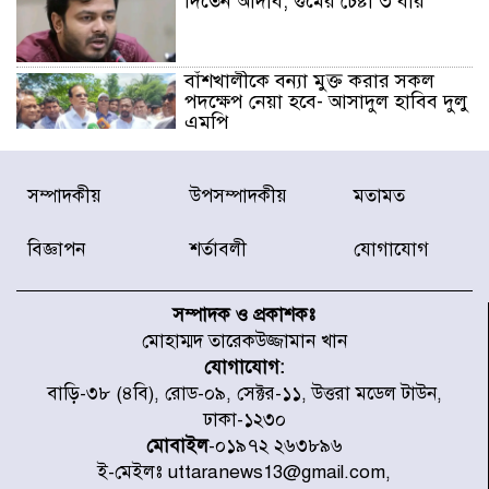
দিতেন আদীব, গুমের চেষ্টা ৩ বার
বাঁশখালীকে বন্যা মুক্ত করার সকল
পদক্ষেপ নেয়া হবে- আসাদুল হাবিব দুলু
এমপি
বিদ্যুৎ-জ্বালানি খাতে অস্থিরতা তৈরির
সম্পাদকীয়
উপসম্পাদকীয়
মতামত
চেষ্টা করছে একটি চক্র : প্রধানমন্ত্রী
বিজ্ঞাপন
শর্তাবলী
যোগাযোগ
টাইফুন ‘ডলফিনের’ আঘাতে জাপানে
৫ আহত, চীনে বন্দর বন্ধ
সম্পাদক ও প্রকাশকঃ
মোহাম্মদ তারেকউজ্জামান খান
যোগাযোগ:
চিকিৎসা খাতে জিডিপির ৫ শতাংশ
বাড়ি-৩৮ (৪বি), রোড-০৯, সেক্টর-১১, উত্তরা মডেল টাউন,
বরাদ্দের ঘোষণা স্থানীয় সরকার মন্ত্রীর
ঢাকা-১২৩০
মোবাইল
-০১৯৭২ ২৬৩৮৯৬
ই-মেইলঃ uttaranews13@gmail.com,
জুলাই জাদুঘর ঘুরে দেখলেন এনসিপি