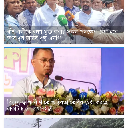
বাঁশখালীকে বন্যা মুক্ত করার সকল পদক্ষেপ নেয়া হবে-
আসাদুল হাবিব দুলু এমপি
বিদ্যুৎ-জ্বালানি খাতে অস্থিরতা তৈরির চেষ্টা করছে
একটি চক্র : প্রধানমন্ত্রী