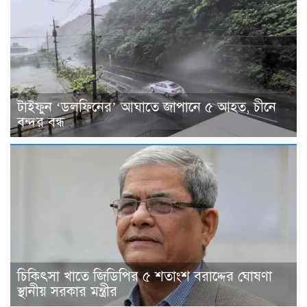
টাইফুন ‘ডলফিনের’ আঘাতে জাপানে ৫ আহত, চীনে
বন্দর বন্ধ
চিকিৎসা খাতে জিডিপির ৫ শতাংশ বরাদ্দের ঘোষণা
স্থানীয় সরকার মন্ত্রীর