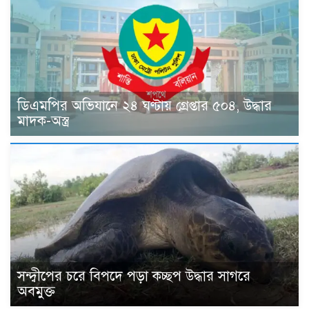
ডিএমপির অভিযানে ২৪ ঘণ্টায় গ্রেপ্তার ৫০৪, উদ্ধার
মাদক-অস্ত্র
সন্দ্বীপের চরে বিপদে পড়া কচ্ছপ উদ্ধার সাগরে
অবমুক্ত