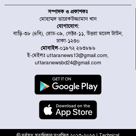
নবনির্বাচিত কার্যনির্বাহী পরিষদের
উদ্যোগে উত্তরা ১৩ নং সেক্টর-এ
সম্পাদক ও প্রকাশকঃ
পরিষ্কার-পরিচ্ছন্নতা অভিযান
মোহাম্মদ তারেকউজ্জামান খান
যোগাযোগ:
ডিএমপির অভিযানে ২৪ ঘণ্টায় গ্রেপ্তার
বাড়ি-৩৮ (৪বি), রোড-০৯, সেক্টর-১১, উত্তরা মডেল টাউন,
৫০৪, উদ্ধার মাদক-অস্ত্র
ঢাকা-১২৩০
মোবাইল
-০১৯৭২ ২৬৩৮৯৬
ই-মেইলঃ uttaranews13@gmail.com,
সন্দ্বীপের চরে বিপদে পড়া কচ্ছপ উদ্ধার
uttaranewsbd24@gmail.com
সাগরে অবমুক্ত
মাতারবাড়ী পৌঁছে নির্ধারিত কর্মসূচিতে
যোগ দিয়েছেন প্রধানমন্ত্রী
জাতীয় সাংবাদিক সংস্থার পিরোজপুর
জেলা কমিটি অনুমোদন
© সর্বস্বত্ব স্বত্বাধিকার সংরক্ষিত ২০১৩-২০২৫ | Technical