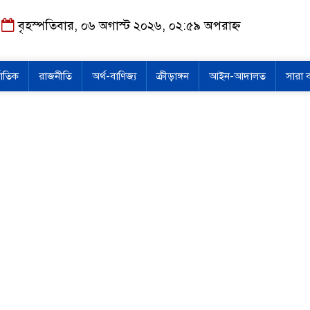
বৃহস্পতিবার, ০৬ অগাস্ট ২০২৬, ০২:৫৯ অপরাহ্ন
জাতিক
রাজনীতি
অর্থ-বাণিজ্য
ক্রীড়াঙ্গন
আইন-আদালত
সারা 