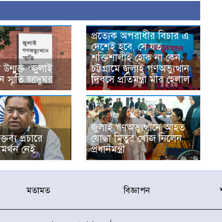
প্রত্যেক অপরাধীর বিচার এ
দেশেই হবে, সে যত
শক্তিশালীই হোক না কেন,
ন্মুক্ত ‘জুলাই
চট্টগ্রামে জুলাই গণঅভ্যুত্থান
ান স্মৃতি জাদুঘর
দিবসে প্রতিমন্ত্রী মীর হেলাল
জুলাই গণঅভ্যুত্থানে আহত
্তব্য প্রচারে
যোদ্ধা মিতুর খোঁজ নিলেন
মর্থন নেই
প্রধানমন্ত্রী
মতামত
বিজ্ঞাপন