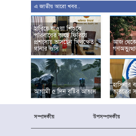
এ জাতীয় আরো খবর..
হারিয়ে যাওয়া শিশুকে
পরিবারের কাছে ফিরিয়ে
প্রশংসায় ভাসছেন খিলক্ষেত
আজ থেকে উ
থানার ওসি
গণঅভ্যুত্থ
হাসিনার বক
আগামী ৫ দিন বৃষ্টির আভাস
ভারতের স
সম্পাদকীয়
উপসম্পাদকীয়