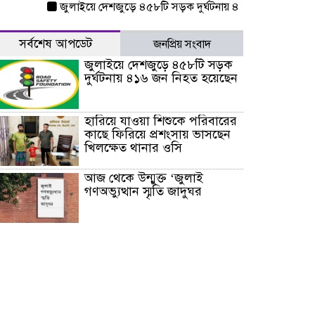
জুলাইয়ে দেশজুড়ে ৪৫৮টি সড়ক দুর্ঘটনায় ৪১৬ জন নিহত হয়েছেন
সর্বশেষ আপডেট
জনপ্রিয় সংবাদ
জুলাইয়ে দেশজুড়ে ৪৫৮টি সড়ক
দুর্ঘটনায় ৪১৬ জন নিহত হয়েছেন
হারিয়ে যাওয়া শিশুকে পরিবারের
কাছে ফিরিয়ে প্রশংসায় ভাসছেন
খিলক্ষেত থানার ওসি
আজ থেকে উন্মুক্ত ‘জুলাই
গণঅভ্যুত্থান স্মৃতি জাদুঘর
রাজধানীর উত্তরা আঞ্চলিক
পাসপোর্ট অফিসের সামনে দালাল
চক্রের ১৩ জন সদস্যকে বিভিন্ন
মেয়াদে সাজা প্রদান করেছে
‌্যাব-১
হরমুজ প্রণালি নিয়ে ওমানের সঙ্গে