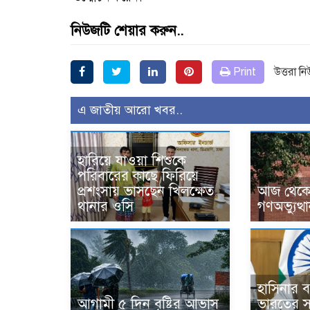
নিউজটি শেয়ার করুন..
Print
উত্তরা ন
এ জাতীয় আরো খবর..
হারিয়ে যাওয়া শিশুকে
পরিবারের কাছে ফিরিয়ে
প্রশংসায় ভাসছেন খিলক্ষেত
আজ থেকে উ
থানার ওসি
গণঅভ্যুত্থ
হাসিনার বক
আগামী ৫ দিন বৃষ্টির আভাস
ভারতের স