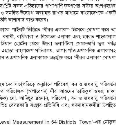
শ্লিষ্ট সকল প্রতিষ্ঠানের পাশাপাশি জনগণের সক্রিয় অংশগ্রহণের
িত ও সমন্বিত উদ্যোগ অব্যাহত রাখার মাধ্যমে বাংলাদেশকে একটি
তিনি আশাবাদ ব্যক্ত করেন।
লাকাকে পাইলট ভিত্তিতে ‘নীরব এলাকা’ হিসেবে ঘোষণা করে তা
লশান, বনানী, বারিধারা ও নিকেতন এলাকা এবং হযরত শাহজালাল
ান হোটেল থেকে উত্তরা স্কলাস্টিকা সেকেন্ডারি স্কুল পর্যন্ত
 এছাড়া বাংলাদেশ সচিবালয়, আগারগাঁও প্রশাসনিক এলাকাসহ
ঠান ও প্রশাসনিক এলাকাকে অন্তর্ভুক্ত করে ‘নীরব এলাকা’ ঘোষণা
ানের সভাপতিত্বে অনুষ্ঠানে পরিবেশ, বন ও জলবায়ু পরিবর্তন
িএ’র পরিচালক (অপারেশন) মীর আহমেদ তারিকুল ওমর, ঢাকা
রাফিক) মো. আনিছুর রহমান, পরিবেশ , বন ও জলবায়ু পরিবর্তন
িভিন্ন বেসরকারি সংস্থার প্রতিনিধি এবং গণমাধ্যমকর্মীরা উপস্থিত
ise Level Measurement in 64 Districts Town’-এর মোড়ক