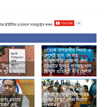
িউজ ইউটিউব চ্যানেলে সাবস্ক্রাইব করুন:
প্রত্যেক অপরাধীর বিচার এ
দেশেই হবে, সে যত
শক্তিশালীই হোক না কেন,
ন্মুক্ত ‘জুলাই
চট্টগ্রামে জুলাই গণঅভ্যুত্থান
ান স্মৃতি জাদুঘর
দিবসে প্রতিমন্ত্রী মীর হেলাল
জুলাই গণঅভ্যুত্থানে আহত
্তব্য প্রচারে
যোদ্ধা মিতুর খোঁজ নিলেন
মর্থন নেই
প্রধানমন্ত্রী