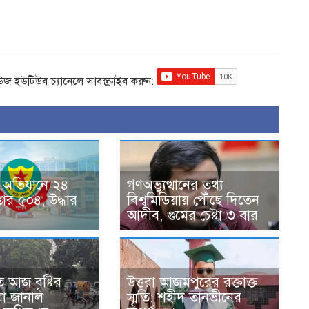
িউজ ইউটিউব চ্যানেলে সাবস্ক্রাইব করুন:
 অভিযানে ২৪
গণঅভ্যুত্থানের তথ্য
প্তার ৫০৪, উদ্ধার
বিশ্বমিডিয়ায় পৌঁছে দিতেন
আদীব, গুমের চেষ্টা ৩ বার
 আজ বৃষ্টির
উত্তরা আজমপুরের রক্তাক্ত
 যা জানাল
স্মৃতি: শহীদ তানভীনের