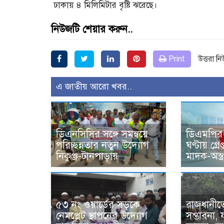
ঢাকায় ৪ মিলিমিটার বৃষ্টি ঝরেছে।
নিউজটি শেয়ার করুন..
Print
উত্তরা ন
এ জাতীয় আরো খবর..
ডিএনসিসির সঙ্গে সমন্বয়ে
ডিএমপির
পরিচ্ছন্নতার নতুন উদ্যোগ
ঘণ্টায় গ্রে
নিকুঞ্জ-টানপাড়ায়
মাদক-অস্ত্র
৫৩ নং ওয়ার্ডের সড়কে
রাজধানীতে
নেমপ্লেট স্থাপনের উদ্যোগ
সম্ভাবনা,