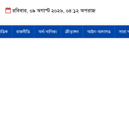
রবিবার, ০৯ অগাস্ট ২০২৬, ০৪:১২ অপরাহ্ন
জাতিক
রাজনীতি
অর্থ-বাণিজ্য
ক্রীড়াঙ্গন
আইন-আদালত
সারা 