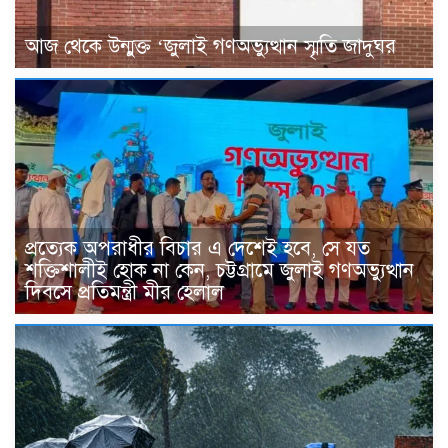
আজ থেকে উন্মুক্ত ‘জুলাই গণঅভ্যুত্থান স্মৃতি জাদুঘর
প্রত্যেক অপরাধীর বিচার এ দেশেই হবে, সে যত
শক্তিশালীই হোক না কেন, চট্টগ্রামে জুলাই গণঅভ্যুত্থান
দিবসে প্রতিমন্ত্রী মীর হেলাল