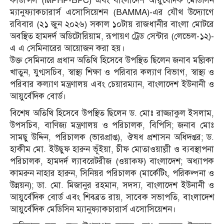
কাউন্সিল (MPHP-BPC) এবং বাংলাদেশ আয়ুর্বেদিক মেডিসিন
ম্যানুফ্যাকচারার্স এসোসিয়েশন (BAMMA)-এর যৌথ উদ্যোগে
রবিবার (২১ জুন ২০২৬) সকাল ১০টায় রাজধানীর বাংলা মোটরে
অবস্থিত হামদর্দ অডিটোরিয়াম, রূপায়ণ ট্রেড সেন্টার (লেভেল-১২)-
এ এ সেমিনারের আয়োজন করা হয়।
উক্ত সেমিনারে প্রধান অতিথি হিসেবে উপস্থিত ছিলেন জনাব মল্লিকা
খাতুন, যুগ্মসচিব, স্বাস্থ্য শিক্ষা ও পরিবার কল্যাণ বিভাগ, স্বাস্থ্য ও
পরিবার কল্যাণ মন্ত্রণালয় এবং চেয়ারম্যান, বাংলাদেশ ইউনানী ও
আয়ুর্বেদিক বোর্ড।
বিশেষ অতিথি হিসেবে উপস্থিত ছিলেন ড. মোঃ রাজ্জাকুল ইসলাম,
উপসচিব, বাণিজ্য মন্ত্রণালয় ও পরিচালক, বিপিসি; জনাব মোঃ
সামছু উদ্দিন, পরিচালক (ভারপ্রাপ্ত), ঔষধ প্রশাসন অধিদপ্তর; ড.
হাকীম মো. ইউছুফ হারুন ভূঁইয়া, চীফ মোতাওয়াল্লী ও ব্যবস্থাপনা
পরিচালক, হামদর্দ ল্যাবরেটরীজ (ওয়াক্ফ) বাংলাদেশ; অধ্যাপক
কামরুন নাহার হারুন, সিনিয়র পরিচালক (মার্কেটিং, পরিকল্পনা ও
উন্নয়ন); ডা. মো. মিজানুর রহমান, সদস্য, বাংলাদেশ ইউনানী ও
আয়ুর্বেদিক বোর্ড এবং শিবব্রত রায়, সাবেক সভাপতি, বাংলাদেশ
আয়ুর্বেদিক মেডিসিন ম্যানুফ্যাকচারার্স এসোসিয়েশন।