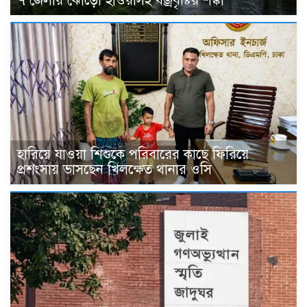
৭ জেলায় ঝোড়ো হাওয়াসহ বজ্রবৃষ্টির শঙ্কা
হারিয়ে যাওয়া শিশুকে পরিবারের কাছে ফিরিয়ে
প্রশংসায় ভাসছেন খিলক্ষেত থানার ওসি