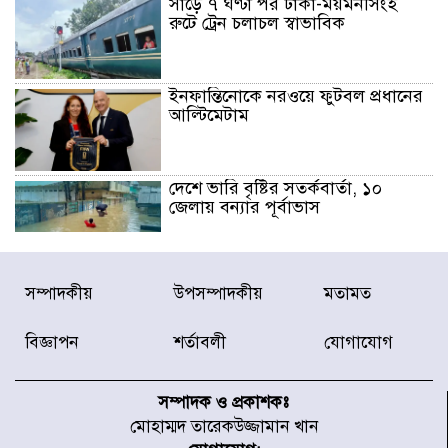
সাড়ে ৭ ঘণ্টা পর ঢাকা-ময়মনসিংহ
রুটে ট্রেন চলাচল স্বাভাবিক
ইনফান্তিনোকে নরওয়ে ফুটবল প্রধানের
আল্টিমেটাম
দেশে ভারি বৃষ্টির সতর্কবার্তা, ১০
জেলায় বন্যার পূর্বাভাস
৫৩ নং ওয়ার্ডের সড়কে নেমপ্লেট
সম্পাদকীয়
উপসম্পাদকীয়
মতামত
স্থাপনের উদ্যোগ চান মিয়া ব্যাপারীর
বিজ্ঞাপন
শর্তাবলী
যোগাযোগ
৭ জেলায় ঝোড়ো হাওয়াসহ বজ্রবৃষ্টির
শঙ্কা
সম্পাদক ও প্রকাশকঃ
মোহাম্মদ তারেকউজ্জামান খান