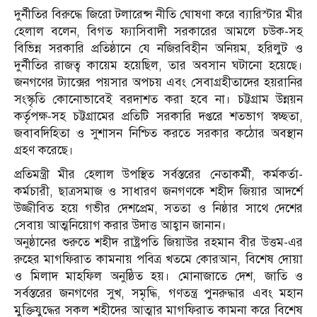
দুর্নীতির বিরুদ্ধে জিরো টলারেন্স নীতি ঘোষণা করে ব্যারিস্টার মীর
হেলাল বলেন, বিগত ফ্যাসিবাদী সরকারের আমলে চউক-সহ
বিভিন্ন সরকারি প্রতিষ্ঠানে যে নজিরবিহীন অনিয়ম, হরিলুট ও
দুর্নীতির রাজত্ব কায়েম হয়েছিল, তার অবসান ঘটানো হয়েছে।
জনগণের ট্যাক্সের পয়সার অপচয় এবং সেবাগ্রহীতাদের হয়রানির
সংস্কৃতি কোনোভাবেই বরদাশত করা হবে না। চট্টগ্রাম উন্নয়ন
কর্তৃপক্ষ-সহ চট্টগ্রামের প্রতিটি সরকারি দপ্তরে শতভাগ স্বচ্ছতা,
জবাবদিহিতা ও সুশাসন নিশ্চিত করতে সরকার কঠোর অবস্থান
গ্রহণ করেছে।
প্রতিমন্ত্রী মীর হেলাল উপস্থিত সর্বস্তরের নেতাকর্মী, কর্মকর্তা-
কর্মচারী, ছাত্রসমাজ ও সাধারণ জনগণকে শহীদ জিয়ার আদর্শে
উজ্জীবিত হয়ে গভীর দেশপ্রেম, সততা ও নিষ্ঠার সাথে দেশের
সেবায় আত্মনিয়োগ করার উদাত্ত আহ্বান জানান।
অনুষ্ঠানের শুরুতে শহীদ রাষ্ট্রপতি জিয়াউর রহমান বীর উত্তম-এর
রুহের মাগফিরাত কামনায় পবিত্র খতমে কোরআন, বিশেষ দোয়া
ও মিলাদ মাহফিল অনুষ্ঠিত হয়। মোনাজাতে দেশ, জাতি ও
সর্বস্তরের জনগণের সুখ, সমৃদ্ধি, গণতন্ত্র পুনরুদ্ধার এবং মহান
মুক্তিযুদ্ধের সকল শহীদের আত্মার মাগফিরাত কামনা করে বিশেষ