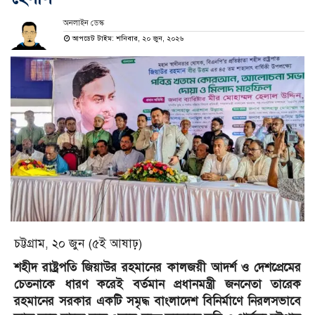
অনলাইন ডেস্ক
আপডেট টাইম: শনিবার, ২০ জুন, ২০২৬
চট্টগ্রাম, ২০ জুন (৫ই আষাঢ়)
শহীদ রাষ্ট্রপতি জিয়াউর রহমানের কালজয়ী আদর্শ ও দেশপ্রেমের
চেতনাকে ধারণ করেই বর্তমান প্রধানমন্ত্রী জননেতা তারেক
রহমানের সরকার একটি সমৃদ্ধ বাংলাদেশ বিনির্মাণে নিরলসভাবে