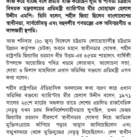
কাজ করে যাচ্ছে বলে প্রত্যয় ব্যক্ত করেছেন ভূমি ও পার্বত্য চট্টগ্রাম
বিষয়ক মন্ত্রণালয়ের প্রতিমন্ত্রী ব্যারিস্টার মীর মোহাম্মদ হেলাল
উদ্দীন এমপি। তিনি বলেন, শহীদ জিয়া ছিলেন বাংলাদেশের
স্বাধীনতা, সার্বভৌমত্ব এবং বহুদলীয় গণতন্ত্রের এক অবিস্মরণীয় ও
কালজয়ী স্থপতি।
আজ শনিবার (২০ জুন) বিকেলে চট্টগ্রাম কোতোয়ালীস্থ চট্টগ্রাম
উন্নয়ন কর্তৃপক্ষ (চউক) ভবনে মহান স্বাধীনতার ঘোষক, শহীদ
রাষ্ট্রপতি জিয়াউর রহমান বীর উত্তম-এর ৪৫তম শাহাদাৎ বার্ষিকী
উপলক্ষে আয়োজিত পবিত্র খতমে কোরআন, আলোচনা সভা,
দোয়া ও মিলাদ মাহফিলে প্রধান অতিথির বক্তব্যে প্রতিমন্ত্রী এসব
কথা বলেন।
শহীদ রাষ্ট্রপতির ঐতিহাসিক অবদানের কথা স্মরণ করে প্রধান
অতিথির বক্তব্যে ব্যারিস্টার মীর হেলাল উদ্দীন বলেন, ১৯৭১
সালের ২৫শে মার্চের অন্ধকার রাতে দেশের প্রচলিত রাজনৈতিক
নেতৃত্ব যখন চরম দিকনির্দেশনাহীনতায় ভুগছিল, তখন মেজর
জিয়াউর রহমান বীরদর্পে স্বাধীনতার ঘোষণা দিয়ে জাতিকে
মুক্তিসংগ্রামে ঝাঁপিয়ে পড়ার আহ্বান জানিয়েছিলেন এবং
সম্মুখসমরে থেকে মুক্তিযুদ্ধের নেতৃত্ব দিয়েছিলেন। দেশ স্বাধীন