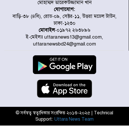
মোহাম্মদ তারেকউজ্জামান খান
যোগাযোগ:
চিকিৎসা খাতে জিডিপির ৫ শতাংশ
বাড়ি-৩৮ (৪বি), রোড-০৯, সেক্টর-১১, উত্তরা মডেল টাউন,
বরাদ্দের ঘোষণা স্থানীয় সরকার মন্ত্রীর
ঢাকা-১২৩০
মোবাইল
-০১৯৭২ ২৬৩৮৯৬
ই-মেইলঃ uttaranews13@gmail.com,
জুলাই জাদুঘর ঘুরে দেখলেন এনসিপি
uttaranewsbd24@gmail.com
নেতারা
যুক্তরাষ্ট্রে দাবানল নেভাতে গিয়ে
হেলিকপ্টার বিধ্বস্ত, নিহত ১
মজুদদারের সর্বোচ্চ শাস্তি মৃত্যুদণ্ড, তাই
ভেবে মজুদ করবেন : আইনমন্ত্রী
© সর্বস্বত্ব স্বত্বাধিকার সংরক্ষিত ২০১৩-২০২৫ | Technical
Support:
Uttara News Team
আন্তর্জাতিক আদিবাসী দিবস: রাষ্ট্রের
দায়িত্ব ও দায়বদ্ধতা II – মং এ খেন