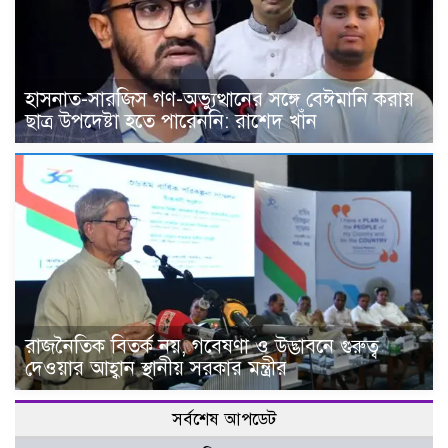
হাসনাত-সারজিস গণ-অভ্যুত্থানের সঙ্গে বেঈমানি করায়
ছাত্র উপদেষ্টা হতে পারেননি: রাশেদ খাঁন
রাজনৈতিক বিতর্ক নয়, গবেষণা ও উদ্ভাবনে গুরুত্ব
দেওয়ার আহ্বান স্থানীয় সরকার মন্ত্রীর
সর্বশেষ আপডেট