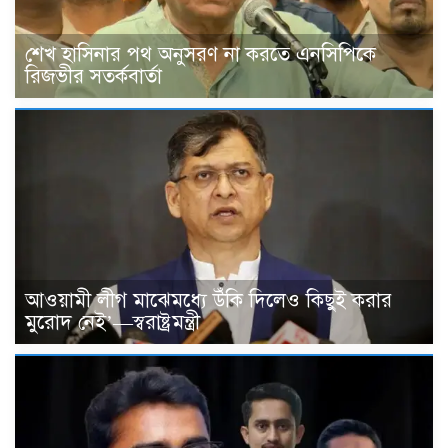
শেখ হাসিনার পথ অনুসরণ না করতে এনসিপিকে
রিজভীর সতর্কবার্তা
আওয়ামী লীগ মাঝেমধ্যে উঁকি দিলেও কিছুই করার
মুরোদ নেই’—স্বরাষ্ট্রমন্ত্রী