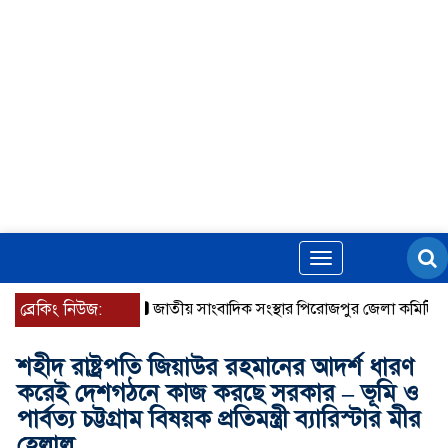
Toggle
navigation
ব্রেকিং নিউজ:
জাতীয় সাংবাদিক সংস্থার পিরোজপুর জেলা কমিটি অনুমোদ
শহীদ রাষ্ট্রপতি জিয়াউর রহমানের আদর্শ ধারণ
করেই দেশগঠনে কাজ করছে সরকার – ভূমি ও
পার্বত্য চট্টগ্রাম বিষয়ক প্রতিমন্ত্রী ব্যারিস্টার মীর
হেলাল