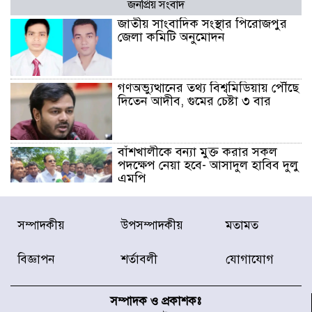
জনপ্রিয় সংবাদ
জাতীয় সাংবাদিক সংস্থার পিরোজপুর
জেলা কমিটি অনুমোদন
গণঅভ্যুত্থানের তথ্য বিশ্বমিডিয়ায় পৌঁছে
দিতেন আদীব, গুমের চেষ্টা ৩ বার
বাঁশখালীকে বন্যা মুক্ত করার সকল
পদক্ষেপ নেয়া হবে- আসাদুল হাবিব দুলু
এমপি
বিদ্যুৎ-জ্বালানি খাতে অস্থিরতা তৈরির
সম্পাদকীয়
উপসম্পাদকীয়
মতামত
চেষ্টা করছে একটি চক্র : প্রধানমন্ত্রী
বিজ্ঞাপন
শর্তাবলী
যোগাযোগ
টাইফুন ‘ডলফিনের’ আঘাতে জাপানে
৫ আহত, চীনে বন্দর বন্ধ
সম্পাদক ও প্রকাশকঃ