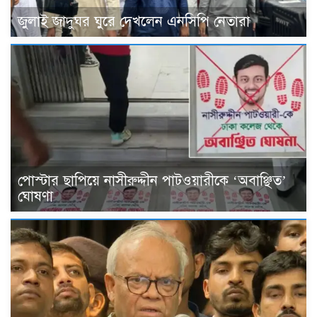
জুলাই জাদুঘর ঘুরে দেখলেন এনসিপি নেতারা
পোস্টার ছাপিয়ে নাসীরুদ্দীন পাটওয়ারীকে ‘অবাঞ্ছিত’
ঘোষণা