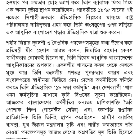
হওয়ার পর ক্ষমতার মোহ ত্যাগ করে তিনি ব্যারাকে ফিরে গিয়ে
এক অনন্য দৃষ্টান্ত স্থাপন করেছিলেন। পরবর্তীতে ১৯৭৫ সালের ৭ই
নভেম্বর সিপাহী-জনতার ঐতিহাসিক বিপ্লবের মাধ্যমে রাষ্ট্র
পরিচালনার দায়িত্বভার গ্রহণ করে তিনি ধ্বংসস্তূপের ওপর দাঁড়িয়ে
এক আধুনিক বাংলাদেশ গড়ার ঐতিহাসিক যাত্রা শুরু করেন।
শহীদ জিয়ার দূরদর্শী ও বৈপ্লবিক পদক্ষেপসমূহের কথা উল্লেখ করে
প্রতিমন্ত্রী মীর হেলাল আরও বলেন, জিয়াউর রহমান কেবল
স্বাধীনতার ঘোষকই ছিলেন না, তিনি ছিলেন আধুনিক বাংলাদেশের
আধুনিকায়নের রূপকার। একদলীয় শাসনের কবল থেকে দেশকে
মুক্ত করে তিনি বহুদলীয় গণতন্ত্র পুনরুদ্ধার করেন এবং
সংবাদপত্রের স্বাধীনতা ফিরিয়ে দেন। দেশের অর্থনীতিকে স্বনির্ভর
করতে তিনি ঐতিহাসিক ‘১৯ দফা কর্মসূচি’ এবং দেশব্যাপী ‘খাল
খনন কর্মসূচি’র মাধ্যমে কৃষি বিপ্লবের সূচনা করেছিলেন।
আজকের বাংলাদেশের অর্থনীতির অন্যতম চালিকাশক্তি তৈরি
পোশাক শিল্প (গার্মেন্টস সেক্টর) এবং জনশক্তি রপ্তানির
প্রাতিষ্ঠানিক ভিত্তি তিনিই স্থাপন করেছিলেন। গ্রামীণ ব্যাংকিং
ব্যবস্থা, যুব উন্নয়ন মন্ত্রণালয় সৃষ্টি এবং নারীর ক্ষমতায়নে তাঁর
নেওয়া পদক্ষেপসমূহ আজও দেশের অগ্রগতির মূল ভিত্তি হিসেবে