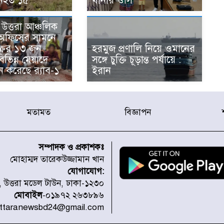
 নিহত ১৫
থানার ওসি
উত্তরা আঞ্চলিক
 অফিসের সামনে
্রের ১৩ জন
হরমুজ প্রণালি নিয়ে ওমানের
িভিন্ন মেয়াদে
সঙ্গে চুক্তি চূড়ান্ত পর্যায়ে :
ন করেছে র‌্যাব-১
ইরান
মতামত
বিজ্ঞাপন
সম্পাদক ও প্রকাশকঃ
মোহাম্মদ তারেকউজ্জামান খান
যোগাযোগ:
১, উত্তরা মডেল টাউন, ঢাকা-১২৩০
মোবাইল
-০১৯৭২ ২৬৩৮৯৬
uttaranewsbd24@gmail.com