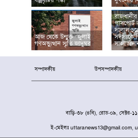
বজ্রবৃষ্টির শঙ্কা
দুর্ঘটনায়
রাজধানীর 
পাসপোর্ট
দালাল চক
আজ থেকে উন্মুক্ত ‘জুলাই
সদস্যকে ব
গণঅভ্যুত্থান স্মৃতি জাদুঘর
সাজা প্রদা
সম্পাদকীয়
উপসম্পাদকীয়
বাড়ি-৩৮ (৪বি), রোড-০৯, সেক্টর-১
ই-মেইলঃ uttaranews13@gmail.com, 