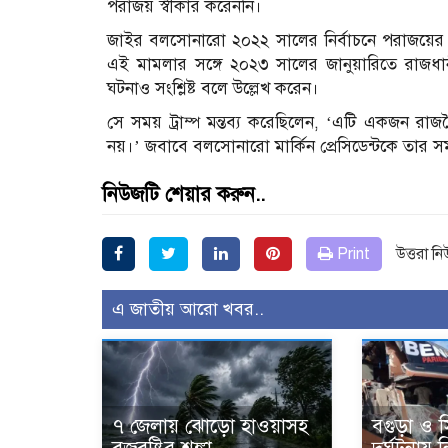
পরাজয় স্বীকার করেননি।
জাইর বলসোনারো ২০২২ সালের নির্বাচনে পরাজয়ের ফল
এই মামলার সঙ্গে ২০২৩ সালের জানুয়ারিতে রাজধা
ঘটনাও সংশ্লিষ্ট বলে উল্লেখ করেন।
সে সময় ট্রাম্প মন্তব্য করেছিলেন, ‘এটি একজন রাজনৈ
নয়।’ জবাবে বলসোনারো মার্কিন প্রেসিডেন্টকে তার সম
নিউজটি শেয়ার করুন..
Print
উত্তরা ন
এ জাতীয় আরো খবর..
৭ জেলায় ঝোড়ো হাওয়াসহ
বগুড়া ও 