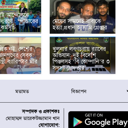
ষ্ট আন্দোলনে
্মরণে : স্পীকারের
মেয়ের সামনেই বাবাকে
কর্মসূচি
হত্যা,প্রধান আসামি গ্রেপ্তার
িক নই, দেশের
খুলনার লবণচরায় র‍্যাবের
 জনগণের সেবক:
অভিযান: দুই বিদেশি
্ত্রী ব্যারিস্টার মীর
পিস্তলসহ ‘বি কোম্পানি’র ৩
সদস্য গ্রেফতার
মতামত
বিজ্ঞাপন
সম্পাদক ও প্রকাশকঃ
মোহাম্মদ তারেকউজ্জামান খান
যোগাযোগ: