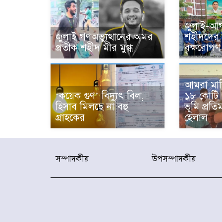
জুলাই-আগ
জুলাই গণঅভ্যুত্থানের অমর
শহীদদের স
প্রতীক শহীদ মীর মুগ্ধ
বৃক্ষরোপণ 
আমরা মাল
‘কয়েক গুণ’ বিদ্যুৎ বিল,
১৮ কোটি
হিসাব মিলছে না বহু
ভূমি প্রতিমন
গ্রাহকের
হেলাল
সম্পাদকীয়
উপসম্পাদকীয়