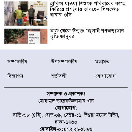
হারিয়ে যাওয়া শিশুকে পরিবারের কাছে
ফিরিয়ে প্রশংসায় ভাসছেন খিলক্ষেত
থানার ওসি
আজ থেকে উন্মুক্ত ‘জুলাই গণঅভ্যুত্থান
স্মৃতি জাদুঘর
রাজধানীর উত্তরা আঞ্চলিক পাসপোর্ট
সম্পাদকীয়
উপসম্পাদকীয়
মতামত
অফিসের সামনে দালাল চক্রের ১৩ জন
সদস্যকে বিভিন্ন মেয়াদে সাজা প্রদান
করেছে র‌্যাব-১
বিজ্ঞাপন
শর্তাবলী
যোগাযোগ
হরমুজ প্রণালি নিয়ে ওমানের সঙ্গে চুক্তি
চূড়ান্ত পর্যায়ে : ইরান
সম্পাদক ও প্রকাশকঃ
মোহাম্মদ তারেকউজ্জামান খান
যোগাযোগ:
প্রত্যেক অপরাধীর বিচার এ দেশেই
বাড়ি-৩৮ (৪বি), রোড-০৯, সেক্টর-১১, উত্তরা মডেল টাউন,
হবে, সে যত শক্তিশালীই হোক না কেন,
ঢাকা-১২৩০
চট্টগ্রামে জুলাই গণঅভ্যুত্থান দিবসে
প্রতিমন্ত্রী মীর হেলাল
মোবাইল
-০১৯৭২ ২৬৩৮৯৬