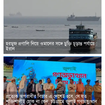
হরমুজ প্রণালি নিয়ে ওমানের সঙ্গে চুক্তি চূড়ান্ত পর্যায়ে :
ইরান
প্রত্যেক অপরাধীর বিচার এ দেশেই হবে, সে যত
শক্তিশালীই হোক না কেন, চট্টগ্রামে জুলাই গণঅভ্যুত্থান