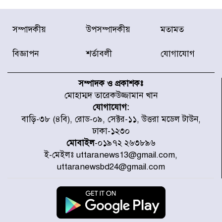
দেশে ভারি বৃষ্টির সতর্কবার্তা, ১০
সম্পাদকীয়
উপসম্পাদকীয়
মতামত
জেলায় বন্যার পূর্বাভাস
বিজ্ঞাপন
শর্তাবলী
যোগাযোগ
৫৩ নং ওয়ার্ডের সড়কে নেমপ্লেট
স্থাপনের উদ্যোগ চান মিয়া ব্যাপারীর
সম্পাদক ও প্রকাশকঃ
মোহাম্মদ তারেকউজ্জামান খান
যোগাযোগ:
৭ জেলায় ঝোড়ো হাওয়াসহ বজ্রবৃষ্টির
বাড়ি-৩৮ (৪বি), রোড-০৯, সেক্টর-১১, উত্তরা মডেল টাউন,
শঙ্কা
ঢাকা-১২৩০
মোবাইল
-০১৯৭২ ২৬৩৮৯৬
ই-মেইলঃ uttaranews13@gmail.com,
বগুড়া ও সিলেটে সড়ক দুর্ঘটনায় নিহত
uttaranewsbd24@gmail.com
১৫
জুলাইয়ে দেশজুড়ে ৪৫৮টি সড়ক
দুর্ঘটনায় ৪১৬ জন নিহত হয়েছেন