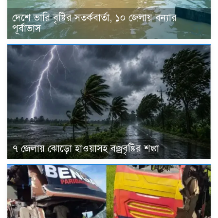
দেশে ভারি বৃষ্টির সতর্কবার্তা, ১০ জেলায় বন্যার
পূর্বাভাস
৭ জেলায় ঝোড়ো হাওয়াসহ বজ্রবৃষ্টির শঙ্কা