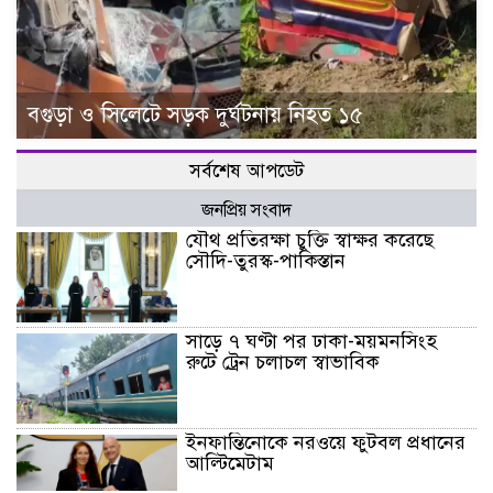
বগুড়া ও সিলেটে সড়ক দুর্ঘটনায় নিহত ১৫
সর্বশেষ আপডেট
জনপ্রিয় সংবাদ
যৌথ প্রতিরক্ষা চুক্তি স্বাক্ষর করেছে
সৌদি-তুরস্ক-পাকিস্তান
সাড়ে ৭ ঘণ্টা পর ঢাকা-ময়মনসিংহ
রুটে ট্রেন চলাচল স্বাভাবিক
ইনফান্তিনোকে নরওয়ে ফুটবল প্রধানের
আল্টিমেটাম