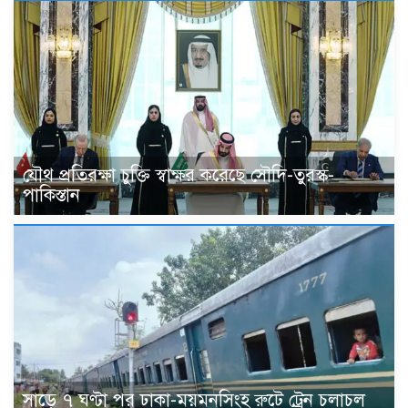
যৌথ প্রতিরক্ষা চুক্তি স্বাক্ষর করেছে সৌদি-তুরস্ক-
পাকিস্তান
সাড়ে ৭ ঘণ্টা পর ঢাকা-ময়মনসিংহ রুটে ট্রেন চলাচল