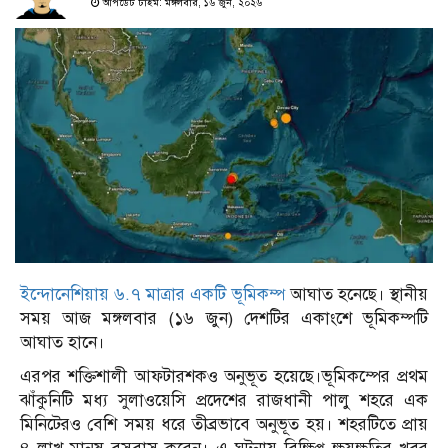
আপডেট টাইম: মঙ্গলবার, ১৬ জুন, ২০২৬
ইন্দোনেশিয়ায় ৬.৭ মাত্রার একটি ভূমিকম্প
আঘাত হনেছে। স্থানীয়
সময় আজ মঙ্গলবার (১৬ জুন) দেশটির একাংশে ভূমিকম্পটি
আঘাত হানে।
এরপর শক্তিশালী আফটারশকও অনুভূত হয়েছে।ভূমিকম্পের প্রথম
ঝাঁকুনিটি মধ্য সুলাওয়েসি প্রদেশের রাজধানী পালু শহরে এক
মিনিটেরও বেশি সময় ধরে তীব্রভাবে অনুভূত হয়। শহরটিতে প্রায়