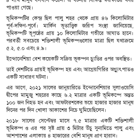
৪ লাখ মানুষ বসবাস করেন। এ ঘটনায় বিক্ষিপ্ত ক্ষয়ক্ষতির খবর
পাওয়া গেছে।
ভূমিকম্পটির কেন্দ্র ছিল পালু শহর থেকে প্রায় ৪৬ কিলোমিটার
পূর্ব-দক্ষিণ-পূর্বে। মার্কিন ভূতাত্ত্বিক জরিপ সংস্থা জানিয়েছে,
ভূমিকম্পটি ভূপৃষ্ঠের প্রায় ১০ কিলোমিটার গভীরে আঘাত হানে।
পরবর্তী সবচেয়ে শক্তিশালী ভূমিকম্পগুলোর মাত্রা ছিল যথাক্রমে
৫.২, ৫.০ এবং ৪.৯।
ইন্দোনেশিয়া বেশ কয়েকটি সক্রিয় ভূকম্পন চ্যুতির ওপর অবস্থিত।
তাই দেশটিতে প্রায়ই ভূমিকম্প হয় এবং আগ্নেয়গিরির অগ্ন্যুৎপাতও
একটি সাধারণ ঘটনা।
এর আগে, ২০২১ সালের জানুয়ারিতে ইন্দোনেশিয়ার সুলাওয়েসি
দ্বীপের মামুজু শহরের কাছে ৬.২ মাত্রার একটি ভূমিকম্পে অন্তত
১০০ জন নিহত হন এবং আফটারশকের ভয়ে হাজার হাজার মানুষ
দিনের পর দিন খোলা আকাশের নিচে ঘুমিয়েছিলেন।
২০১৮ সালের সেপ্টেম্বর মাসে ৭.৫ মাত্রার একটি শক্তিশালী
ভূমিকম্প ও এর পর সৃষ্ট প্রায় ৩ মিটার উঁচু সুনামিতে পালু এবং
আশপাশের এলাকায় ৪ হাজারের বেশি মানুষ প্রাণ হারান।