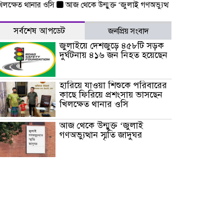
ষেত থানার ওসি
আজ থেকে উন্মুক্ত ‘জুলাই গণঅভ্যুত্থান স্মৃতি জাদুঘর
রাজধা
সর্বশেষ আপডেট
জনপ্রিয় সংবাদ
জুলাইয়ে দেশজুড়ে ৪৫৮টি সড়ক
দুর্ঘটনায় ৪১৬ জন নিহত হয়েছেন
হারিয়ে যাওয়া শিশুকে পরিবারের
কাছে ফিরিয়ে প্রশংসায় ভাসছেন
খিলক্ষেত থানার ওসি
আজ থেকে উন্মুক্ত ‘জুলাই
গণঅভ্যুত্থান স্মৃতি জাদুঘর
রাজধানীর উত্তরা আঞ্চলিক
পাসপোর্ট অফিসের সামনে দালাল
চক্রের ১৩ জন সদস্যকে বিভিন্ন
মেয়াদে সাজা প্রদান করেছে
‌্যাব-১
হরমুজ প্রণালি নিয়ে ওমানের সঙ্গে