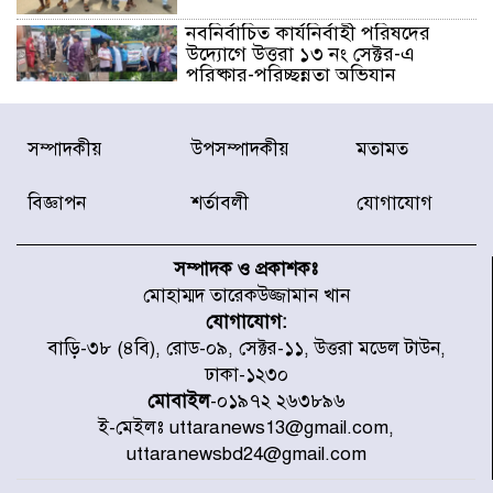
নবনির্বাচিত কার্যনির্বাহী পরিষদের
উদ্যোগে উত্তরা ১৩ নং সেক্টর-এ
পরিষ্কার-পরিচ্ছন্নতা অভিযান
ডিএমপির অভিযানে ২৪ ঘণ্টায় গ্রেপ্তার
সম্পাদকীয়
উপসম্পাদকীয়
মতামত
৫০৪, উদ্ধার মাদক-অস্ত্র
বিজ্ঞাপন
শর্তাবলী
যোগাযোগ
সন্দ্বীপের চরে বিপদে পড়া কচ্ছপ উদ্ধার
সাগরে অবমুক্ত
সম্পাদক ও প্রকাশকঃ
মোহাম্মদ তারেকউজ্জামান খান
যোগাযোগ:
মাতারবাড়ী পৌঁছে নির্ধারিত কর্মসূচিতে
বাড়ি-৩৮ (৪বি), রোড-০৯, সেক্টর-১১, উত্তরা মডেল টাউন,
যোগ দিয়েছেন প্রধানমন্ত্রী
ঢাকা-১২৩০
মোবাইল
-০১৯৭২ ২৬৩৮৯৬
ই-মেইলঃ uttaranews13@gmail.com,
জাতীয় সাংবাদিক সংস্থার পিরোজপুর
uttaranewsbd24@gmail.com
জেলা কমিটি অনুমোদন