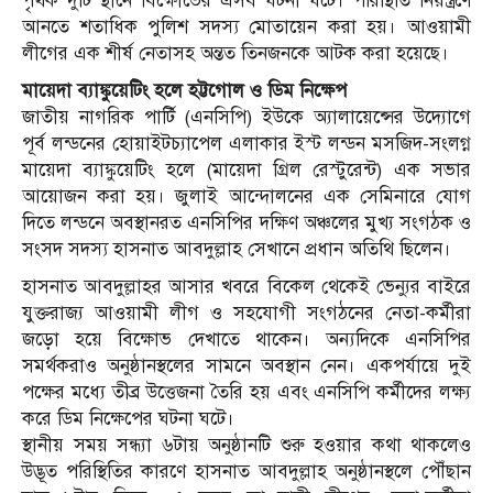
পৃথক দুটি স্থানে বিক্ষোভের এসব ঘটনা ঘটে। পরিস্থিতি নিয়ন্ত্রণে
আনতে শতাধিক পুলিশ সদস্য মোতায়েন করা হয়। আওয়ামী
লীগের এক শীর্ষ নেতাসহ অন্তত তিনজনকে আটক করা হয়েছে।
মায়েদা ব্যাঙ্কুয়েটিং হলে হট্টগোল ও ডিম নিক্ষেপ
জাতীয় নাগরিক পার্টি (এনসিপি) ইউকে অ্যালায়েন্সের উদ্যোগে
পূর্ব লন্ডনের হোয়াইটচ্যাপেল এলাকার ইস্ট লন্ডন মসজিদ-সংলগ্ন
মায়েদা ব্যাঙ্কুয়েটিং হলে (মায়েদা গ্রিল রেস্টুরেন্ট) এক সভার
আয়োজন করা হয়। জুলাই আন্দোলনের এক সেমিনারে যোগ
দিতে লন্ডনে অবস্থানরত এনসিপির দক্ষিণ অঞ্চলের মুখ্য সংগঠক ও
সংসদ সদস্য হাসনাত আবদুল্লাহ সেখানে প্রধান অতিথি ছিলেন।
হাসনাত আবদুল্লাহর আসার খবরে বিকেল থেকেই ভেন্যুর বাইরে
যুক্তরাজ্য আওয়ামী লীগ ও সহযোগী সংগঠনের নেতা-কর্মীরা
জড়ো হয়ে বিক্ষোভ দেখাতে থাকেন। অন্যদিকে এনসিপির
সমর্থকরাও অনুষ্ঠানস্থলের সামনে অবস্থান নেন। একপর্যায়ে দুই
পক্ষের মধ্যে তীব্র উত্তেজনা তৈরি হয় এবং এনসিপি কর্মীদের লক্ষ্য
করে ডিম নিক্ষেপের ঘটনা ঘটে।
স্থানীয় সময় সন্ধ্যা ৬টায় অনুষ্ঠানটি শুরু হওয়ার কথা থাকলেও
উদ্ভূত পরিস্থিতির কারণে হাসনাত আবদুল্লাহ অনুষ্ঠানস্থলে পৌঁছান