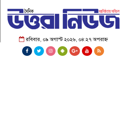
রবিবার, ০৯ অগাস্ট ২০২৬, ০৪:২৭ অপরাহ্ন