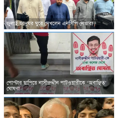
জুলাই জাদুঘর ঘুরে দেখলেন এনসিপি নেতারা
পোস্টার ছাপিয়ে নাসীরুদ্দীন পাটওয়ারীকে ‘অবাঞ্ছিত’
ঘোষণা