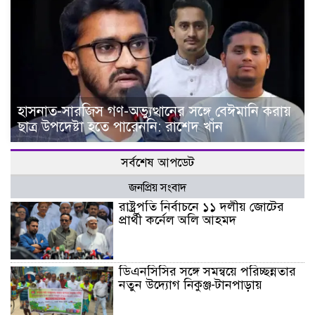
হাসনাত-সারজিস গণ-অভ্যুত্থানের সঙ্গে বেঈমানি করায়
ছাত্র উপদেষ্টা হতে পারেননি: রাশেদ খাঁন
সর্বশেষ আপডেট
জনপ্রিয় সংবাদ
রাষ্ট্রপতি নির্বাচনে ১১ দলীয় জোটের
প্রার্থী কর্নেল অলি আহমদ
ডিএনসিসির সঙ্গে সমন্বয়ে পরিচ্ছন্নতার
নতুন উদ্যোগ নিকুঞ্জ-টানপাড়ায়