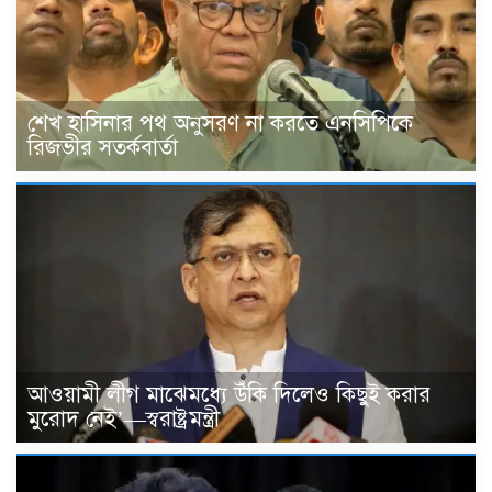
শেখ হাসিনার পথ অনুসরণ না করতে এনসিপিকে
রিজভীর সতর্কবার্তা
আওয়ামী লীগ মাঝেমধ্যে উঁকি দিলেও কিছুই করার
মুরোদ নেই’—স্বরাষ্ট্রমন্ত্রী