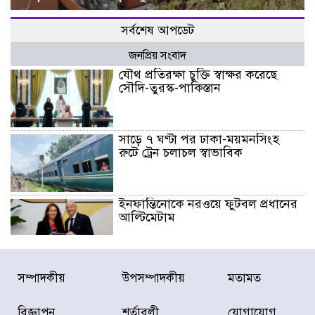
সর্বশেষ আপডেট
জনপ্রিয় সংবাদ
যৌথ প্রতিরক্ষা চুক্তি স্বাক্ষর করেছে
সৌদি-তুরস্ক-পাকিস্তান
সাড়ে ৭ ঘণ্টা পর ঢাকা-ময়মনসিংহ
রুটে ট্রেন চলাচল স্বাভাবিক
ইনফান্তিনোকে নরওয়ে ফুটবল প্রধানের
আল্টিমেটাম
দেশে ভারি বৃষ্টির সতর্কবার্তা, ১০
সম্পাদকীয়
উপসম্পাদকীয়
মতামত
জেলায় বন্যার পূর্বাভাস
বিজ্ঞাপন
শর্তাবলী
যোগাযোগ