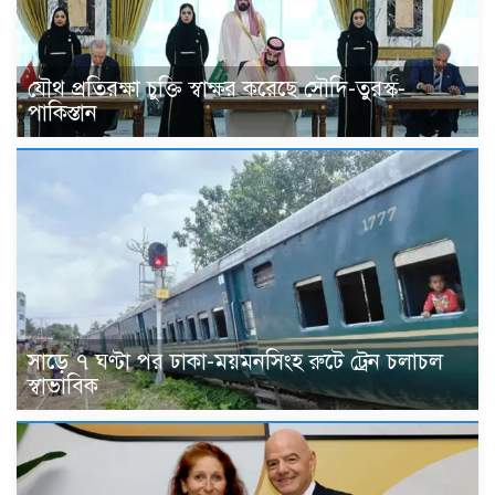
যৌথ প্রতিরক্ষা চুক্তি স্বাক্ষর করেছে সৌদি-তুরস্ক-
পাকিস্তান
সাড়ে ৭ ঘণ্টা পর ঢাকা-ময়মনসিংহ রুটে ট্রেন চলাচল
স্বাভাবিক