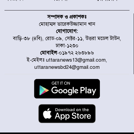
৫৩ নং ওয়ার্ডের সড়কে নেমপ্লেট
স্থাপনের উদ্যোগ চান মিয়া ব্যাপারীর
সম্পাদক ও প্রকাশকঃ
মোহাম্মদ তারেকউজ্জামান খান
যোগাযোগ:
৭ জেলায় ঝোড়ো হাওয়াসহ বজ্রবৃষ্টির
বাড়ি-৩৮ (৪বি), রোড-০৯, সেক্টর-১১, উত্তরা মডেল টাউন,
শঙ্কা
ঢাকা-১২৩০
মোবাইল
-০১৯৭২ ২৬৩৮৯৬
ই-মেইলঃ uttaranews13@gmail.com,
বগুড়া ও সিলেটে সড়ক দুর্ঘটনায় নিহত
uttaranewsbd24@gmail.com
১৫
জুলাইয়ে দেশজুড়ে ৪৫৮টি সড়ক
দুর্ঘটনায় ৪১৬ জন নিহত হয়েছেন
হারিয়ে যাওয়া শিশুকে পরিবারের কাছে
ফিরিয়ে প্রশংসায় ভাসছেন খিলক্ষেত
থানার ওসি