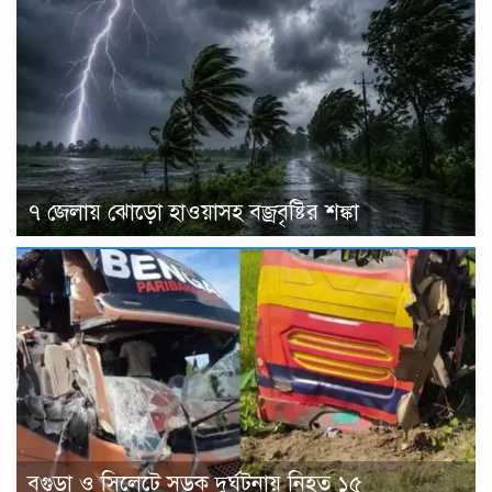
৭ জেলায় ঝোড়ো হাওয়াসহ বজ্রবৃষ্টির শঙ্কা
বগুড়া ও সিলেটে সড়ক দুর্ঘটনায় নিহত ১৫