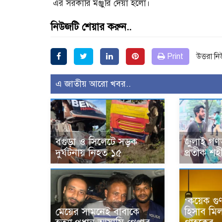
এর সরকারি মঞ্জুরি দেয়া হলো।
নিউজটি শেয়ার করুন..
Print
উত্তরা ন
এ জাতীয় আরো খবর..
বগুড়া ও সিলেটে সড়ক
জুলাই গণঅ
দুর্ঘটনায় নিহত ১৫
প্রতীক শহী
‘কয়েক গুণ
মেয়ের সামনেই বাবাকে
হিসাব মিল