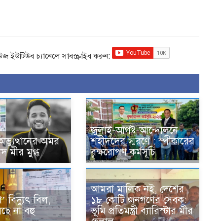
িউজ ইউটিউব চ্যানেলে সাবস্ক্রাইব করুন:
জুলাই-আগষ্ট আন্দোলনে
ভ্যুত্থানের অমর
শহীদদের স্মরণে : স্পীকারের
দ মীর মুগ্ধ
বৃক্ষরোপণ কর্মসূচি
আমরা মালিক নই, দেশের
’ বিদ্যুৎ বিল,
১৮ কোটি জনগণের সেবক:
ছে না বহু
ভূমি প্রতিমন্ত্রী ব্যারিস্টার মীর