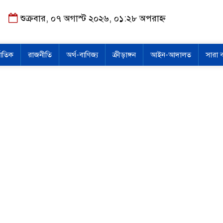
শুক্রবার, ০৭ অগাস্ট ২০২৬, ০১:২৮ অপরাহ্ন
জাতিক
রাজনীতি
অর্থ-বাণিজ্য
ক্রীড়াঙ্গন
আইন-আদালত
সারা 