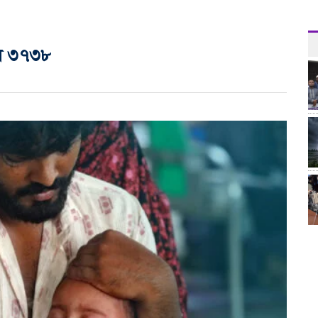
ালে ৩৭৩৮