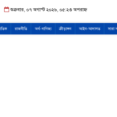
শুক্রবার, ০৭ অগাস্ট ২০২৬, ০৫:২৩ অপরাহ্ন
জাতিক
রাজনীতি
অর্থ-বাণিজ্য
ক্রীড়াঙ্গন
আইন-আদালত
সারা 