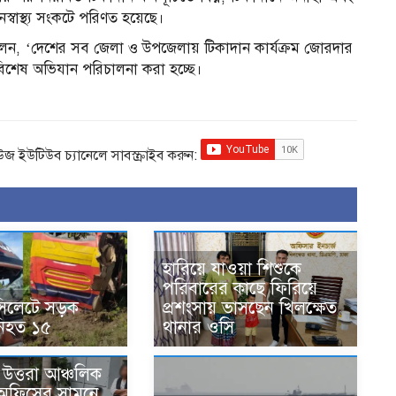
নস্বাস্থ্য সংকটে পরিণত হয়েছে।
ন বলেন, ‘দেশের সব জেলা ও উপজেলায় টিকাদান কার্যক্রম জোরদার
িশেষ অভিযান পরিচালনা করা হচ্ছে।
িউজ ইউটিউব চ্যানেলে সাবস্ক্রাইব করুন:
হারিয়ে যাওয়া শিশুকে
পরিবারের কাছে ফিরিয়ে
সিলেটে সড়ক
প্রশংসায় ভাসছেন খিলক্ষেত
 নিহত ১৫
থানার ওসি
উত্তরা আঞ্চলিক
 অফিসের সামনে