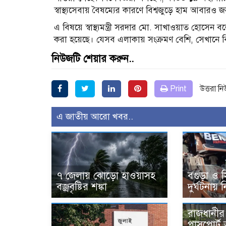
স্বাস্থ্যসেবায় বৈষম্যের কারণে বিশ্বজুড়ে হাম আবারও জ
এ বিষয়ে স্বাস্থ্যমন্ত্রী সরদার মো. সাখাওয়াত হোসে
করা হয়েছে। যেসব এলাকায় সংক্রমণ বেশি, সেখানে ব
নিউজটি শেয়ার করুন..
Print
উত্তরা ন
এ জাতীয় আরো খবর..
৭ জেলায় ঝোড়ো হাওয়াসহ
বগুড়া ও 
বজ্রবৃষ্টির শঙ্কা
দুর্ঘটনায়
রাজধানীর 
পাসপোর্ট