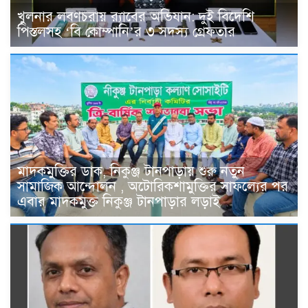
খুলনার লবণচরায় র‍্যাবের অভিযান: দুই বিদেশি
পিস্তলসহ ‘বি কোম্পানি’র ৩ সদস্য গ্রেফতার
মাদকমুক্তির ডাক, নিকুঞ্জ টানপাড়ায় শুরু নতুন
সামাজিক আন্দোলন , অটোরিকশামুক্তির সাফল্যের পর
এবার মাদকমুক্ত নিকুঞ্জ টানপাড়ার লড়াই