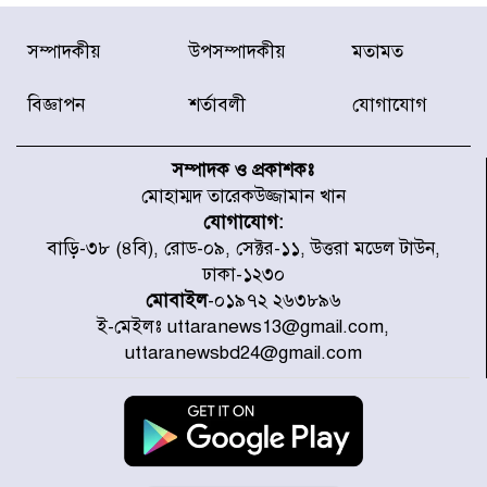
জুলাই গণঅভ্যুত্থানে আহত যোদ্ধা
সম্পাদকীয়
উপসম্পাদকীয়
মতামত
মিতুর খোঁজ নিলেন প্রধানমন্ত্রী
বিজ্ঞাপন
শর্তাবলী
যোগাযোগ
উত্তরায় জুলাই গণঅভ্যুত্থানের ৯২
শহীদের তালিকা প্রকাশ করল JRA
সম্পাদক ও প্রকাশকঃ
মোহাম্মদ তারেকউজ্জামান খান
যোগাযোগ:
জুলাই গণঅভ্যুত্থানে উত্তরায় সর্বকনিষ্ঠ
বাড়ি-৩৮ (৪বি), রোড-০৯, সেক্টর-১১, উত্তরা মডেল টাউন,
শহীদ জাবির ইব্রাহীম: এক শিশুর রক্তে
ঢাকা-১২৩০
লেখা ইতিহাস
মোবাইল
-০১৯৭২ ২৬৩৮৯৬
ই-মেইলঃ uttaranews13@gmail.com,
রাজধানীতে আজ বৃষ্টির সম্ভাবনা, যা
uttaranewsbd24@gmail.com
জানাল আবহাওয়া অধিদপ্তর
জুলাই গণঅভ্যুত্থানের অমর প্রতীক
শহীদ মীর মুগ্ধ