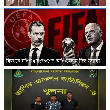
অপূর্ণ স্বপ্ন
ফিফাকে নথিপত্র সংরক্ষণের আল্টিমেটাম দিল উয়েফা