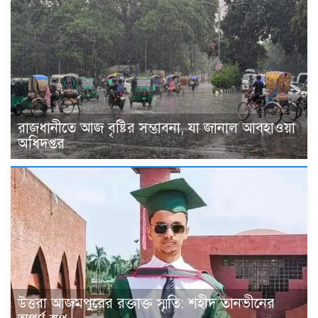
রাজধানীতে আজ বৃষ্টির সম্ভাবনা, যা জানাল আবহাওয়া
অধিদপ্তর
উত্তরা আজমপুরের রক্তাক্ত স্মৃতি: শহীদ তানভীনের