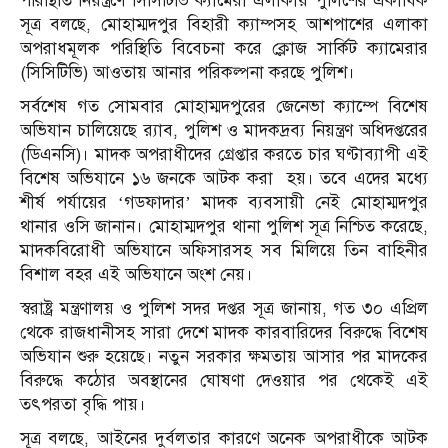
পরিস্থিতি নিয়ন্ত্রণে সিসিটিভি ক্যামেরা এলাকায় পুলিশের একাধিক
সূত্র বলছে, মোহাম্মদপুর বিহারী ক্যাম্পসহ আশপাশের এলাকা
অপরাধমূলক পরিস্থিতি বিবেচনা করে ক্লোজ সার্কিট ক্যামেরার
(সিসিটিভি) আওতায় আনার পরিকল্পনা করছে পুলিশ।
সর্বশেষ গত সোমবার মোহাম্মদপুরের জেনেভা ক্যাম্পে বিশেষ
অভিযান চালিয়েছে র‌্যাব, পুলিশ ও মাদকদ্রব্য নিয়ন্ত্রণ অধিদপ্তরের
(ডিএনসি)। মাদক অপরাধীদের গ্রেপ্তার করতে চার ঘণ্টাব্যাপী এই
বিশেষ অভিযানে ১৬ জনকে আটক করা হয়। তবে এদের মধ্যে
শীর্ষ পর্যায়ের ‘গডফাদার’ মাদক ব্যবসায়ী নেই মোহাম্মদপুর
থানার ওসি জানান। মোহাম্মদপুর থানা পুলিশ সূত্র নিশ্চিত করেছে,
মাদকবিরোধী অভিযানে অফিসারসহ সব মিলিয়ে তিন বাহিনীর
বিশাল বহর এই অভিযানে অংশ নেয়।
স্বরাষ্ট্র মন্ত্রণালয় ও পুলিশ সদর দপ্তর সূত্র জানায়, গত ৩০ এপ্রিল
থেকে রাজধানীসহ সারা দেশে মাদক কারবারিদের বিরুদ্ধে বিশেষ
অভিযান শুরু হয়েছে। নতুন সরকার ক্ষমতায় আসার পর মাদকের
বিরুদ্ধে কঠোর অবস্থানের ঘোষণা দেওয়ার পর থেকেই এই
তৎপরতা বৃদ্ধি পায়।
সূত্র বলছে, আইনের দুর্বলতার কারণে অনেক অপরাধীকে আটক