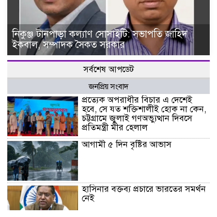
নিকুঞ্জ টানপাড়া কল্যাণ সোসাইটি: সভাপতি জাহিদ
ইকবাল, সম্পাদক সৈকত সরকার
সর্বশেষ আপডেট
জনপ্রিয় সংবাদ
প্রত্যেক অপরাধীর বিচার এ দেশেই
হবে, সে যত শক্তিশালীই হোক না কেন,
চট্টগ্রামে জুলাই গণঅভ্যুত্থান দিবসে
প্রতিমন্ত্রী মীর হেলাল
আগামী ৫ দিন বৃষ্টির আভাস
হাসিনার বক্তব্য প্রচারে ভারতের সমর্থন
নেই