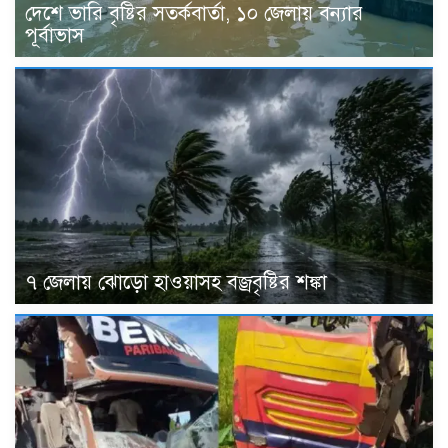
দেশে ভারি বৃষ্টির সতর্কবার্তা, ১০ জেলায় বন্যার
পূর্বাভাস
৭ জেলায় ঝোড়ো হাওয়াসহ বজ্রবৃষ্টির শঙ্কা