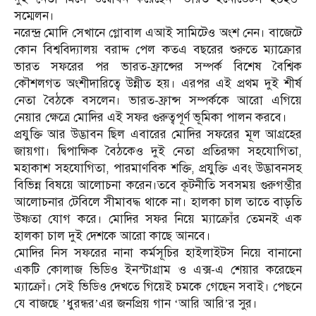
সম্মেলন।
নরেন্দ্র মোদি সেখানে গ্লোবাল এআই সামিটেও অংশ নেন। বাজেটে
কোন বিশ্ববিদ্যালয় বরাদ্দ পেল কতএ বছরের শুরুতে ম্যাক্রোর
ভারত সফরের পর ভারত-ফ্রান্সের সম্পর্ক বিশেষ বৈশ্বিক
কৌশলগত অংশীদারিত্বে উন্নীত হয়। এরপর এই প্রথম দুই শীর্ষ
নেতা বৈঠকে বসলেন। ভারত-ফ্রান্স সম্পর্ককে আরো এগিয়ে
নেয়ার ক্ষেত্রে মোদির এই সফর গুরুত্বপূর্ণ ভূমিকা পালন করবে।
প্রযুক্তি আর উদ্ভাবন ছিল এবারের মোদির সফরের মূল আগ্রহের
জায়গা। দ্বিপাক্ষিক বৈঠকেও দুই নেতা প্রতিরক্ষা সহযোগিতা,
মহাকাশ সহযোগিতা, পারমাণবিক শক্তি, প্রযুক্তি এবং উদ্ভাবনসহ
বিভিন্ন বিষয়ে আলোচনা করেন।তবে কূটনীতি সবসময় গুরুগম্ভীর
আলোচনার টেবিলে সীমাবদ্ধ থাকে না। হালকা চাল তাতে বাড়তি
উষ্ণতা যোগ করে। মোদির সফর নিয়ে ম্যাক্রোঁর তেমনই এক
হালকা চাল দুই দেশকে আরো কাছে আনবে।
মোদির নিস সফরের নানা কর্মসূচির হাইলাইটস নিয়ে বানানো
একটি কোলাজ ভিডিও ইনস্টাগ্রাম ও এক্স-এ শেয়ার করেছেন
ম্যাক্রোঁ। সেই ভিডিও দেখতে গিয়েই চমকে গেছেন সবাই। পেছনে
যে বাজছে ’ধুরন্ধর’এর জনপ্রিয় গান ‘আরি আরি’র সুর।