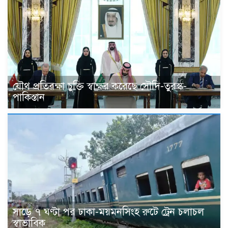
যৌথ প্রতিরক্ষা চুক্তি স্বাক্ষর করেছে সৌদি-তুরস্ক-
পাকিস্তান
সাড়ে ৭ ঘণ্টা পর ঢাকা-ময়মনসিংহ রুটে ট্রেন চলাচল
স্বাভাবিক