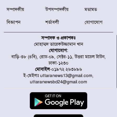
দেশে ভারি বৃষ্টির সতর্কবার্তা, ১০
সম্পাদকীয়
উপসম্পাদকীয়
মতামত
জেলায় বন্যার পূর্বাভাস
বিজ্ঞাপন
শর্তাবলী
যোগাযোগ
৫৩ নং ওয়ার্ডের সড়কে নেমপ্লেট
স্থাপনের উদ্যোগ চান মিয়া ব্যাপারীর
সম্পাদক ও প্রকাশকঃ
মোহাম্মদ তারেকউজ্জামান খান
যোগাযোগ:
৭ জেলায় ঝোড়ো হাওয়াসহ বজ্রবৃষ্টির
বাড়ি-৩৮ (৪বি), রোড-০৯, সেক্টর-১১, উত্তরা মডেল টাউন,
শঙ্কা
ঢাকা-১২৩০
মোবাইল
-০১৯৭২ ২৬৩৮৯৬
ই-মেইলঃ uttaranews13@gmail.com,
বগুড়া ও সিলেটে সড়ক দুর্ঘটনায় নিহত
uttaranewsbd24@gmail.com
১৫
জুলাইয়ে দেশজুড়ে ৪৫৮টি সড়ক
দুর্ঘটনায় ৪১৬ জন নিহত হয়েছেন