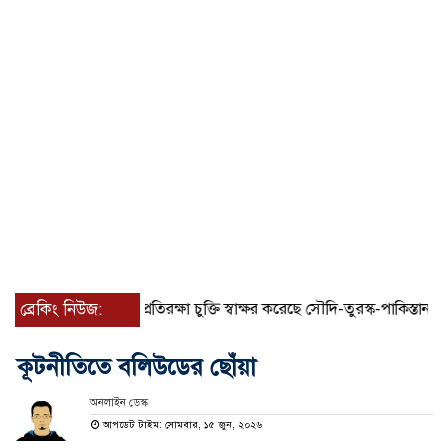
ব্রেকিং নিউজ:
যৌথ প্রতিরক্ষা চুক্তি স্বাক্ষর করেছে সৌদি-তুরস্ক-পাকিস্তান
সাড়ে
কূটনীতিতে বলিউডের ছোঁয়া
অনলাইন ডেস্ক
আপডেট টাইম: সোমবার, ১৫ জুন, ২০২৬