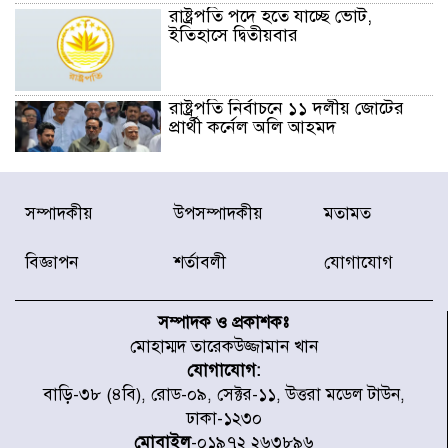
রাষ্ট্রপতি পদে হতে যাচ্ছে ভোট,
ইতিহাসে দ্বিতীয়বার
রাষ্ট্রপতি নির্বাচনে ১১ দলীয় জোটের
প্রার্থী কর্নেল অলি আহমদ
ডিএনসিসির সঙ্গে সমন্বয়ে পরিচ্ছন্নতার
সম্পাদকীয়
উপসম্পাদকীয়
মতামত
নতুন উদ্যোগ নিকুঞ্জ-টানপাড়ায়
বিজ্ঞাপন
শর্তাবলী
যোগাযোগ
নবনির্বাচিত কার্যনির্বাহী পরিষদের
উদ্যোগে উত্তরা ১৩ নং সেক্টর-এ
সম্পাদক ও প্রকাশকঃ
পরিষ্কার-পরিচ্ছন্নতা অভিযান
মোহাম্মদ তারেকউজ্জামান খান
যোগাযোগ:
ডিএমপির অভিযানে ২৪ ঘণ্টায় গ্রেপ্তার
বাড়ি-৩৮ (৪বি), রোড-০৯, সেক্টর-১১, উত্তরা মডেল টাউন,
৫০৪, উদ্ধার মাদক-অস্ত্র
ঢাকা-১২৩০
মোবাইল
-০১৯৭২ ২৬৩৮৯৬