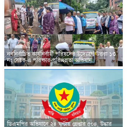
নবনির্বাচিত কার্যনির্বাহী পরিষদের উদ্যোগে উত্তরা ১৩
নং সেক্টর-এ পরিষ্কার-পরিচ্ছন্নতা অভিযান
ডিএমপির অভিযানে ২৪ ঘণ্টায় গ্রেপ্তার ৫০৪, উদ্ধার