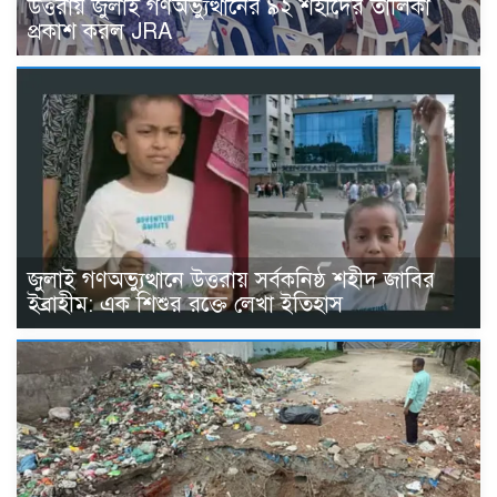
উত্তরায় জুলাই গণঅভ্যুত্থানের ৯২ শহীদের তালিকা
প্রকাশ করল JRA
জুলাই গণঅভ্যুত্থানে উত্তরায় সর্বকনিষ্ঠ শহীদ জাবির
ইব্রাহীম: এক শিশুর রক্তে লেখা ইতিহাস