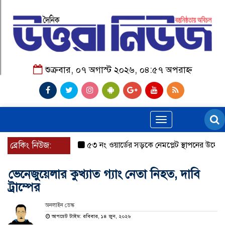
শুক্রবার, ০৭ অগাস্ট ২০২৬, ০৪:৫৭ অপরাহ্ন
Toggle
navigation
ব্রেকিং নিউজ:
৫৩ নং ওয়ার্ডের সড়কে নেমপ্লেট স্থাপনের উদ্যোগ চান 
ভেনেজুয়েলার কুখ্যাত গ্যাং নেতা নিহত, দাবি
ট্রাম্পের
অনলাইন ডেস্ক
আপডেট টাইম: রবিবার, ১৪ জুন, ২০২৬