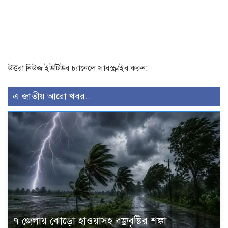
উত্তরা নিউজ ইউটিউব চ্যানেলে সাবস্ক্রাইব করুন:
এ জাতীয় আরো খবর..
৭ জেলায় ঝোড়ো হাওয়াসহ বজ্রবৃষ্টির শঙ্কা