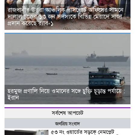
রাজধানীর উত্তরা আঞ্চলিক পাসপোর্ট অফিসের সামনে
দালাল চক্রের ১৩ জন সদস্যকে বিভিন্ন মেয়াদে সাজা
প্রদান করেছে র‌্যাব-১
হরমুজ প্রণালি নিয়ে ওমানের সঙ্গে চুক্তি চূড়ান্ত পর্যায়ে :
ইরান
সর্বশেষ আপডেট
জনপ্রিয় সংবাদ
৫৩ নং ওয়ার্ডের সড়কে নেমপ্লেট