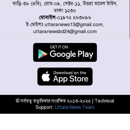
আজ থেকে উন্মুক্ত ‘জুলাই গণঅভ্যুত্থান
বাড়ি-৩৮ (৪বি), রোড-০৯, সেক্টর-১১, উত্তরা মডেল টাউন,
স্মৃতি জাদুঘর
ঢাকা-১২৩০
মোবাইল
-০১৯৭২ ২৬৩৮৯৬
ই-মেইলঃ uttaranews13@gmail.com,
রাজধানীর উত্তরা আঞ্চলিক পাসপোর্ট
uttaranewsbd24@gmail.com
অফিসের সামনে দালাল চক্রের ১৩ জন
সদস্যকে বিভিন্ন মেয়াদে সাজা প্রদান
করেছে র‌্যাব-১
হরমুজ প্রণালি নিয়ে ওমানের সঙ্গে চুক্তি
চূড়ান্ত পর্যায়ে : ইরান
প্রত্যেক অপরাধীর বিচার এ দেশেই
হবে, সে যত শক্তিশালীই হোক না কেন,
চট্টগ্রামে জুলাই গণঅভ্যুত্থান দিবসে
প্রতিমন্ত্রী মীর হেলাল
© সর্বস্বত্ব স্বত্বাধিকার সংরক্ষিত ২০১৩-২০২৫ | Technical
Support:
Uttara News Team
আগামী ৫ দিন বৃষ্টির আভাস