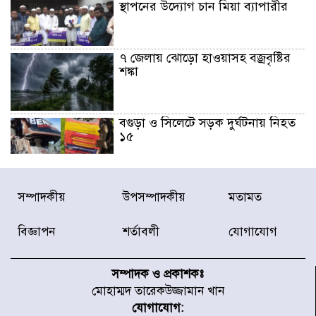
স্থাপনের উদ্যোগ চান মিয়া ব্যাপারীর
৭ জেলায় ঝোড়ো হাওয়াসহ বজ্রবৃষ্টির
শঙ্কা
বগুড়া ও সিলেটে সড়ক দুর্ঘটনায় নিহত
১৫
জুলাইয়ে দেশজুড়ে ৪৫৮টি সড়ক
সম্পাদকীয়
উপসম্পাদকীয়
মতামত
দুর্ঘটনায় ৪১৬ জন নিহত হয়েছেন
বিজ্ঞাপন
শর্তাবলী
যোগাযোগ
হারিয়ে যাওয়া শিশুকে পরিবারের কাছে
ফিরিয়ে প্রশংসায় ভাসছেন খিলক্ষেত
সম্পাদক ও প্রকাশকঃ
থানার ওসি
মোহাম্মদ তারেকউজ্জামান খান
যোগাযোগ: