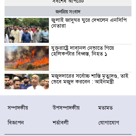
সর্বশেষ আপডেট
জনপ্রিয় সংবাদ
জুলাই জাদুঘর ঘুরে দেখলেন এনসিপি
নেতারা
যুক্তরাষ্ট্রে দাবানল নেভাতে গিয়ে
হেলিকপ্টার বিধ্বস্ত, নিহত ১
মজুদদারের সর্বোচ্চ শাস্তি মৃত্যুদণ্ড, তাই
ভেবে মজুদ করবেন : আইনমন্ত্রী
আন্তর্জাতিক আদিবাসী দিবস: রাষ্ট্রের
সম্পাদকীয়
উপসম্পাদকীয়
মতামত
দায়িত্ব ও দায়বদ্ধতা II – মং এ খেন
মংমং
বিজ্ঞাপন
শর্তাবলী
যোগাযোগ
যৌথ প্রতিরক্ষা চুক্তি স্বাক্ষর করেছে