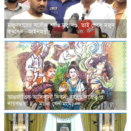
মজুদদারের সর্বোচ্চ শাস্তি মৃত্যুদণ্ড, তাই ভেবে মজুদ
করবেন : আইনমন্ত্রী
আন্তর্জাতিক আদিবাসী দিবস: রাষ্ট্রের দায়িত্ব ও
দায়বদ্ধতা II – মং এ খেন মংমং