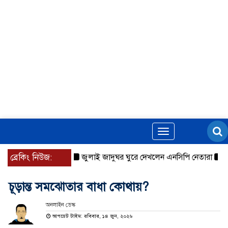
Toggle
navigation
ব্রেকিং নিউজ:
জুলাই জাদুঘর ঘুরে দেখলেন এনসিপি নেতারা
যুক্তর
চূড়ান্ত সমঝোতার বাধা কোথায়?
অনলাইন ডেস্ক
আপডেট টাইম: রবিবার, ১৪ জুন, ২০২৬