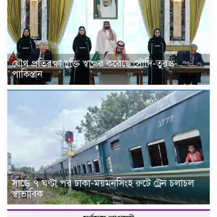
যৌথ প্রতিরক্ষা চুক্তি স্বাক্ষর করেছে সৌদি-তুরস্ক-
পাকিস্তান
সাড়ে ৭ ঘণ্টা পর ঢাকা-ময়মনসিংহ রুটে ট্রেন চলাচল
স্বাভাবিক