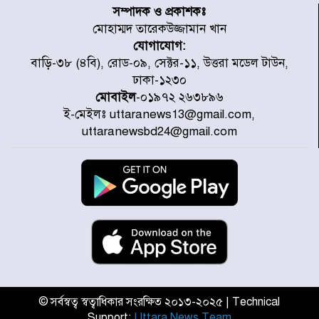
সৌদি-তুরস্ক-পাকিস্তান
সম্পাদক ও প্রকাশকঃ
মোহাম্মদ তারেকউজ্জামান খান
যোগাযোগ:
সাড়ে ৭ ঘণ্টা পর ঢাকা-ময়মনসিংহ
বাড়ি-৩৮ (৪বি), রোড-০৯, সেক্টর-১১, উত্তরা মডেল টাউন,
রুটে ট্রেন চলাচল স্বাভাবিক
ঢাকা-১২৩০
মোবাইল
-০১৯৭২ ২৬৩৮৯৬
ই-মেইলঃ uttaranews13@gmail.com,
ইনফান্তিনোকে নরওয়ে ফুটবল প্রধানের
uttaranewsbd24@gmail.com
আল্টিমেটাম
দেশে ভারি বৃষ্টির সতর্কবার্তা, ১০
জেলায় বন্যার পূর্বাভাস
৫৩ নং ওয়ার্ডের সড়কে নেমপ্লেট
স্থাপনের উদ্যোগ চান মিয়া ব্যাপারীর
© সর্বস্বত্ব স্বত্বাধিকার সংরক্ষিত ২০১৩-২০২৫ | Technical
Support:
Uttara News Team
৭ জেলায় ঝোড়ো হাওয়াসহ বজ্রবৃষ্টির